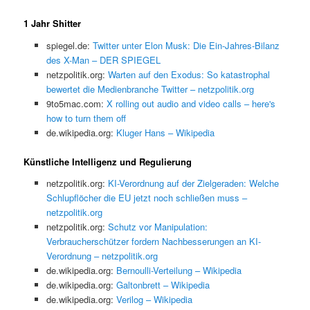
1 Jahr Shitter
spiegel.de:
Twitter unter Elon Musk: Die Ein-Jahres-Bilanz
des X-Man – DER SPIEGEL
netzpolitik.org:
Warten auf den Exodus: So katastrophal
bewertet die Medienbranche Twitter – netzpolitik.org
9to5mac.com:
X rolling out audio and video calls – here's
how to turn them off
de.wikipedia.org:
Kluger Hans – Wikipedia
Künstliche Intelligenz und Regulierung
netzpolitik.org:
KI-Verordnung auf der Zielgeraden: Welche
Schlupflöcher die EU jetzt noch schließen muss –
netzpolitik.org
netzpolitik.org:
Schutz vor Manipulation:
Verbraucherschützer fordern Nachbesserungen an KI-
Verordnung – netzpolitik.org
de.wikipedia.org:
Bernoulli-Verteilung – Wikipedia
de.wikipedia.org:
Galtonbrett – Wikipedia
de.wikipedia.org:
Verilog – Wikipedia