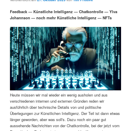
i
s
m
u
n
n
Feedback — Künstliche Intelligenz — Chatkontrolle — Ylva
g
a
Johannson — noch mehr Künstliche Intelligenz — NFTs
ä
n
e
v
n
i
r
d
g
a
e
ä
t
i
n
r
o
n
I
e
n
n
Heute müssen wir mal wieder ein wenig ausholen und aus
h
I
verschiedenen internen und externen Gründen reden wir
ausführlich über technische Details von und politische
a
n
Überlegungen zur Künstlichen Intelligenz. Der Teil ist dann etwas
länger geworden, aber was soll's. Dazu noch ein paar gut
l
h
aussehende Nachrichten von der Chatkontrolle, bei der jetzt vom