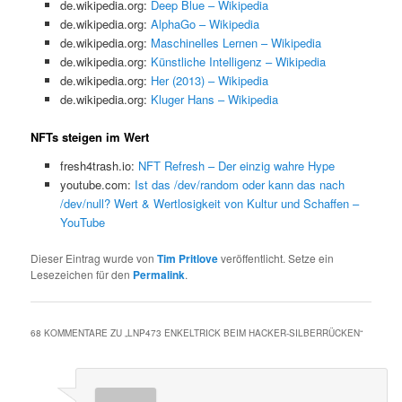
de.wikipedia.org:
Deep Blue – Wikipedia
de.wikipedia.org:
AlphaGo – Wikipedia
de.wikipedia.org:
Maschinelles Lernen – Wikipedia
de.wikipedia.org:
Künstliche Intelligenz – Wikipedia
de.wikipedia.org:
Her (2013) – Wikipedia
de.wikipedia.org:
Kluger Hans – Wikipedia
NFTs steigen im Wert
fresh4trash.io:
NFT Refresh – Der einzig wahre Hype
youtube.com:
Ist das /dev/random oder kann das nach
/dev/null? Wert & Wertlosigkeit von Kultur und Schaffen –
YouTube
Dieser Eintrag wurde von
Tim Pritlove
veröffentlicht. Setze ein
Lesezeichen für den
Permalink
.
68 KOMMENTARE ZU „
LNP473 ENKELTRICK BEIM HACKER-SILBERRÜCKEN
“