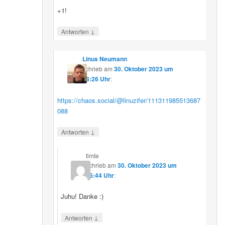
+1!
↓
Antworten
Linus Neumann
schrieb
am
30. Oktober 2023 um
08:26 Uhr
:
https://chaos.social/@linuzifer/111311985513687
088
↓
Antworten
timte
schrieb
am
30. Oktober 2023 um
16:44 Uhr
:
Juhu! Danke :)
↓
Antworten