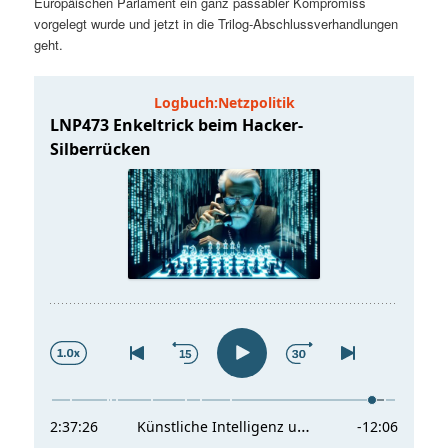
Europäischen Parlament ein ganz passabler Kompromiss
t
a
vorgelegt wurde und jetzt in die Trilog-Abschlussverhandlungen
geht.
s
l
p
t
r
s
i
p
n
r
g
i
e
n
n
g
e
n