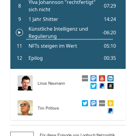
Linus Neumann
Tim Pritlove
Für diese Episode von Logbuch:Netzpolitik