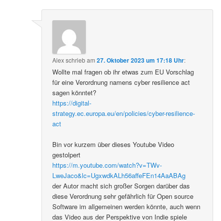
Alex
schrieb
am
27. Oktober 2023 um 17:18 Uhr
:
Wollte mal fragen ob ihr etwas zum EU Vorschlag
für eine Verordnung namens cyber resilience act
sagen könntet?
https://digital-
strategy.ec.europa.eu/en/policies/cyber-resilience-
act
Bin vor kurzem über dieses Youtube Video
gestolpert
https://m.youtube.com/watch?v=TWv-
LweJaco&lc=UgxwdkALh56affeFEn14AaABAg
der Autor macht sich großer Sorgen darüber das
diese Verordnung sehr gefährlich für Open source
Software im allgemeinen werden könnte, auch wenn
das Video aus der Perspektive von Indie spiele