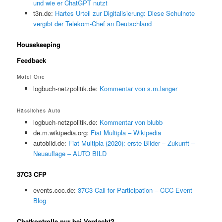
und wie er ChatGPT nutzt
t3n.de:
Hartes Urteil zur Digitalisierung: Diese Schulnote
vergibt der Telekom-Chef an Deutschland
Housekeeping
Feedback
Motel One
logbuch-netzpolitik.de:
Kommentar von s.m.langer
Hässliches Auto
logbuch-netzpolitik.de:
Kommentar von blubb
de.m.wikipedia.org:
Fiat Multipla – Wikipedia
autobild.de:
Fiat Multipla (2020): erste Bilder – Zukunft –
Neuauflage – AUTO BILD
37C3 CFP
events.ccc.de:
37C3 Call for Participation – CCC Event
Blog
Chatkontrolle nur bei Verdacht?