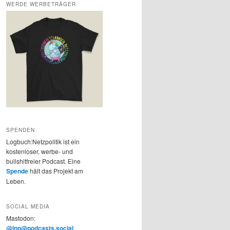
WERDE WERBETRÄGER
SPENDEN
Logbuch:Netzpolitik ist ein
kostenloser, werbe- und
bullshitfreier Podcast. Eine
Spende
hält das Projekt am
Leben.
SOCIAL MEDIA
Mastodon:
@lnp@podcasts.social