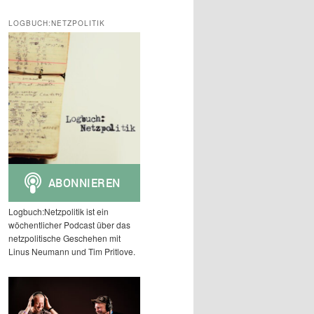
c
h
LOGBUCH:NETZPOLITIK
e
n
Logbuch:Netzpolitik ist ein
wöchentlicher Podcast über das
netzpolitische Geschehen mit
Linus Neumann und Tim Pritlove.