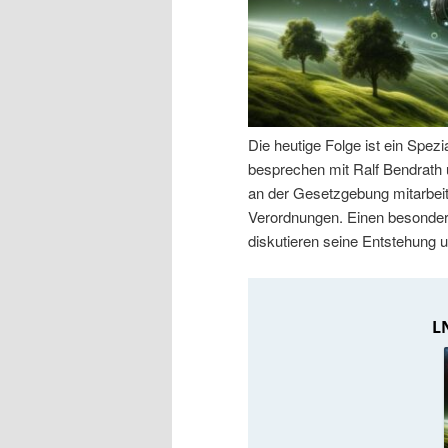
n
r
I
e
n
n
Die heutige Folge ist ein Spe
h
I
besprechen mit Ralf Bendrath u
an der Gesetzgebung mitarbeit
a
n
Verordnungen. Einen besonder
diskutieren seine Entstehung 
l
h
t
a
s
l
p
t