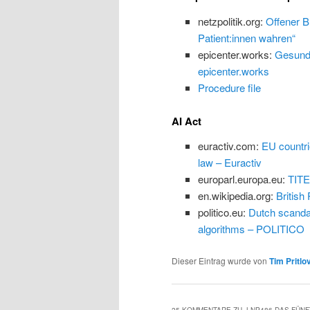
netzpolitik.org:
Offener B
Patient:innen wahren“
epicenter.works:
Gesundh
epicenter.works
Procedure file
AI Act
euractiv.com:
EU countrie
law – Euractiv
europarl.europa.eu:
TIT
en.wikipedia.org:
British
politico.eu:
Dutch scandal
algorithms – POLITICO
Dieser Eintrag wurde von
Tim Pritlo