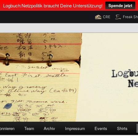
Logbuch:Netzpolitik braucht Deine Unterstützung!
Spende jetzt
CRE
Freak S
nus Neumann und Tim Pritlove
olitik
onnieren
Team
Archiv
Impressum
Events
Shirts