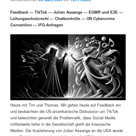
i
s
m
u
n
n
Feedback — TikTok — Julian Assange — EGMR und E2E —
g
a
Leitungsschutzrecht — Chatkontrolle — UN Cybercrime
ä
n
e
v
Convention — IFG-Anfragen
n
i
r
d
g
a
e
ä
t
i
n
r
o
n
I
e
n
n
h
I
Heute mit Tim und Thomas. Wir gehen heute auf Feedback ein
und beobachten die US-amerikanische Diskussion um TikTok
a
n
und beleuchten generell die Problematik, dass Social Media
mittlerweile tiefer in die Gesellschaft greift als klassische
l
h
Medien. Die Auslieferung von Julian Assange an die USA wurde