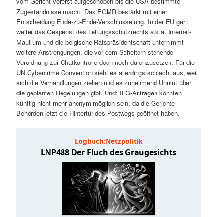
vom Gericht vorerst aufgeschoben bis die USA bestimmte
t
a
Zugeständnisse macht. Das EGMR bestärkt mit einer
Entscheidung Ende-zu-Ende-Verschlüsselung. In der EU geht
s
l
weiter das Gespenst des Leitungsschutzrechts a.k.a. Internet-
Maut um und die belgische Ratspräsidentschaft unternimmt
p
t
weitere Anstrengungen, die vor dem Scheitern stehende
Verordnung zur Chatkontrolle doch noch durchzusetzen. Für die
r
s
UN Cybercrime Convention sieht es allerdings schlecht aus, weil
sich die Verhandlungen ziehen und es zunehmend Unmut über
i
p
die geplanten Regelungen gibt. Und: IFG-Anfragen könnten
künftig nicht mehr anonym möglich sein, da die Gerichte
n
r
Behörden jetzt die Hintertür des Postwegs geöffnet haben.
g
i
e
n
n
g
e
n