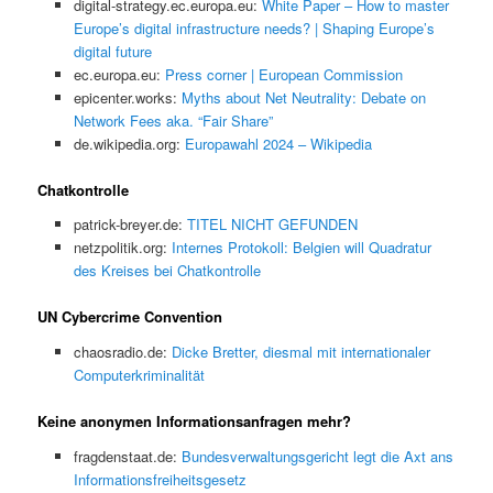
digital-strategy.ec.europa.eu:
White Paper – How to master
Europe’s digital infrastructure needs? | Shaping Europe’s
digital future
ec.europa.eu:
Press corner | European Commission
epicenter.works:
Myths about Net Neutrality: Debate on
Network Fees aka. “Fair Share”
de.wikipedia.org:
Europawahl 2024 – Wikipedia
Chatkontrolle
patrick-breyer.de:
TITEL NICHT GEFUNDEN
netzpolitik.org:
Internes Protokoll: Belgien will Quadratur
des Kreises bei Chatkontrolle
UN Cybercrime Convention
chaosradio.de:
Dicke Bretter, diesmal mit internationaler
Computerkriminalität
Keine anonymen Informationsanfragen mehr?
fragdenstaat.de:
Bundesverwaltungsgericht legt die Axt ans
Informationsfreiheitsgesetz