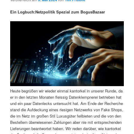
i
s
m
u
n
n
Ein Logbuch:Netzpolitik Spezial zum BogusBazaar
g
a
ä
n
e
v
n
i
r
d
g
a
e
ä
t
i
n
r
o
n
I
e
n
n
Heute begrüßen wir wieder einmal kantorkel in unserer Runde, da
er in den letzten Monaten fleissig Datenklempnerei betrieben hat
h
I
und ein paar Datenlecks untersucht hat. Am Ende der Recherche
stand die Aufdeckung eines riesigen Netzwerks von Fake Shops,
a
n
die im Netz im großen Stil Luxusgüter feilbieten und die von den
Bestellern überwiesenen Zahlungen aber nie mit entsprechenden
l
h
Lieferungen beantwortet haben. Wir reden darüber, wie kantorkel