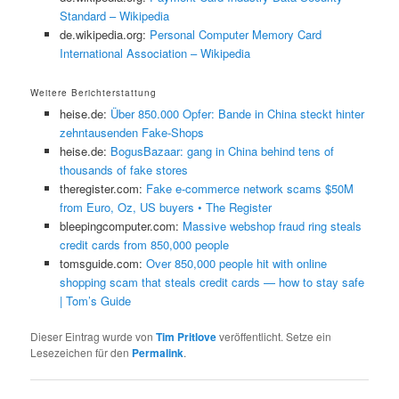
Standard – Wikipedia
de.wikipedia.org:
Personal Computer Memory Card
International Association – Wikipedia
Weitere Berichterstattung
heise.de:
Über 850.000 Opfer: Bande in China steckt hinter
zehntausenden Fake-Shops
heise.de:
BogusBazaar: gang in China behind tens of
thousands of fake stores
theregister.com:
Fake e-commerce network scams $50M
from Euro, Oz, US buyers • The Register
bleepingcomputer.com:
Massive webshop fraud ring steals
credit cards from 850,000 people
tomsguide.com:
Over 850,000 people hit with online
shopping scam that steals credit cards — how to stay safe
| Tom’s Guide
Dieser Eintrag wurde von
Tim Pritlove
veröffentlicht. Setze ein
Lesezeichen für den
Permalink
.