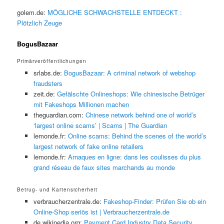
golem.de:
MÖGLICHE SCHWACHSTELLE ENTDECKT :
Plötzlich Zeuge
BogusBazaar
Primärveröffentlichungen
srlabs.de:
BogusBazaar: A criminal network of webshop
fraudsters
zeit.de:
Gefälschte Onlineshops: Wie chinesische Betrüger
mit Fakeshops Millionen machen
theguardian.com:
Chinese network behind one of world’s
‘largest online scams’ | Scams | The Guardian
lemonde.fr:
Online scams: Behind the scenes of the world’s
largest network of fake online retailers
lemonde.fr:
Arnaques en ligne: dans les coulisses du plus
grand réseau de faux sites marchands au monde
Betrug- und Kartensicherheit
verbraucherzentrale.de:
Fakeshop-Finder: Prüfen Sie ob ein
Online-Shop seriös ist | Verbraucherzentrale.de
de.wikipedia.org:
Payment Card Industry Data Security