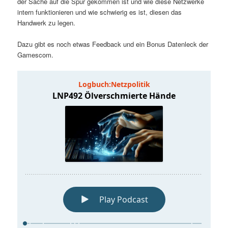
der Sache auf die Spur gekommen ist und wie diese Netzwerke
t
a
intern funktionieren und wie schwierig es ist, diesen das
Handwerk zu legen.
s
l
Dazu gibt es noch etwas Feedback und ein Bonus Datenleck der
p
t
Gamescom.
r
s
i
p
n
r
g
i
e
n
n
g
e
n