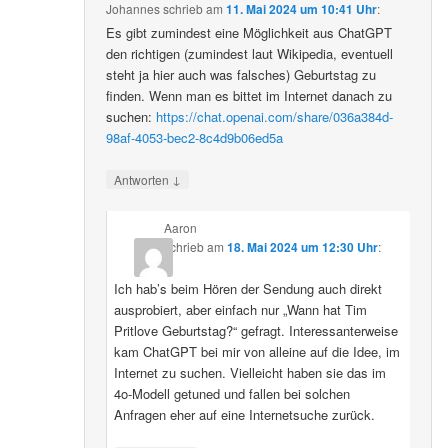
Johannes
schrieb
am
11. Mai 2024 um 10:41 Uhr
:
Es gibt zumindest eine Möglichkeit aus ChatGPT
den richtigen (zumindest laut Wikipedia, eventuell
steht ja hier auch was falsches) Geburtstag zu
finden. Wenn man es bittet im Internet danach zu
suchen:
https://chat.openai.com/share/036a384d-
98af-4053-bec2-8c4d9b06ed5a
↓
Antworten
Aaron
schrieb
am
18. Mai 2024 um 12:30 Uhr
:
Ich hab’s beim Hören der Sendung auch direkt
ausprobiert, aber einfach nur „Wann hat Tim
Pritlove Geburtstag?“ gefragt. Interessanterweise
kam ChatGPT bei mir von alleine auf die Idee, im
Internet zu suchen. Vielleicht haben sie das im
4o-Modell getuned und fallen bei solchen
Anfragen eher auf eine Internetsuche zurück.