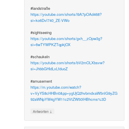
#landstraße
https://youtube.com/shorts/l9A7pOAd468?
si=ko6DvI740_ZE-VWo
#sightseeing
https://youtube.com/shorts/gxh__zOpw3g?
si=6wTYWPKZTqpkjOX
#schaukeln
https://youtube.com/shorts/bV2mOLXbsvw?
si=JhbbGHldLxLfduoZ
#amusement
https://m.youtube.com/watch?
v=VyYS8cHHBn0&pp=ygUjQ2hvbmdxaW5nIG9yZG
92aWNpYW4gYW11c2VtZW50IHBhcms%3D
↓
Antworten