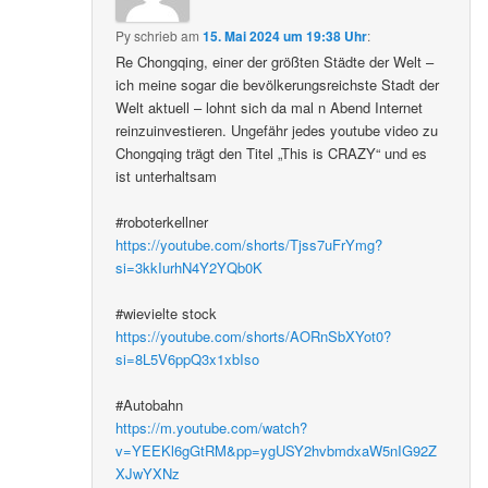
Py
schrieb
am
15. Mai 2024 um 19:38 Uhr
:
Re Chongqing, einer der größten Städte der Welt –
ich meine sogar die bevölkerungsreichste Stadt der
Welt aktuell – lohnt sich da mal n Abend Internet
reinzuinvestieren. Ungefähr jedes youtube video zu
Chongqing trägt den Titel „This is CRAZY“ und es
ist unterhaltsam
#roboterkellner
https://youtube.com/shorts/Tjss7uFrYmg?
si=3kkIurhN4Y2YQb0K
#wievielte stock
https://youtube.com/shorts/AORnSbXYot0?
si=8L5V6ppQ3x1xbIso
#Autobahn
https://m.youtube.com/watch?
v=YEEKl6gGtRM&pp=ygUSY2hvbmdxaW5nIG92Z
XJwYXNz