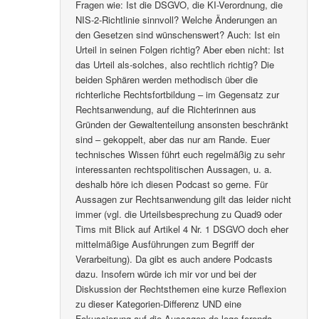
Fragen wie: Ist die DSGVO, die KI-Verordnung, die
NIS-2-Richtlinie sinnvoll? Welche Änderungen an
den Gesetzen sind wünschenswert? Auch: Ist ein
Urteil in seinen Folgen richtig? Aber eben nicht: Ist
das Urteil als-solches, also rechtlich richtig? Die
beiden Sphären werden methodisch über die
richterliche Rechtsfortbildung – im Gegensatz zur
Rechtsanwendung, auf die Richterinnen aus
Gründen der Gewaltenteilung ansonsten beschränkt
sind – gekoppelt, aber das nur am Rande. Euer
technisches Wissen führt euch regelmäßig zu sehr
interessanten rechtspolitischen Aussagen, u. a.
deshalb höre ich diesen Podcast so gerne. Für
Aussagen zur Rechtsanwendung gilt das leider nicht
immer (vgl. die Urteilsbesprechung zu Quad9 oder
Tims mit Blick auf Artikel 4 Nr. 1 DSGVO doch eher
mittelmäßige Ausführungen zum Begriff der
Verarbeitung). Da gibt es auch andere Podcasts
dazu. Insofern würde ich mir vor und bei der
Diskussion der Rechtsthemen eine kurze Reflexion
zu dieser Kategorien-Differenz UND eine
Fokussierung auf die Aussagen de lege ferenda