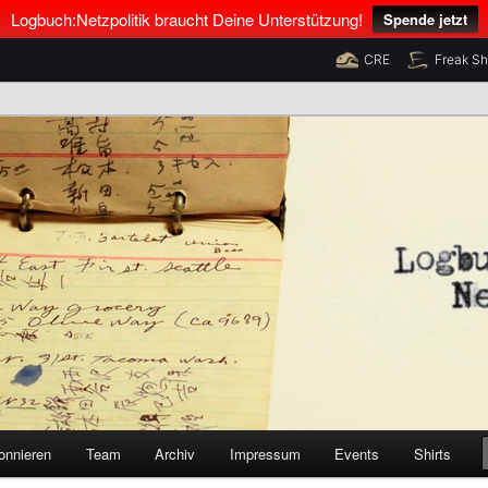
Logbuch:Netzpolitik braucht Deine Unterstützung!
Spende jetzt
CRE
Freak S
nus Neumann und Tim Pritlove
olitik
onnieren
Team
Archiv
Impressum
Events
Shirts