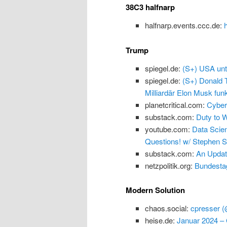
38C3 halfnarp
halfnarp.events.ccc.de:
Trump
spiegel.de:
(S+) USA unte
spiegel.de:
(S+) Donald 
Milliardär Elon Musk funk
planetcritical.com:
Cyber
substack.com:
Duty to W
youtube.com:
Data Scien
Questions! w/ Stephen 
substack.com:
An Update
netzpolitik.org:
Bundestag
Modern Solution
chaos.social:
cpresser 
heise.de:
Januar 2024 – 