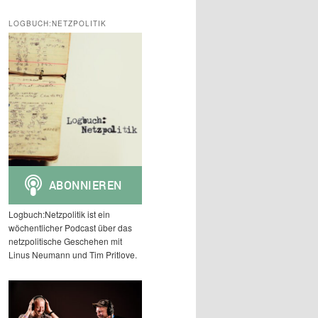
c
h
LOGBUCH:NETZPOLITIK
e
n
Logbuch:Netzpolitik ist ein
wöchentlicher Podcast über das
netzpolitische Geschehen mit
Linus Neumann und Tim Pritlove.