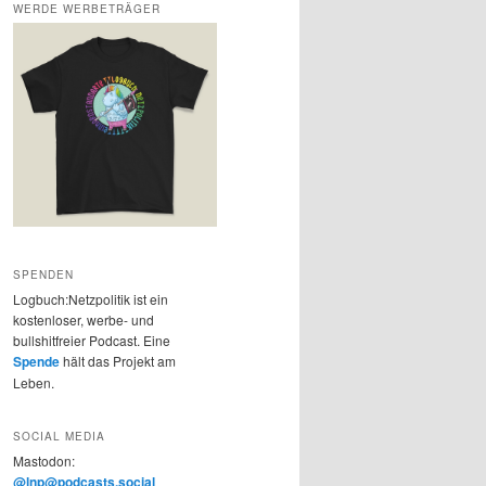
WERDE WERBETRÄGER
SPENDEN
Logbuch:Netzpolitik ist ein
kostenloser, werbe- und
bullshitfreier Podcast. Eine
Spende
hält das Projekt am
Leben.
SOCIAL MEDIA
Mastodon:
@lnp@podcasts.social