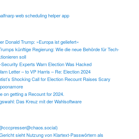
halfnarp web scheduling helper app
r Donald Trump: »Europa ist geliefert«
Trumps künftige Regierung: Wie die neue Behörde für Tech-
tionieren soll
-Security Experts Warn Election Was Hacked
arn Letter – to VP Harris – Re: Election 2024
tist’s Shocking Call for Election Recount Raises Scary
Spoonamore
 on getting a Recount for 2024.
swahl: Das Kreuz mit der Wahlsoftware
(@cccpresser@chaos.social)
Gericht sieht Nutzung von Klartext-Passwörtern als