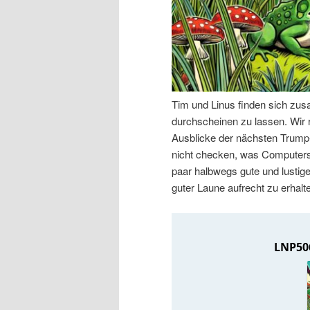
n
r
I
e
n
n
Tim und Linus finden sich zu
h
I
durchscheinen zu lassen. Wir r
Ausblicke der nächsten Trump-
a
n
nicht checken, was Computers
paar halbwegs gute und lustige
l
h
guter Laune aufrecht zu erhalt
t
a
s
l
p
t