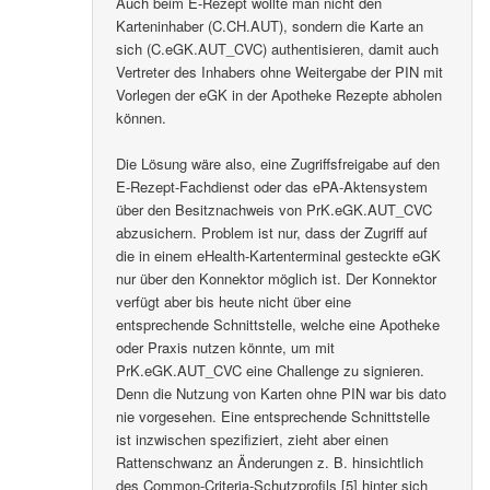
Auch beim E-Rezept wollte man nicht den
Karteninhaber (C.CH.AUT), sondern die Karte an
sich (C.eGK.AUT_CVC) authentisieren, damit auch
Vertreter des Inhabers ohne Weitergabe der PIN mit
Vorlegen der eGK in der Apotheke Rezepte abholen
können.
Die Lösung wäre also, eine Zugriffsfreigabe auf den
E-Rezept-Fachdienst oder das ePA-Aktensystem
über den Besitznachweis von PrK.eGK.AUT_CVC
abzusichern. Problem ist nur, dass der Zugriff auf
die in einem eHealth-Kartenterminal gesteckte eGK
nur über den Konnektor möglich ist. Der Konnektor
verfügt aber bis heute nicht über eine
entsprechende Schnittstelle, welche eine Apotheke
oder Praxis nutzen könnte, um mit
PrK.eGK.AUT_CVC eine Challenge zu signieren.
Denn die Nutzung von Karten ohne PIN war bis dato
nie vorgesehen. Eine entsprechende Schnittstelle
ist inzwischen spezifiziert, zieht aber einen
Rattenschwanz an Änderungen z. B. hinsichtlich
des Common-Criteria-Schutzprofils [5] hinter sich