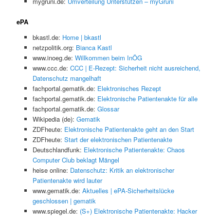
mygruni.de:
Umverteilung Unterstützen – myGruni
ePA
bkastl.de:
Home | bkastl
netzpolitik.org:
Bianca Kastl
www.inoeg.de:
Willkommen beim InÖG
www.ccc.de:
CCC | E-Rezept: Sicherheit nicht ausreichend,
Datenschutz mangelhaft
fachportal.gematik.de:
Elektronisches Rezept
fachportal.gematik.de:
Elektronische Patientenakte für alle
fachportal.gematik.de:
Glossar
Wikipedia (de):
Gematik
ZDFheute:
Elektronische Patientenakte geht an den Start
ZDFheute:
Start der elektronischen Patientenakte
Deutschlandfunk:
Elektronische Patientenakte: Chaos
Computer Club beklagt Mängel
heise online:
Datenschutz: Kritik an elektronischer
Patientenakte wird lauter
www.gematik.de:
Aktuelles | ePA-Sicherheitslücke
geschlossen | gematik
www.spiegel.de:
(S+) Elektronische Patientenakte: Hacker