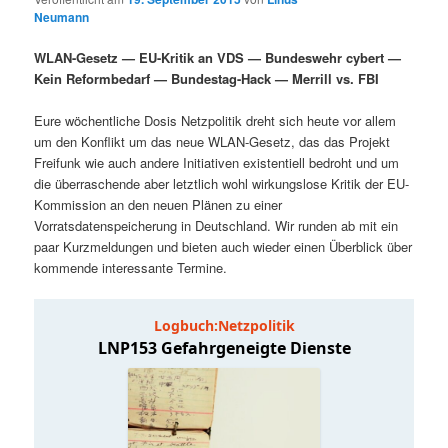
i
s
Neumann
m
u
n
n
WLAN-Gesetz — EU-Kritik an VDS — Bundeswehr cybert —
g
a
ä
n
Kein Reformbedarf — Bundestag-Hack — Merrill vs. FBI
e
v
n
i
r
d
Eure wöchentliche Dosis Netzpolitik dreht sich heute vor allem
g
um den Konflikt um das neue WLAN-Gesetz, das das Projekt
a
Freifunk wie auch andere Initiativen existentiell bedroht und um
e
ä
t
die überraschende aber letztlich wohl wirkungslose Kritik der EU-
i
Kommission an den neuen Plänen zu einer
n
r
o
Vorratsdatenspeicherung in Deutschland. Wir runden ab mit ein
n
paar Kurzmeldungen und bieten auch wieder einen Überblick über
I
e
kommende interessante Termine.
n
n
h
I
a
n
l
h