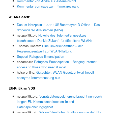
Kommentar von Andre zur Akteneinsicht
Kommentar von cave zum Firmwarezwang
WLAN-Gesetz
Das ist Netzpolitik! 2011: Ulf Buermeyer: D-Offline – Das
drohende WLAN-Sterben (MP4)
netzpolitik.org
Novelle des Telemediengesetzes
beschlossen: Dunkle Zukunft für öffentliche WLANs
Thomas Hoeren:
Eine Unverschämtheit – der
Regierungsentwurf zur WLAN-Haftung
Support Refugees Emancipation
cccamp15:
Refugees Emancipation – Bringing Internet
access to those who need it most.
heise online:
Gutachter: WLAN-Gesetzentwurf hebelt
anonyme Internetnutzung aus
EU-Kritik an VDS
netzpolitik.org:
Vorratsdatenspeicherung braucht nun doch
länger: EU-Kommission kritisiert Inland-
Datenspeicherungsgebot
netzpolitik.org:
Wir veröffentlichen Stellungnahme der EU-