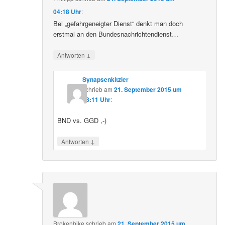
04:18 Uhr
:
Bei „gefahrgeneigter Dienst“ denkt man doch
erstmal an den Bundesnachrichtendienst…
↓
Antworten
Synapsenkitzler
schrieb
am
21. September 2015 um
18:11 Uhr
:
BND vs. GGD ,-)
↓
Antworten
Brokenbike
schrieb
am
21. September 2015 um