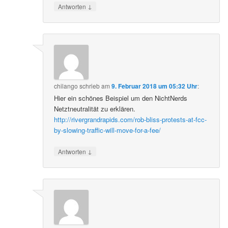
↓
Antworten
chilango
schrieb
am
9. Februar 2018 um 05:32 Uhr
:
Hier ein schönes Beispiel um den NichtNerds
Netztneutralität zu erklären.
http://rivergrandrapids.com/rob-bliss-protests-at-fcc-
by-slowing-traffic-will-move-for-a-fee/
↓
Antworten