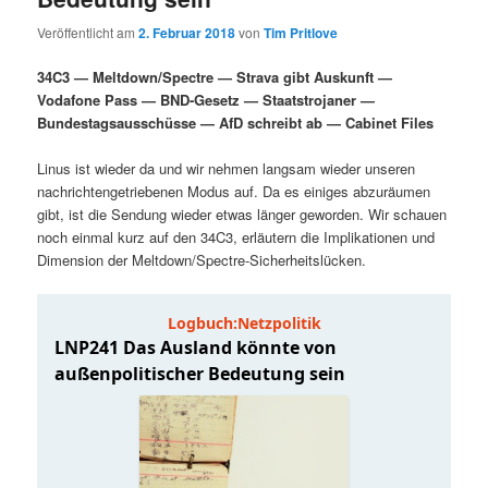
i
s
Veröffentlicht am
2. Februar 2018
von
Tim Pritlove
m
u
n
n
g
a
34C3 — Meltdown/Spectre — Strava gibt Auskunft —
ä
n
e
v
Vodafone Pass — BND-Gesetz — Staatstrojaner —
n
i
Bundestagsausschüsse — AfD schreibt ab — Cabinet Files
r
d
g
a
Linus ist wieder da und wir nehmen langsam wieder unseren
e
ä
t
nachrichtengetriebenen Modus auf. Da es einiges abzuräumen
i
gibt, ist die Sendung wieder etwas länger geworden. Wir schauen
n
r
o
noch einmal kurz auf den 34C3, erläutern die Implikationen und
n
Dimension der Meltdown/Spectre-Sicherheitslücken.
I
e
n
n
h
I
a
n
l
h