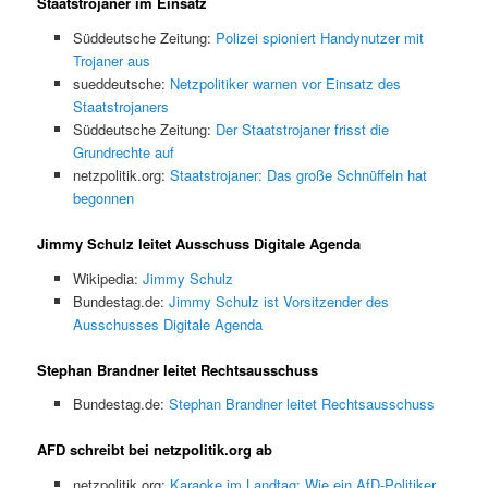
Staatstrojaner im Einsatz
Süddeutsche Zeitung:
Polizei spioniert Handynutzer mit
Trojaner aus
sueddeutsche:
Netzpolitiker warnen vor Einsatz des
Staatstrojaners
Süddeutsche Zeitung:
Der Staatstrojaner frisst die
Grundrechte auf
netzpolitik.org:
Staatstrojaner: Das große Schnüffeln hat
begonnen
Jimmy Schulz leitet Ausschuss Digitale Agenda
Wikipedia:
Jimmy Schulz
Bundestag.de:
Jimmy Schulz ist Vorsit­zender des
Ausschusses Digitale Agenda
Stephan Brandner leitet Rechtsausschuss
Bundestag.de:
Stephan Brandner leitet Rechtsausschuss
AFD schreibt bei netzpolitik.org ab
netzpolitik.org:
Karaoke im Landtag: Wie ein AfD-Politiker