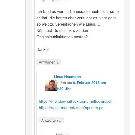
Ich fand es war im Chaosradio auch nicht so toll
erklärt; die hatten aber versucht es nicht ganz
so weit zu vereinfachen wie Linus….
Könntest Du die link`s zu den
Originalpubliaktionen posten?
Danke!
↓
Antworten
Linus Neumann
schrieb
am
6. Februar 2018 um
00:39 Uhr
:
https://meltdownattack.com/meltdown.pdf
https://spectreattack.com/spectre.pdf
↓
Antworten
Netzlos