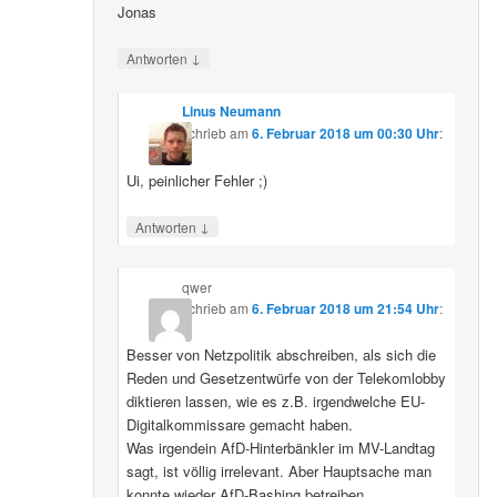
Jonas
↓
Antworten
Linus Neumann
schrieb
am
6. Februar 2018 um 00:30 Uhr
:
Ui, peinlicher Fehler ;)
↓
Antworten
qwer
schrieb
am
6. Februar 2018 um 21:54 Uhr
:
Besser von Netzpolitik abschreiben, als sich die
Reden und Gesetzentwürfe von der Telekomlobby
diktieren lassen, wie es z.B. irgendwelche EU-
Digitalkommissare gemacht haben.
Was irgendein AfD-Hinterbänkler im MV-Landtag
sagt, ist völlig irrelevant. Aber Hauptsache man
konnte wieder AfD-Bashing betreiben.