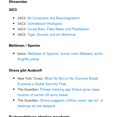
Shownotes
34C3
34C3:
All Computers Are Beschlagnahmt
34C3:
Schreibtisch-Hooligans
34C3:
Social Bots, Fake News und Filterblasen
34C3:
Tiger, Drucker und ein Mahnmal
Meltdown / Spectre
heise:
Meltdown & Spectre: Immer mehr Malware, echte
Angriffe unklar
Strava gibt Auskunft
New York Times:
What He Did on His Summer Break:
Exposed a Global Security Flaw
The Guardian:
Fitness tracking app Strava gives away
location of secret US army bases
The Guardian:
Strava suggests military users ‘opt out’ of
heatmap as row deepens
Buchempfehlung attention merchants