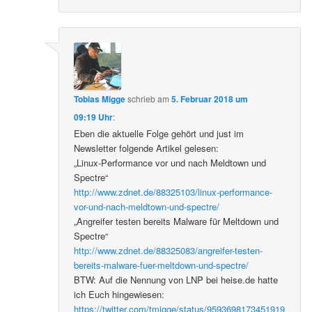
Tobias Migge
schrieb
am
5. Februar 2018 um
09:19 Uhr
:
Eben die aktuelle Folge gehört und just im
Newsletter folgende Artikel gelesen:
„Linux-Performance vor und nach Meldtown und
Spectre“
http://www.zdnet.de/88325103/linux-performance-
vor-und-nach-meldtown-und-spectre/
„Angreifer testen bereits Malware für Meltdown und
Spectre“
http://www.zdnet.de/88325083/angreifer-testen-
bereits-malware-fuer-meltdown-und-spectre/
BTW: Auf die Nennung von LNP bei heise.de hatte
ich Euch hingewiesen:
https://twitter.com/tmigge/status/9593698173451919