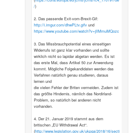
/
)
2. Das passende Exit-vom-Brexit-Gif:
http://i.imgur.com/dhwPLtv.gifv
und
https://www.youtube.com/watch?v=jlIMmuMQozc
3. Das Missbrauchpotential eines einseitigen
Widerrufs ist ganz klar vorhanden und sollte
wirklich nicht so lapidar abgetan werden. Es ist
das erste Mal, dass Artikel 50 zur Anwendung
kommt. Mögliche Folgekandidaten werden das
Verfahren natürlich genau studieren, daraus
lernen und
die vielen Fehler der Briten vermeiden. Zudem ist
das größte Hindernis, nämlich das Nordirland-
Problem, so natürlich bei anderen nicht
vorhanden.
4. Der 21. Januar 2019 stammt aus dem
britischen „EU Withdrawal Act“.
(
http://www.legislation.gov.uk/ukpga/2018/16/secti