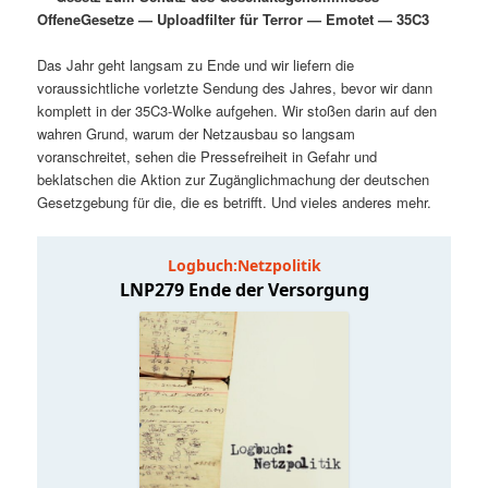
m
u
n
n
OffeneGesetze — Uploadfilter für Terror — Emotet — 35C3
g
a
ä
n
e
v
Das Jahr geht langsam zu Ende und wir liefern die
n
i
voraussichtliche vorletzte Sendung des Jahres, bevor wir dann
r
d
g
komplett in der 35C3-Wolke aufgehen. Wir stoßen darin auf den
a
wahren Grund, warum der Netzausbau so langsam
e
ä
t
voranschreitet, sehen die Pressefreiheit in Gefahr und
i
beklatschen die Aktion zur Zugänglichmachung der deutschen
n
r
o
Gesetzgebung für die, die es betrifft. Und vieles anderes mehr.
n
I
e
n
n
h
I
a
n
l
h
t
a