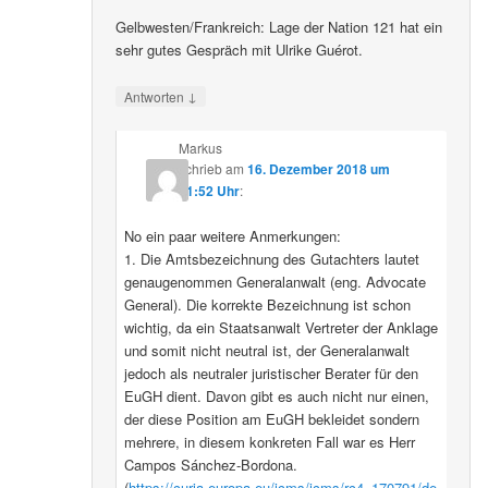
Gelbwesten/Frankreich: Lage der Nation 121 hat ein
sehr gutes Gespräch mit Ulrike Guérot.
↓
Antworten
Markus
schrieb
am
16. Dezember 2018 um
01:52 Uhr
:
No ein paar weitere Anmerkungen:
1. Die Amtsbezeichnung des Gutachters lautet
genaugenommen Generalanwalt (eng. Advocate
General). Die korrekte Bezeichnung ist schon
wichtig, da ein Staatsanwalt Vertreter der Anklage
und somit nicht neutral ist, der Generalanwalt
jedoch als neutraler juristischer Berater für den
EuGH dient. Davon gibt es auch nicht nur einen,
der diese Position am EuGH bekleidet sondern
mehrere, in diesem konkreten Fall war es Herr
Campos Sánchez-Bordona.
(
https://curia.europa.eu/jcms/jcms/rc4_170791/de