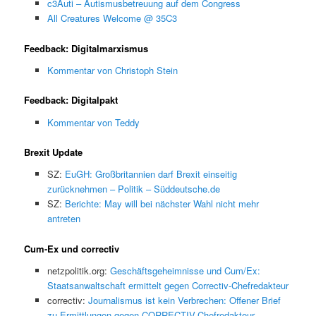
c3Auti – Autismusbetreuung auf dem Congress
All Creatures Welcome @ 35C3
Feedback: Digitalmarxismus
Kommentar von Christoph Stein
Feedback: Digitalpakt
Kommentar von Teddy
Brexit Update
SZ:
EuGH: Großbritannien darf Brexit einseitig
zurücknehmen – Politik – Süddeutsche.de
SZ:
Berichte: May will bei nächster Wahl nicht mehr
antreten
Cum-Ex und correctiv
netzpolitik.org:
Geschäftsgeheimnisse und Cum/Ex:
Staatsanwaltschaft ermittelt gegen Correctiv-Chefredakteur
correctiv:
Journalismus ist kein Verbrechen: Offener Brief
zu Ermittlungen gegen CORRECTIV-Chefredakteur