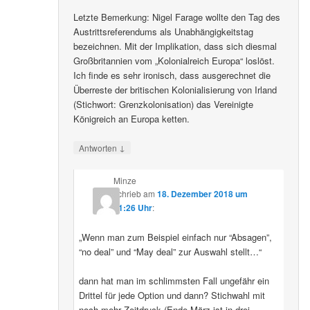
Letzte Bemerkung: Nigel Farage wollte den Tag des
Austrittsreferendums als Unabhängigkeitstag
bezeichnen. Mit der Implikation, dass sich diesmal
Großbritannien vom „Kolonialreich Europa“ loslöst.
Ich finde es sehr ironisch, dass ausgerechnet die
Überreste der britischen Kolonialisierung von Irland
(Stichwort: Grenzkolonisation) das Vereinigte
Königreich an Europa ketten.
↓
Antworten
Minze
schrieb
am
18. Dezember 2018 um
11:26 Uhr
:
„Wenn man zum Beispiel einfach nur “Absagen”,
“no deal” und “May deal” zur Auswahl stellt…“
dann hat man im schlimmsten Fall ungefähr ein
Drittel für jede Option und dann? Stichwahl mit
noch mehr Zeitdruck (Ende März ist in drei