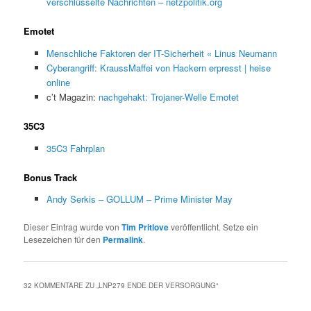
verschlüsselte Nachrichten – netzpolitik.org
Emotet
Menschliche Faktoren der IT-Sicherheit « Linus Neumann
Cyberangriff: KraussMaffei von Hackern erpresst | heise
online
c’t Magazin:
nachgehakt: Trojaner-Welle Emotet
35C3
35C3 Fahrplan
Bonus Track
Andy Serkis – GOLLUM – Prime Minister May
Dieser Eintrag wurde von
Tim Pritlove
veröffentlicht. Setze ein
Lesezeichen für den
Permalink
.
32 KOMMENTARE ZU „
LNP279 ENDE DER VERSORGUNG
“