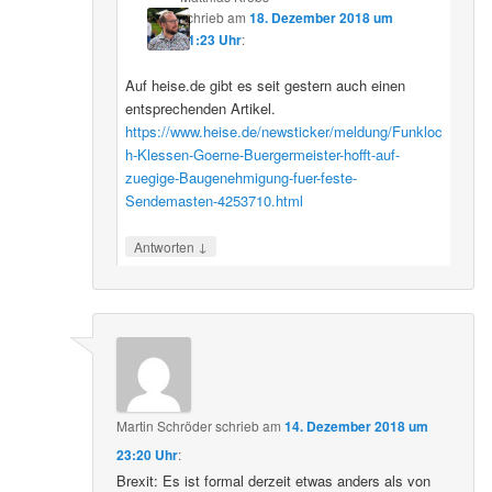
schrieb
am
18. Dezember 2018 um
11:23 Uhr
:
Auf heise.de gibt es seit gestern auch einen
entsprechenden Artikel.
https://www.heise.de/newsticker/meldung/Funkloc
h-Klessen-Goerne-Buergermeister-hofft-auf-
zuegige-Baugenehmigung-fuer-feste-
Sendemasten-4253710.html
↓
Antworten
Martin Schröder
schrieb
am
14. Dezember 2018 um
23:20 Uhr
:
Brexit: Es ist formal derzeit etwas anders als von