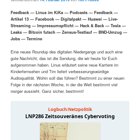
i
s
m
u
n
n
Feedback — Linus im KiKa — Podcasts — Feedback —
g
a
Artikel 13 — Facebook — Digitalpakt — Huawei — Live-
ä
n
e
v
Streaming — Impressumspflicht — Hack & Back — Tesla —
n
i
Leaks — Bitcoin futsch — Zensus-Testlauf — BND-Umzug —
r
d
g
Jobs — Termine
a
e
ä
t
Eine neues Roundup des digitalen Niedergangs und auch eine
i
gute Nachricht, das ist die Sendung, die wir heute für Euch
n
r
o
aufgenommen haben. Linus erläutert seine neue Karriere im
n
Kinderfernsehen und Tim liefert verbesserungswürdige
I
e
Audioqualität. Wohin soll das führen? Bestimmt zu einer neuen
Folge in der nächsten Woche, in der die Welt bestimmt viel
rosiger aussieht. Ganz sicher, bestimmt!
n
n
h
I
a
n
l
h