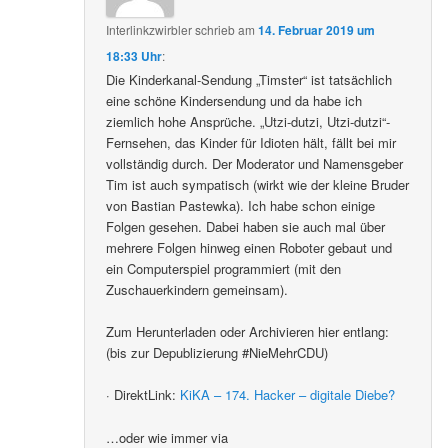
Interlinkzwirbler
schrieb
am
14. Februar 2019 um
18:33 Uhr
:
Die Kinderkanal-Sendung „Timster“ ist tatsächlich
eine schöne Kindersendung und da habe ich
ziemlich hohe Ansprüche. „Utzi-dutzi, Utzi-dutzi“-
Fernsehen, das Kinder für Idioten hält, fällt bei mir
vollständig durch. Der Moderator und Namensgeber
Tim ist auch sympatisch (wirkt wie der kleine Bruder
von Bastian Pastewka). Ich habe schon einige
Folgen gesehen. Dabei haben sie auch mal über
mehrere Folgen hinweg einen Roboter gebaut und
ein Computerspiel programmiert (mit den
Zuschauerkindern gemeinsam).
Zum Herunterladen oder Archivieren hier entlang:
(bis zur Depublizierung #NieMehrCDU)
· DirektLink:
KiKA – 174. Hacker – digitale Diebe?
…oder wie immer via