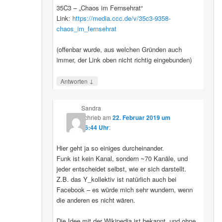
35C3 – „Chaos im Fernsehrat“
Link:
https://media.ccc.de/v/35c3-9358-
chaos_im_fernsehrat
(offenbar wurde, aus welchen Gründen auch
immer, der Link oben nicht richtig eingebunden)
↓
Antworten
Sandra
schrieb
am
22. Februar 2019 um
16:44 Uhr
:
Hier geht ja so einiges durcheinander.
Funk ist kein Kanal, sondern ~70 Kanäle, und
jeder entscheidet selbst, wie er sich darstellt.
Z.B. das Y_kollektiv ist natürlich auch bei
Facebook – es würde mich sehr wundern, wenn
die anderen es nicht wären.
Die Idee mit der Wikipedia ist bekannt, und ohne