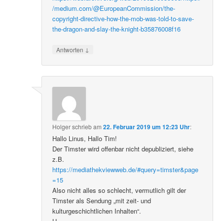
/medium.com/@EuropeanCommission/the-
copyright-directive-how-the-mob-was-told-to-save-
the-dragon-and-slay-the-knight-b35876008f16
↓
Antworten
Holger
schrieb
am
22. Februar 2019 um 12:23 Uhr
:
Hallo Linus, Hallo Tim!
Der Timster wird offenbar nicht depubliziert, siehe
z.B.
https://mediathekviewweb.de/#query=timster&page
=15
Also nicht alles so schlecht, vermutlich gilt der
Timster als Sendung „mit zeit- und
kulturgeschichtlichen Inhalten“.