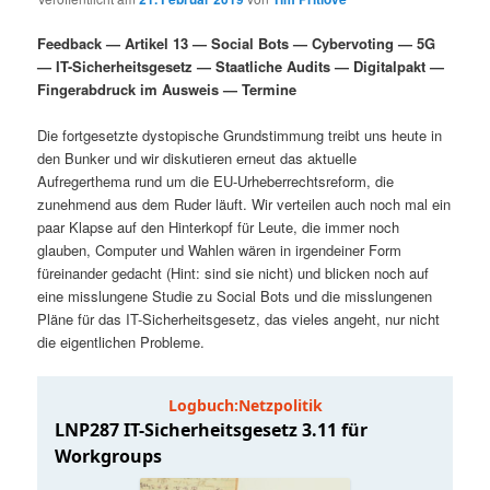
i
s
m
u
n
n
Feedback — Artikel 13 — Social Bots — Cybervoting — 5G
g
a
— IT-Sicherheitsgesetz — Staatliche Audits — Digitalpakt —
ä
n
e
v
Fingerabdruck im Ausweis — Termine
n
i
r
d
g
Die fortgesetzte dystopische Grundstimmung treibt uns heute in
a
den Bunker und wir diskutieren erneut das aktuelle
e
ä
t
Aufregerthema rund um die EU-Urheberrechtsreform, die
i
zunehmend aus dem Ruder läuft. Wir verteilen auch noch mal ein
n
r
o
paar Klapse auf den Hinterkopf für Leute, die immer noch
n
glauben, Computer und Wahlen wären in irgendeiner Form
I
e
füreinander gedacht (Hint: sind sie nicht) und blicken noch auf
eine misslungene Studie zu Social Bots und die misslungenen
Pläne für das IT-Sicherheitsgesetz, das vieles angeht, nur nicht
n
n
die eigentlichen Probleme.
h
I
a
n
l
h