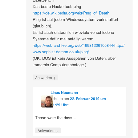
Das beste Hackertool: ping
https://de.wikipedia.org/wiki/Ping_of_Death
Ping ist auf jedem Windowssystem vorinstalliert
(glaub ich).
Es ist auch erstaunlich wieviele verschiedene
Systeme dafür mal anfällig waren:
https://web.archive.org/web/19981206105844/http://
www.sophist.demon.co.uk/ping/
(OK, DOS ist kein Ausspähen von Daten, aber
immerhin Computersabotage.)
↓
Antworten
Linus Neumann
schrieb
am
22. Februar 2019 um
01:29 Uhr
:
Those were the days…
↓
Antworten