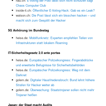
nau.ch:
E-Voting der Post lässt sich nicht schützen sagt
Chaos Computer Club
inside-it.ch:
Öffentlicher E-Voting-Hack: Gab es ein Leak?
watson.ch:
Die Post lässt sich ein bisschen hacken – und
macht sich zum Gespött der Hacker
5G Anhörung im Bundestag
heise.de:
Mobilfunknetz: Experten empfehlen Teilen von
Infrastrukturen statt lokalem Roaming
IT-Sicherheitsgesetz 2.0 ante portas
heise.de:
Europäischer Polizeikongress: Fingerabdrücke
und erweiterte Befugnisse für Sicherheitsbehörden
heise.de:
Europäischer Polizeikongress: Weg mit dem
Darknet
golem.de:
Digitaler Hausfriedensbruch: Bund lehnt höhere
Strafen für Hacker weiter ab
golem.de:
Überwachung: Staatstrojaner sollen nicht mehr
Trojaner heißen
Japan: der Staat macht Audits