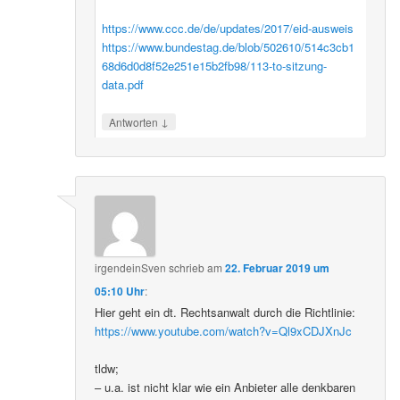
https://www.ccc.de/de/updates/2017/eid-ausweis
https://www.bundestag.de/blob/502610/514c3cb1
68d6d0d8f52e251e15b2fb98/113-to-sitzung-
data.pdf
↓
Antworten
irgendeinSven
schrieb
am
22. Februar 2019 um
05:10 Uhr
:
Hier geht ein dt. Rechtsanwalt durch die Richtlinie:
https://www.youtube.com/watch?v=Ql9xCDJXnJc
tldw;
– u.a. ist nicht klar wie ein Anbieter alle denkbaren