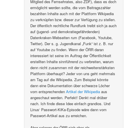
Mitglied des Fernsehrates, also ZDF), dass es doch
ermöglicht werden sollte, die vom Beitragszahler
bezahlten Inhalte auch mit der Plattform Wikipedia
zu verknüpfen bzw. dieser zur Verfügung zu stellen.
Der öffentlich rechtliche Rundfunk treibt sich ja auch
auf (jugend- und demokratiegefährdenden)
Datenkraken-Webseiten rum (Facebook, Youtube,
Twitter). Der s. g. Jugendkanal „Funk“ ist z. B. nur
auf Youtube zu finden. Wenn der ÖRR daran
interessiert ist seine im Auftrag der Öffentlichkeit
erstellten Inhalte sinnführend zu verbreiten, warum
denn nicht zusammen mit der reichweitenstärksten
Plattform überhaupt? Jeder von uns geht mehrmals
am Tag auf die Wikipedia. Zum Beispiel könnte
dann eine Dokumentation über schwarze Löcher
vom entsprechenden
Artikel der Wikipedia
aus
angeschaut werden. Perfekt! Denkt mal drüber
nach. Ich finde diese Idee einfach grandios. Und
Linus‘ Passwort-KiKa-Episode wäre dann vom
Passwort-Artikel aus zu erreichen.
Aber solange der ÖRR sich eher als