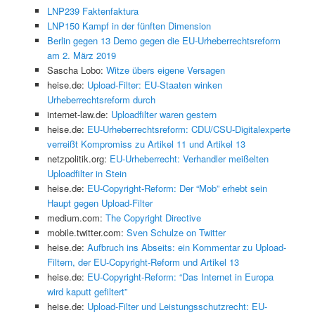
LNP239 Faktenfaktura
LNP150 Kampf in der fünften Dimension
Berlin gegen 13 Demo gegen die EU-Urheberrechtsreform
am 2. März 2019
Sascha Lobo:
Witze übers eigene Versagen
heise.de:
Upload-Filter: EU-Staaten winken
Urheberrechtsreform durch
internet-law.de:
Uploadfilter waren gestern
heise.de:
EU-Urheberrechtsreform: CDU/CSU-Digitalexperte
verreißt Kompromiss zu Artikel 11 und Artikel 13
netzpolitik.org:
EU-Urheberrecht: Verhandler meißelten
Uploadfilter in Stein
heise.de:
EU-Copyright-Reform: Der “Mob” erhebt sein
Haupt gegen Upload-Filter
medium.com:
The Copyright Directive
mobile.twitter.com:
Sven Schulze on Twitter
heise.de:
Aufbruch ins Abseits: ein Kommentar zu Upload-
Filtern, der EU-Copyright-Reform und Artikel 13
heise.de:
EU-Copyright-Reform: “Das Internet in Europa
wird kaputt gefiltert”
heise.de:
Upload-Filter und Leistungsschutzrecht: EU-