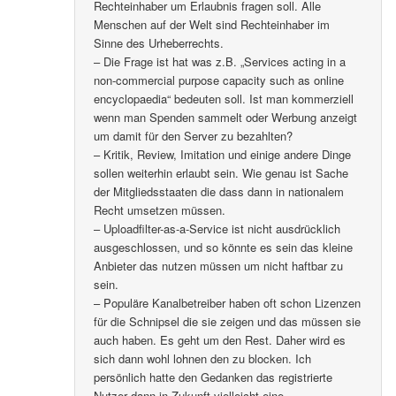
Rechteinhaber um Erlaubnis fragen soll. Alle
Menschen auf der Welt sind Rechteinhaber im
Sinne des Urheberrechts.
– Die Frage ist hat was z.B. „Services acting in a
non-commercial purpose capacity such as online
encyclopaedia“ bedeuten soll. Ist man kommerziell
wenn man Spenden sammelt oder Werbung anzeigt
um damit für den Server zu bezahlten?
– Kritik, Review, Imitation und einige andere Dinge
sollen weiterhin erlaubt sein. Wie genau ist Sache
der Mitgliedsstaaten die dass dann in nationalem
Recht umsetzen müssen.
– Uploadfilter-as-a-Service ist nicht ausdrücklich
ausgeschlossen, und so könnte es sein das kleine
Anbieter das nutzen müssen um nicht haftbar zu
sein.
– Populäre Kanalbetreiber haben oft schon Lizenzen
für die Schnipsel die sie zeigen und das müssen sie
auch haben. Es geht um den Rest. Daher wird es
sich dann wohl lohnen den zu blocken. Ich
persönlich hatte den Gedanken das registrierte
Nutzer dann in Zukunft vielleicht eine