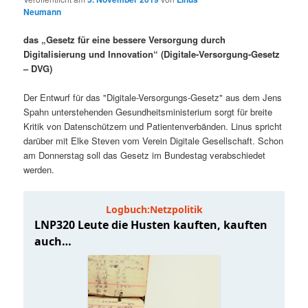
i
s
Neumann
m
u
n
n
das „Gesetz für eine bessere Versorgung durch
g
a
ä
n
Digitalisierung und Innovation“ (Digitale-Versorgung-Gesetz
e
v
– DVG)
n
i
r
d
g
Der Entwurf für das "Digitale-Versorgungs-Gesetz" aus dem Jens
a
Spahn unterstehenden Gesundheitsministerium sorgt für breite
e
ä
t
Kritik von Datenschützern und Patientenverbänden. Linus spricht
i
darüber mit Elke Steven vom Verein Digitale Gesellschaft. Schon
n
r
o
am Donnerstag soll das Gesetz im Bundestag verabschiedet
n
werden.
I
e
n
n
h
I
a
n
l
h