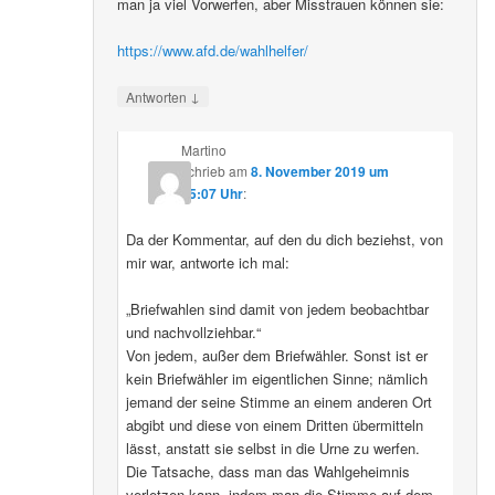
man ja viel Vorwerfen, aber Misstrauen können sie:
https://www.afd.de/wahlhelfer/
↓
Antworten
Martino
schrieb
am
8. November 2019 um
15:07 Uhr
:
Da der Kommentar, auf den du dich beziehst, von
mir war, antworte ich mal:
„Briefwahlen sind damit von jedem beobachtbar
und nachvollziehbar.“
Von jedem, außer dem Briefwähler. Sonst ist er
kein Briefwähler im eigentlichen Sinne; nämlich
jemand der seine Stimme an einem anderen Ort
abgibt und diese von einem Dritten übermitteln
lässt, anstatt sie selbst in die Urne zu werfen.
Die Tatsache, dass man das Wahlgeheimnis
verletzen kann, indem man die Stimme auf dem