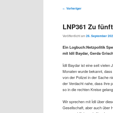
s
u
u
u
p
p
B
←
Vorheriger
r
t
e
m
m
i
m
i
LNP361 Zu fünft 
n
e
t
p
s
g
n
r
Veröffentlicht am
26. September 20
e
ü
a
r
e
n
g
Ein Logbuch:Netzpolitik Spe
s
mit Idil Baydar, Gerda Grisc
i
k
n
a
İdil Baydar ist eine seit vielen
m
u
v
Monaten wurde bekannt, dass 
i
von der Polizei in der Sache ni
ä
n
g
der Verdacht nahe, dass ihre 
a
so in die rechten Kreise gelang
r
d
t
i
Wir sprechen mit İdil über die
e
ä
o
Gesellschaft, aber auch über H
n