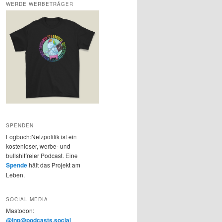
WERDE WERBETRÄGER
SPENDEN
Logbuch:Netzpolitik ist ein
kostenloser, werbe- und
bullshitfreier Podcast. Eine
Spende
hält das Projekt am
Leben.
SOCIAL MEDIA
Mastodon:
@lnp@podcasts.social