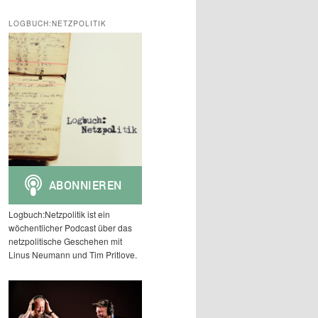
c
h
LOGBUCH:NETZPOLITIK
e
n
Logbuch:Netzpolitik ist ein
wöchentlicher Podcast über das
netzpolitische Geschehen mit
Linus Neumann und Tim Pritlove.