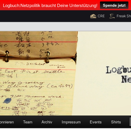
Logbuch:Netzpolitik braucht Deine Unterstützung!
Spende jetzt
CRE
Freak S
nus Neumann und Tim Pritlove
olitik
onnieren
Team
Archiv
Impressum
Events
Shirts