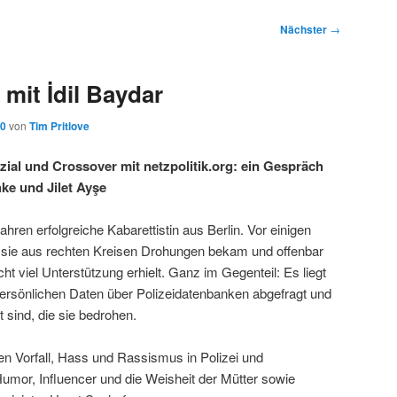
Nächster
→
mit İdil Baydar
20
von
Tim Pritlove
zial und Crossover mit netzpolitik.org: ein Gespräch
hke und Jilet Ayşe
 Jahren erfolgreiche Kabarettistin aus Berlin. Vor einigen
sie aus rechten Kreisen Drohungen bekam und offenbar
cht viel Unterstützung erhielt. Ganz im Gegenteil: Es liegt
persönlichen Daten über Polizeidatenbanken abgefragt und
t sind, die sie bedrohen.
sen Vorfall, Hass und Rassismus in Polizei und
umor, Influencer und die Weisheit der Mütter sowie