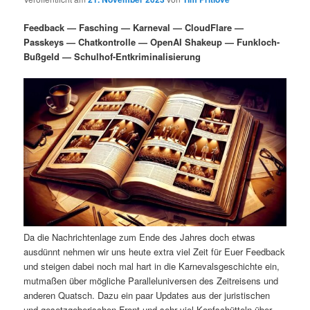
i
s
m
u
n
n
Feedback — Fasching — Karneval — CloudFlare —
g
a
Passkeys — Chatkontrolle — OpenAI Shakeup — Funkloch-
ä
n
e
v
Bußgeld — Schulhof-Entkriminalisierung
n
i
r
d
g
a
e
ä
t
i
n
r
o
n
I
e
n
n
h
I
Da die Nachrichtenlage zum Ende des Jahres doch etwas
ausdünnt nehmen wir uns heute extra viel Zeit für Euer Feedback
a
n
und steigen dabei noch mal hart in die Karnevalsgeschichte ein,
mutmaßen über mögliche Paralleluniversen des Zeitreisens und
l
h
anderen Quatsch. Dazu ein paar Updates aus der juristischen
und gesetzgeberischen Front und sehr viel Kopfschütteln über