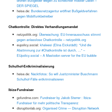
drohen Bußgelder wegen zu schlechter mobiler Daten –
DER SPIEGEL
heise.de:
Bundesnetzagentur eröffnet Bußgeldverfahren
gegen Mobilfunkbetreiber
Chatkontrolle: Direktes Verhandlungsmandat
netzpolitik.org:
Überwachung: EU-Innenausschuss stimmt
gegen anlasslose Chatkontrolle – netzpolitik.org
eupolicy.social:
khaleesi (Elina Eickstädt): "Und die
Abstimmung zur #Chatkontrolle ist durch, …" –
EUpolicy.social – A Mastodon server for the EU bubble
Schulhof-Entkriminalisierung
heise.de:
Nacktfotos: So will Justizminister Buschmann
Schulhof-Fälle entkriminalisieren
Ibiza-Fundraiser
gofundme.com:
Fundraiser by Jakob Sterrer : Ibiza-
Fundraiser für mehr politische Transparenz
disruptionlab.org:
Organised Crime — Disruption Network