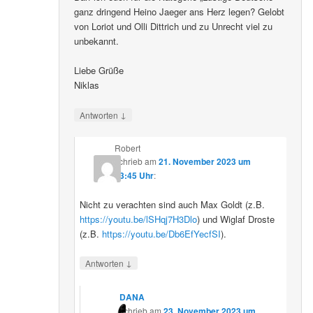
ganz dringend Heino Jaeger ans Herz legen? Gelobt
von Loriot und Olli Dittrich und zu Unrecht viel zu
unbekannt.
Liebe Grüße
Niklas
↓
Antworten
Robert
schrieb
am
21. November 2023 um
23:45 Uhr
:
Nicht zu verachten sind auch Max Goldt (z.B.
https://youtu.be/lSHqj7H3Dlo
) und Wiglaf Droste
(z.B.
https://youtu.be/Db6EfYecfSI
).
↓
Antworten
DANA
schrieb
am
23. November 2023 um