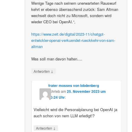
Wenige Tage nach seinem unerwarteten Rauswurf
kehrt er ebenso überraschend zurück: Sam Altman
wechselt doch nicht zu Microsoft, sondern wird
wieder CEO bei OpenAI.“,
https://www.zeit.de/digital/2023-11/chatgpt-
entwickler-openai-verkuendet-rueckkehr-von-sam-
altman
Was soll man davon halten….
↓
Antworten
frater mosses von lobdenberg
schrieb
am
25. November 2023 um
10:24 Uhr
:
Vielleicht wird die Personalplanung bei OpenAI ja
auch schon von nem LLM erledigt!?
↓
Antworten