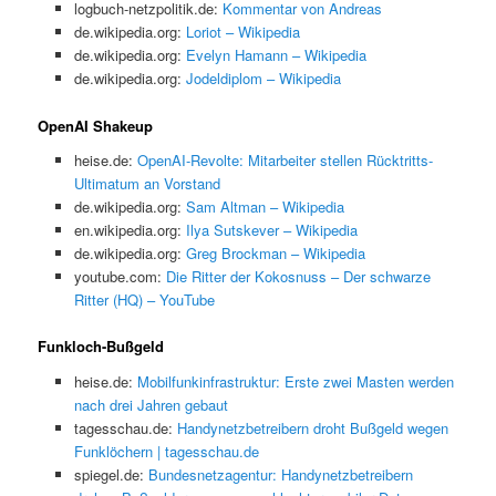
logbuch-netzpolitik.de:
Kommentar von Andreas
de.wikipedia.org:
Loriot – Wikipedia
de.wikipedia.org:
Evelyn Hamann – Wikipedia
de.wikipedia.org:
Jodeldiplom – Wikipedia
OpenAI Shakeup
heise.de:
OpenAI-Revolte: Mitarbeiter stellen Rücktritts-
Ultimatum an Vorstand
de.wikipedia.org:
Sam Altman – Wikipedia
en.wikipedia.org:
Ilya Sutskever – Wikipedia
de.wikipedia.org:
Greg Brockman – Wikipedia
youtube.com:
Die Ritter der Kokosnuss – Der schwarze
Ritter (HQ) – YouTube
Funkloch-Bußgeld
heise.de:
Mobilfunkinfrastruktur: Erste zwei Masten werden
nach drei Jahren gebaut
tagesschau.de:
Handynetzbetreibern droht Bußgeld wegen
Funklöchern | tagesschau.de
spiegel.de:
Bundesnetzagentur: Handynetzbetreibern