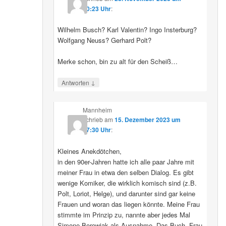
00:23 Uhr
:
Wilhelm Busch? Karl Valentin? Ingo Insterburg?
Wolfgang Neuss? Gerhard Polt?
Merke schon, bin zu alt für den Scheiß…
↓
Antworten
Mannheim
schrieb
am
15. Dezember 2023 um
17:30 Uhr
:
Kleines Anekdötchen,
in den 90er-Jahren hatte ich alle paar Jahre mit
meiner Frau in etwa den selben Dialog. Es gibt
wenige Komiker, die wirklich komisch sind (z.B.
Polt, Loriot, Helge), und darunter sind gar keine
Frauen und woran das liegen könnte. Meine Frau
stimmte im Prinzip zu, nannte aber jedes Mal
Simone Borowiak als Ausnahme. Das Buch „Frau