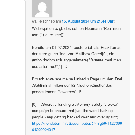
wall-e
schrieb
am
15. August 2024 um 21:44 Uhr
:
Widerspruch bzgl. des echten Neumann:“Real men
use (it) after free()“!
Bereits am 01.07.2024, postete ich als Reaktion auf
den sehr guten Toot von Matthew Garret[0], die
(imho rhythmisch angenehmere) Variante:“real men
use after free!“[1] :D
Brb ich erweitere meine LinkedIn Page um den Titel
„Subliminal-Influencer für Nischenkünstler des
podcastenden Gewerbes“ :P
[0] – „Secretly funding a „Memory safety is woke“
campaign to ensure that just the worst fucking
people keep getting hacked over and over again“;
https://nondeterministic.computer/@mjg59/1127099
64299004947