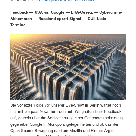
i
s
m
u
n
n
Feedback — USA vs. Google — BKA-Gesetz — Cybercrime-
g
a
Abkommen — Russland sperrt Signal — CUII-Liste —
ä
n
e
v
Termine
n
i
r
d
g
a
e
ä
t
i
n
r
o
n
I
e
n
n
h
I
Die vorletzte Folge vor unserer Live-Show in Berlin wartet noch
mal mit ein paar News für Euch auf. Wir greifen Euer Feedback
a
n
auf, grübeln über die Schlagrichtung einer Gerichtsentscheidung
gegenüber Google in Monopolangelegenheiten und ob das der
l
h
Open Source Bewegung rund um Mozilla und Firefox Ärger