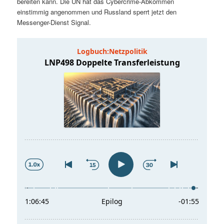
bereiten kann. Die UN hat das Cybercrime-Abkommen
t
a
einstimmig angenommen und Russland sperrt jetzt den
Messenger-Dienst Signal.
s
l
p
t
r
s
i
p
n
r
g
i
e
n
n
g
e
n