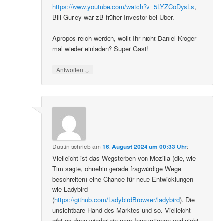
https://www.youtube.com/watch?v=5LYZCoDysLs
,
Bill Gurley war zB früher Investor bei Uber.
Apropos reich werden, wollt Ihr nicht Daniel Kröger
mal wieder einladen? Super Gast!
↓
Antworten
Dustin
schrieb
am
16. August 2024 um 00:33 Uhr
:
Vielleicht ist das Wegsterben von Mozilla (die, wie
Tim sagte, ohnehin gerade fragwürdige Wege
beschreiten) eine Chance für neue Entwicklungen
wie Ladybird
(
https://github.com/LadybirdBrowser/ladybird
). Die
unsichtbare Hand des Marktes und so. Vielleicht
gibt es dann wieder ein paar Innovationen und nicht