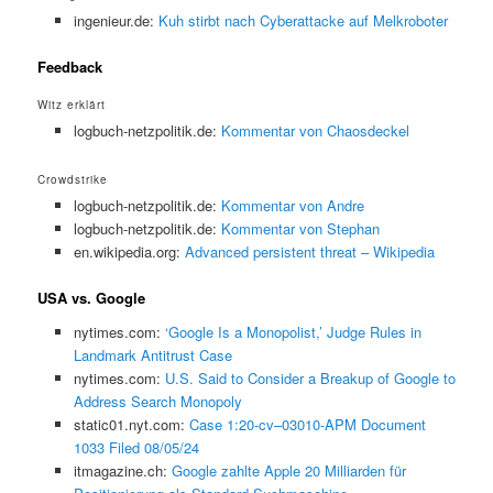
ingenieur.de:
Kuh stirbt nach Cyberattacke auf Melkroboter
Feedback
Witz erklärt
logbuch-netzpolitik.de:
Kommentar von Chaosdeckel
Crowdstrike
logbuch-netzpolitik.de:
Kommentar von Andre
logbuch-netzpolitik.de:
Kommentar von Stephan
en.wikipedia.org:
Advanced persistent threat – Wikipedia
USA vs. Google
nytimes.com:
‘Google Is a Monopolist,’ Judge Rules in
Landmark Antitrust Case
nytimes.com:
U.S. Said to Consider a Breakup of Google to
Address Search Monopoly
static01.nyt.com:
Case 1:20-cv–03010-APM Document
1033 Filed 08/05/24
itmagazine.ch:
Google zahlte Apple 20 Milliarden für