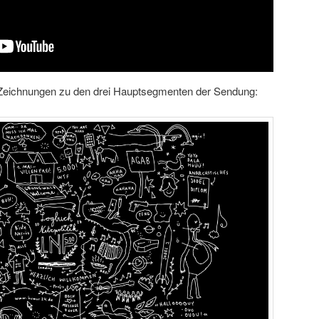
gen Zeichnungen zu den drei Hauptsegmenten der Sendung: