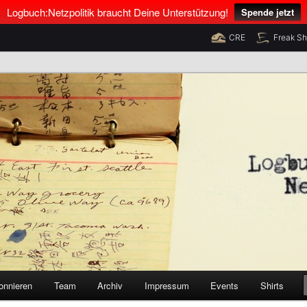
Logbuch:Netzpolitik braucht Deine Unterstützung!
Spende jetzt
CRE
Freak S
nus Neumann und Tim Pritlove
olitik
onnieren
Team
Archiv
Impressum
Events
Shirts