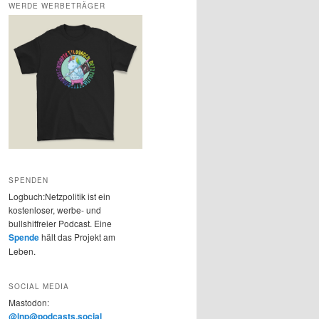
WERDE WERBETRÄGER
SPENDEN
Logbuch:Netzpolitik ist ein
kostenloser, werbe- und
bullshitfreier Podcast. Eine
Spende
hält das Projekt am
Leben.
SOCIAL MEDIA
Mastodon:
@lnp@podcasts.social