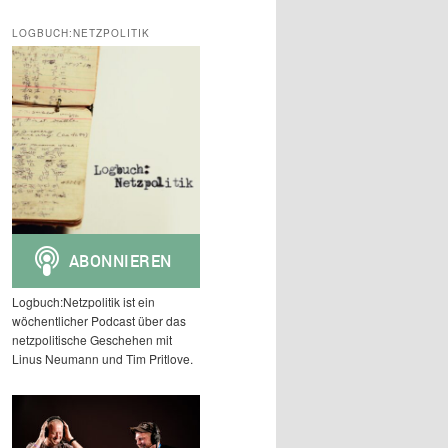
c
h
LOGBUCH:NETZPOLITIK
e
n
Logbuch:Netzpolitik ist ein
wöchentlicher Podcast über das
netzpolitische Geschehen mit
Linus Neumann und Tim Pritlove.