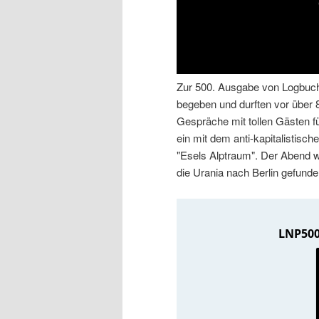
n
r
I
e
n
n
Zur 500. Ausgabe von Logbuch:
begeben und durften vor über 
h
I
Gespräche mit tollen Gästen f
ein mit dem anti-kapitalistisch
a
n
"Esels Alptraum". Der Abend w
die Urania nach Berlin gefund
l
h
t
a
s
l
p
t