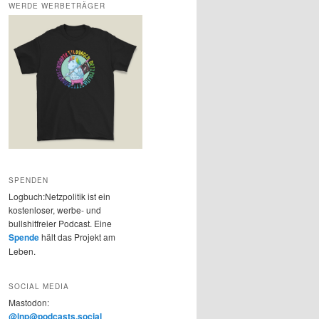
WERDE WERBETRÄGER
SPENDEN
Logbuch:Netzpolitik ist ein
kostenloser, werbe- und
bullshitfreier Podcast. Eine
Spende
hält das Projekt am
Leben.
SOCIAL MEDIA
Mastodon:
@lnp@podcasts.social