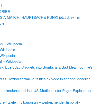
1
RIBE 11
IT‘S A MATCH! HAUPTSACHE PUNK! jetzt direkt im
ufen!
ah – Wikipedia
 Wikipedia
Wikipedia
uf – Wikipedia
ing Everyday Gadgets into Bombs is a Bad Idea « bunnie's
d as Hezbollah walkie-talkies explode in second, deadlier
Geheimdienst soll laut US-Medien hinter Pager-Explosionen
 greift Ziele in Libanon an – weitreichende Hisbollah-