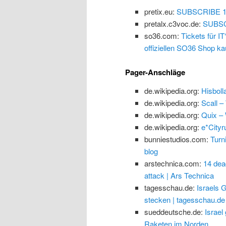
pretix.eu:
SUBSCRIBE 1
pretalx.c3voc.de:
SUBSC
so36.com:
Tickets für 
offiziellen SO36 Shop ka
Pager-Anschläge
de.wikipedia.org:
Hisboll
de.wikipedia.org:
Scall –
de.wikipedia.org:
Quix – 
de.wikipedia.org:
e*Cityr
bunniestudios.com:
Turn
blog
arstechnica.com:
14 dea
attack | Ars Technica
tagesschau.de:
Israels 
stecken | tagesschau.de
sueddeutsche.de:
Israel
Raketen im Norden