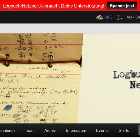
Logbuch:Netzpolitik braucht Deine Unterstützung!
Spende jetzt
CRE
Freak S
nus Neumann und Tim Pritlove
olitik
onnieren
Team
Archiv
Impressum
Events
Shirts