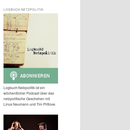
c
h
LOGBUCH:NETZPOLITIK
e
n
Logbuch:Netzpolitik ist ein
wöchentlicher Podcast über das
netzpolitische Geschehen mit
Linus Neumann und Tim Pritlove.