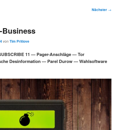
Nächster
→
-Business
24
von
Tim Pritlove
SUBSCRIBE 11 — Pager-Anschläge — Tor
che Desinformation — Parel Durow — Wahlsoftware