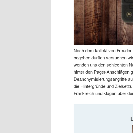
n
r
I
e
n
n
h
I
Nach dem kollektiven Freudenta
begehen durften versuchen w
a
n
wenden uns den schlechten Nac
hinter den Pager-Anschlägen g
l
h
Deanonymisierungsangriffe au
die Hintergründe und Zielsetz
t
a
Frankreich und klagen über de
s
l
p
t