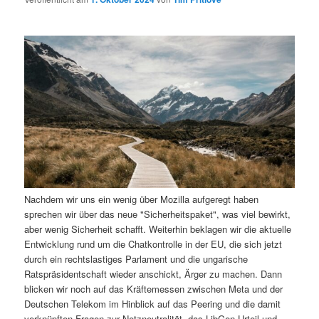
i
s
m
u
n
n
g
a
ä
n
e
v
n
i
r
d
g
a
e
ä
t
i
n
r
o
n
I
e
Nachdem wir uns ein wenig über Mozilla aufgeregt haben
n
n
sprechen wir über das neue "Sicherheitspaket", was viel bewirkt,
aber wenig Sicherheit schafft. Weiterhin beklagen wir die aktuelle
h
I
Entwicklung rund um die Chatkontrolle in der EU, die sich jetzt
durch ein rechtslastiges Parlament und die ungarische
a
n
Ratspräsidentschaft wieder anschickt, Ärger zu machen. Dann
blicken wir noch auf das Kräftemessen zwischen Meta und der
l
h
Deutschen Telekom im Hinblick auf das Peering und die damit
verknüpften Fragen zur Netzneutralität, das LibGen-Urteil und