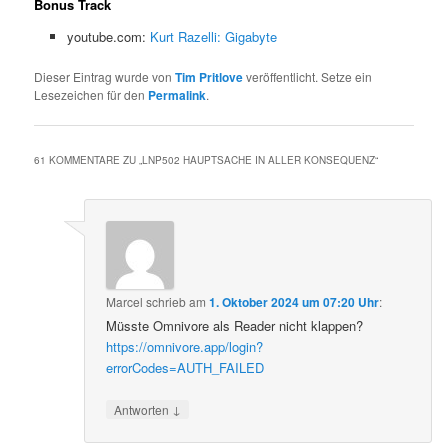
Bonus Track
youtube.com:
Kurt Razelli: Gigabyte
Dieser Eintrag wurde von
Tim Pritlove
veröffentlicht. Setze ein
Lesezeichen für den
Permalink
.
61 KOMMENTARE ZU „
LNP502 HAUPTSACHE IN ALLER KONSEQUENZ
“
Marcel
schrieb
am
1. Oktober 2024 um 07:20 Uhr
:
Müsste Omnivore als Reader nicht klappen?
https://omnivore.app/login?
errorCodes=AUTH_FAILED
↓
Antworten