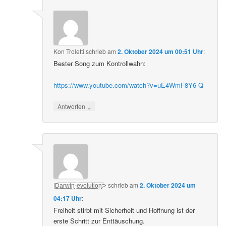
Kon Troletti
schrieb
am
2. Oktober 2024 um 00:51 Uhr
:
Bester Song zum Kontrollwahn:
https://www.youtube.com/watch?v=uE4WmF8Y6-Q
↓
Antworten
|D̲̅a̲̅r̲̅w̲̅i̲̅ɳ̲̅-e̲̅v̲̅o̲̅l̲̅u̲̅t̲̅i̲̅o̲̅ɳ̲̅ᕗ
schrieb
am
2. Oktober 2024 um
04:17 Uhr
:
Freiheit stirbt mit Sicherheit und Hoffnung ist der
erste Schritt zur Enttäuschung.