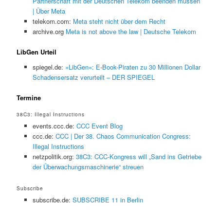
Partnerschaft mit der Deutschen Telekom beenden müssen
| Über Meta
telekom.com:
Meta steht nicht über dem Recht
archive.org
Meta is not above the law | Deutsche Telekom
LibGen Urteil
spiegel.de:
»LibGen«: E-Book-Piraten zu 30 Millionen Dollar
Schadensersatz verurteilt – DER SPIEGEL
Termine
38C3: Illegal Instructions
events.ccc.de:
CCC Event Blog
ccc.de:
CCC | Der 38. Chaos Communication Congress:
Illegal Instructions
netzpolitik.org:
38C3: CCC-Kongress will „Sand ins Getriebe
der Überwachungsmaschinerie“ streuen
Subscribe
subscribe.de:
SUBSCRIBE 11 in Berlin