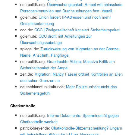
netzpolitik.org:
Überwachungspaket: Ampel will anlasslose
Personenkontrollen und Durchsuchungen fast überall
golem.de:
Union fordert IP-Adressen und noch mehr
Gesichtserkennung
ccc.de:
CCC | Zivilgesellschaft kritisiert Sicherheitspaket
golem.de:
CCC droht mit Anleitungen zur
Überwachungssabotage
spiegel.de:
Zurückweisung von Migranten an der Grenze:
Name, Anschrift, Fangfrage
netzpolitik.org:
Grundrechte-Abbau: Massive Kritik am
Sicherheitspaket der Ampel
zeit.de:
Migration: Nancy Faeser ordnet Kontrollen an allen
deutschen Grenzen an
deutschlandfunkkultur.de:
Mehr Polizei erhöht nicht das
Sicherheitsgefühl
Chatkontrolle
netzpolitik.org:
Interne Dokumente: Sperrminorität gegen
Chatkontrolle wackelt
patrick-breyer.de:
Chatkontrolle-Blitzentscheidung? Ungarn
will beispiellose Pläne der EU zur Messenger-