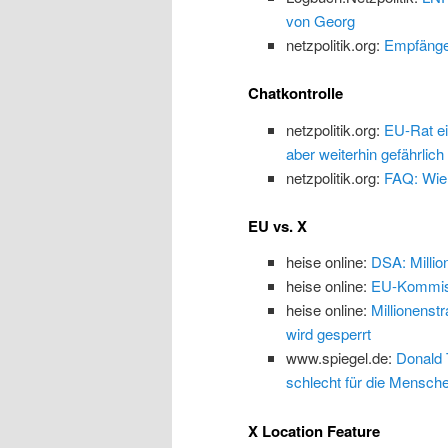
von Georg
netzpolitik.org:
Empfänge
Chatkontrolle
netzpolitik.org:
EU-Rat ei
aber weiterhin gefährlich
netzpolitik.org:
FAQ: Wie 
EU vs. X
heise online:
DSA: Millio
heise online:
EU-Kommissi
heise online:
Millionenst
wird gesperrt
www.spiegel.de:
Donald 
schlecht für die Mensch
X Location Feature