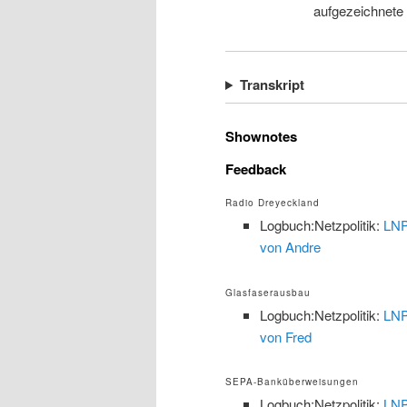
aufgezeichnete
Transkript
Shownotes
Feedback
Radio Dreyeckland
Logbuch:Netzpolitik:
LNP
von Andre
Glasfaserausbau
Logbuch:Netzpolitik:
LNP
von Fred
SEPA-Banküberweisungen
Logbuch:Netzpolitik:
LNP