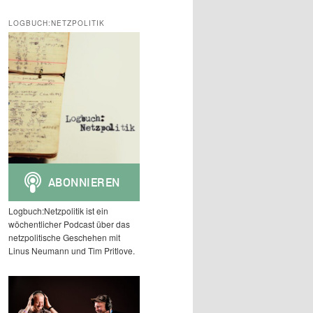
c
h
LOGBUCH:NETZPOLITIK
e
n
Logbuch:Netzpolitik ist ein
wöchentlicher Podcast über das
netzpolitische Geschehen mit
Linus Neumann und Tim Pritlove.