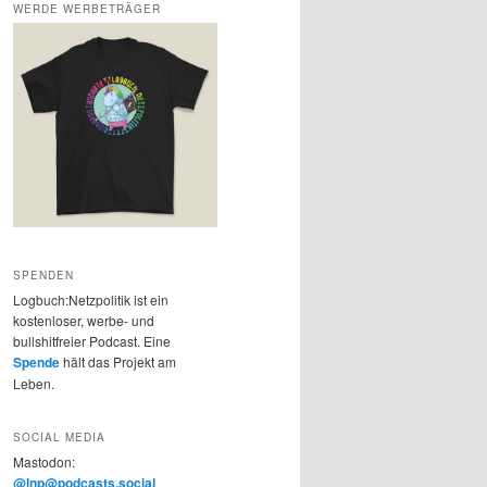
WERDE WERBETRÄGER
SPENDEN
Logbuch:Netzpolitik ist ein
kostenloser, werbe- und
bullshitfreier Podcast. Eine
Spende
hält das Projekt am
Leben.
SOCIAL MEDIA
Mastodon:
@lnp@podcasts.social