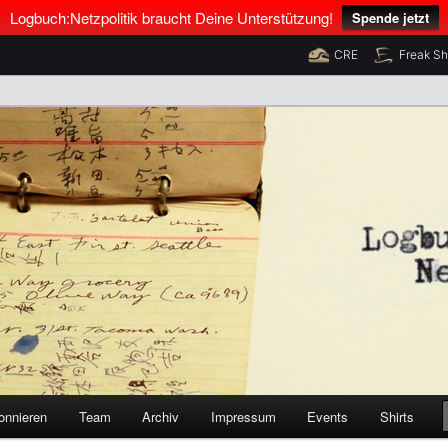
Logbuch:Netzpolitik braucht Deine Unterstützung!
Spende jetzt
CRE
Freak S
nus Neumann und Tim Pritlove
olitik
onnieren
Team
Archiv
Impressum
Events
Shirts