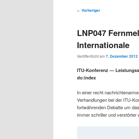
s
u
u
u
p
p
B
←
Vorheriger
r
t
e
m
m
i
m
i
LNP047 Fernmel
n
e
t
p
s
g
n
r
Internationale
e
ü
a
r
e
n
g
Veröffentlicht am
7. Dezember 2012
s
i
k
n
ITU-Konferenz — Leistungssc
a
do:index
m
u
v
i
In einer recht nachrichtenarme
ä
n
g
Verhandlungen bei der ITU-Ko
a
fortwährenden Debatte um das
r
d
t
immer schriller und verstörter
i
e
ä
o
n