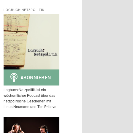
c
h
LOGBUCH:NETZPOLITIK
e
n
Logbuch:Netzpolitik ist ein
wöchentlicher Podcast über das
netzpolitische Geschehen mit
Linus Neumann und Tim Pritlove.