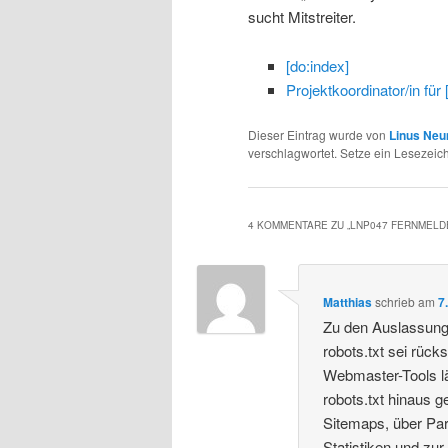
sucht Mitstreiter.
[do:index]
Projektkoordinator/in für
Dieser Eintrag wurde von
Linus Ne
verschlagwortet. Setze ein Lesezeic
4 KOMMENTARE ZU „
LNP047 FERNMELD
Matthias
schrieb
am
7
Zu den Auslassung
robots.txt sei rück
Webmaster-Tools lä
robots.txt hinaus 
Sitemaps, über Par
Statistiken und zu