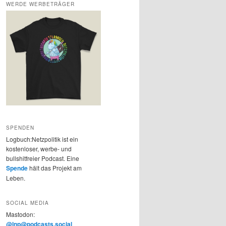
WERDE WERBETRÄGER
SPENDEN
Logbuch:Netzpolitik ist ein
kostenloser, werbe- und
bullshitfreier Podcast. Eine
Spende
hält das Projekt am
Leben.
SOCIAL MEDIA
Mastodon:
@lnp@podcasts.social