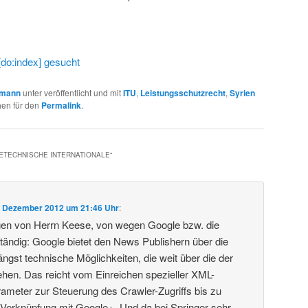
 [do:index] gesucht
umann
unter veröffentlicht und mit
ITU
,
Leistungsschutzrecht
,
Syrien
hen für den
Permalink
.
ETECHNISCHE INTERNATIONALE
“
. Dezember 2012 um 21:46 Uhr
:
en von Herrn Keese, von wegen Google bzw. die
ständig: Google bietet den News Publishern über die
ngst technische Möglichkeiten, die weit über die der
gehen. Das reicht vom Einreichen spezieller XML-
ameter zur Steuerung des Crawler-Zugriffs bis zu
r Verknüpfung mit Google+. Und da bei Springer sehr