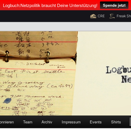
Logbuch:Netzpolitik braucht Deine Unterstützung!
Spende jetzt
CRE
Freak S
nus Neumann und Tim Pritlove
olitik
onnieren
Team
Archiv
Impressum
Events
Shirts