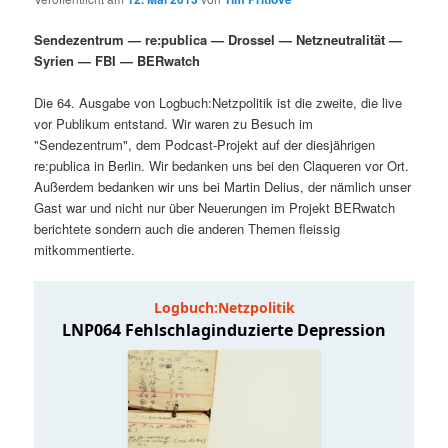
i
s
m
u
n
n
Sendezentrum — re:publica — Drossel — Netzneutralität —
g
a
Syrien — FBI — BERwatch
ä
n
e
v
n
i
Die 64. Ausgabe von Logbuch:Netzpolitik ist die zweite, die live
r
d
g
vor Publikum entstand. Wir waren zu Besuch im
a
"Sendezentrum", dem Podcast-Projekt auf der diesjährigen
e
ä
t
re:publica in Berlin. Wir bedanken uns bei den Claqueren vor Ort.
i
Außerdem bedanken wir uns bei Martin Delius, der nämlich unser
n
r
o
Gast war und nicht nur über Neuerungen im Projekt BERwatch
n
berichtete sondern auch die anderen Themen fleissig
I
e
mitkommentierte.
n
n
h
I
a
n
l
h