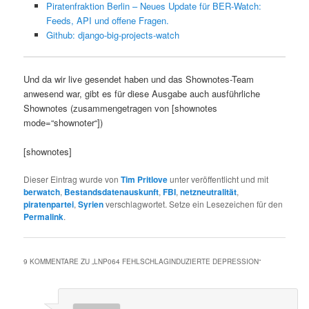
Piratenfraktion Berlin – Neues Update für BER-Watch:
Feeds, API und offene Fragen.
Github: django-big-projects-watch
Und da wir live gesendet haben und das Shownotes-Team
anwesend war, gibt es für diese Ausgabe auch ausführliche
Shownotes (zusammengetragen von [shownotes
mode=“shownoter“])
[shownotes]
Dieser Eintrag wurde von
Tim Pritlove
unter veröffentlicht und mit
berwatch
,
Bestandsdatenauskunft
,
FBI
,
netzneutralität
,
piratenpartei
,
Syrien
verschlagwortet. Setze ein Lesezeichen für den
Permalink
.
9 KOMMENTARE ZU „
LNP064 FEHLSCHLAGINDUZIERTE DEPRESSION
“