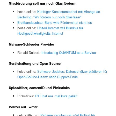
Glasförderung soll nur noch Glas fördern
heise online:
Künftiger Kanzleramtschef mit Absage an
Vectoring: “Wir fördern nur noch Glasfaser”
Breitbandausbau: Bund wird Fördermittel nicht los
heise online:
United Internet will Bündnis für
Hochgeschwindigkeits-Internet
Malware-Schleuder Provider
Ronald Deibert:
Introducing QUANTUM-as-a-Service
Gerätehaftung und Open Source
heise online:
Software-Updates: Datenschützer plädieren für
Open-Source-Lizenz nach Support-Ende
Uploadfilter, contentID und Pinkstinks
Pinkstinks:
RTL hat uns mal kurz gekillt
Polizei auf Twitter
netzpolitik.org:
Parlamentsgutachten rügt Polizei für