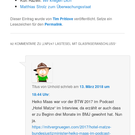
Kurt Razelli:
Wir kriegen Dich
Matthias Strolz zum Überwachungsstaat
Dieser Eintrag wurde von
Tim Pritlove
veröffentlicht. Setze ein
Lesezeichen für den
Permalink
.
92 KOMMENTARE ZU „
LNP247 LASTESEL MIT GLASFASERANSCHLUSS
“
Titus von Unhold
schrieb
am
13. März 2018 um
18:44 Uhr
:
Heiko Maas war vor der BTW 2017 im Podcast
„Hotel Matze“ im Interview, da erzählt er auch dass
er zu Beginn drei Monate im BMJ gewohnt hat. Nun
ja.
https://mitvergnuegen.com/2017/hotel-matze-
bundesjustizminister-heiko-maas-im-podcast-