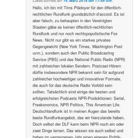
Lukas
schrieb
am
14. März 2018 um 11:59 Uhr
:
Hallo, ich bin mit Tims Plädoyer für den öffentlich-
rechtlichen Rundfunk grundsätzlich d’accord. Es ist
aber falsch, zu behaupten in den Vereinigten
Staaten gäbe es keinen öffentlich-rechtlichen
Rundfunk und nur noch rechtspopulistische Fox
News. Nicht nur gibt es ein starkes privates
Gegengewicht (New York Times, Washington Post
uvm.), sondern auch den Public Broadcasting
Service (PBS) und das National Public Radio (NPR)
mit zahlreichen lokalen Sendern. Postcast-Hörern
dürfte insbesondere NPR bekannt sein für aufgrund
zahlreicher hochwertiger und innovativer Formate,
die auch für das deutsche Radio Vorbild sein
sollten. Tatsächlich sind einige der besten und
erfolgreichsten Podcasts NPR-Produktionen: Serial,
Freakonomics, NPR Politics, This American Life.
Deutschlandfunk ist in meinen Augen das bereits
beste Rundfunkangebot, das wir hierzulande haben.
Doch selbst der DLF kann beim NPR noch ein oder
zwei Dinge lernen. Das wissen sie auch selbst und
haben im vergangenen Jahr einen eigenen Politik-