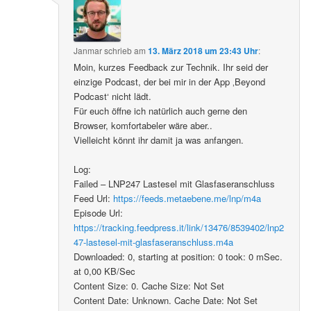
Janmar
schrieb
am
13. März 2018 um 23:43 Uhr
:
Moin, kurzes Feedback zur Technik. Ihr seid der
einzige Podcast, der bei mir in der App ‚Beyond
Podcast‘ nicht lädt.
Für euch öffne ich natürlich auch gerne den
Browser, komfortabeler wäre aber..
Vielleicht könnt ihr damit ja was anfangen.
Log:
Failed – LNP247 Lastesel mit Glasfaseranschluss
Feed Url:
https://feeds.metaebene.me/lnp/m4a
Episode Url:
https://tracking.feedpress.it/link/13476/8539402/lnp2
47-lastesel-mit-glasfaseranschluss.m4a
Downloaded: 0, starting at position: 0 took: 0 mSec.
at 0,00 KB/Sec
Content Size: 0. Cache Size: Not Set
Content Date: Unknown. Cache Date: Not Set