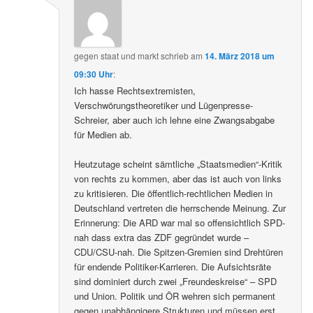
gegen staat und markt
schrieb
am
14. März 2018 um
09:30 Uhr
:
Ich hasse Rechtsextremisten,
Verschwörungstheoretiker und Lügenpresse-
Schreier, aber auch ich lehne eine Zwangsabgabe
für Medien ab.
Heutzutage scheint sämtliche „Staatsmedien“-Kritik
von rechts zu kommen, aber das ist auch von links
zu kritisieren. Die öffentlich-rechtlichen Medien in
Deutschland vertreten die herrschende Meinung. Zur
Erinnerung: Die ARD war mal so offensichtlich SPD-
nah dass extra das ZDF gegründet wurde –
CDU/CSU-nah. Die Spitzen-Gremien sind Drehtüren
für endende Politiker-Karrieren. Die Aufsichtsräte
sind dominiert durch zwei „Freundeskreise“ – SPD
und Union. Politik und ÖR wehren sich permanent
gegen unabhängigere Strukturen und müssen erst