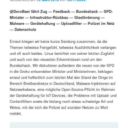
i
s
m
u
n
n
@DoroBaer fährt Zug — Feedback — Bundeshack — SPD-
g
a
Minister — Infrastruktur-Rückbau — Glasförderung —
ä
n
e
v
Malware — Gerätehaftung — Uploadfilter — Polizei im Netz
n
i
— Datenschutz
r
d
g
a
Erneut kriegen wir keine kurze Sendung zusammen, da die
e
ä
t
Themen teilweise Feingefühl, teilweise Ausführlichkeit verlangen
i
und oft auch beides. Linus berichtet von seiner letzten Zugfahrt
n
r
o
und auch von den neuesten Erkenntnissen rund um den
n
Bundeshack. Wir diskutieren außerdem die neuen von der SPD
I
e
in die Groko entsendeten Minister und Ministerinnen, beklagen
erneut und hoffentlich zum letzten Mal den Stand der Dinge im
Bereich Breitbandnetze in Deutschland, Malware-Injektionen auf
n
n
Netzwerkebene, eine mögliche Open-Source-Pflicht im Rahmen
der Gerätehaftung für IoT-Devices, die Probleme mit Upload- und
h
I
Contentfiltern sowie die bislang noch etwas schwierige Art und
Weise, mit der sich die Polizei auf sozialen Netzen zu Wort
a
n
meldet.
l
h