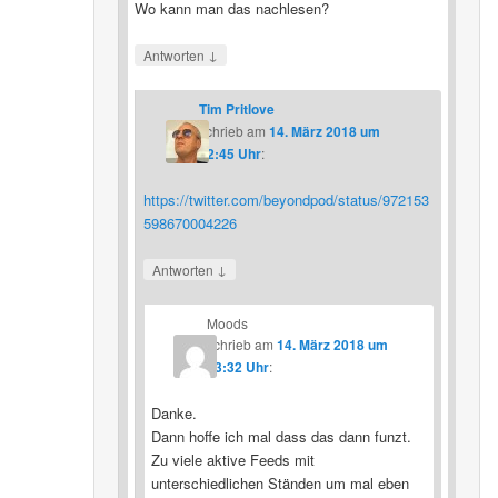
Wo kann man das nachlesen?
↓
Antworten
Tim Pritlove
schrieb
am
14. März 2018 um
12:45 Uhr
:
https://twitter.com/beyondpod/status/972153
598670004226
↓
Antworten
Moods
schrieb
am
14. März 2018 um
23:32 Uhr
:
Danke.
Dann hoffe ich mal dass das dann funzt.
Zu viele aktive Feeds mit
unterschiedlichen Ständen um mal eben