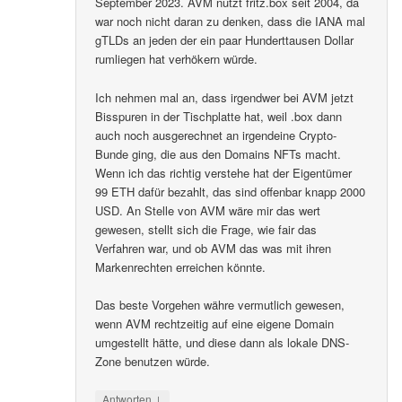
September 2023. AVM nutzt fritz.box seit 2004, da
war noch nicht daran zu denken, dass die IANA mal
gTLDs an jeden der ein paar Hunderttausen Dollar
rumliegen hat verhökern würde.
Ich nehmen mal an, dass irgendwer bei AVM jetzt
Bisspuren in der Tischplatte hat, weil .box dann
auch noch ausgerechnet an irgendeine Crypto-
Bunde ging, die aus den Domains NFTs macht.
Wenn ich das richtig verstehe hat der Eigentümer
99 ETH dafür bezahlt, das sind offenbar knapp 2000
USD. An Stelle von AVM wäre mir das wert
gewesen, stellt sich die Frage, wie fair das
Verfahren war, und ob AVM das was mit ihren
Markenrechten erreichen könnte.
Das beste Vorgehen währe vermutlich gewesen,
wenn AVM rechtzeitig auf eine eigene Domain
umgestellt hätte, und diese dann als lokale DNS-
Zone benutzen würde.
↓
Antworten