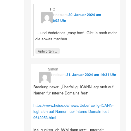
HC
schrieb
am
30. Januar 2024 um
00:02 Uhr
:
… und Vodafones „easy.box“. Gibt ja noch mehr
die sowas machen.
↓
Antworten
Simon
schrieb
am
31. Januar 2024 um 14:31 Uhr
:
Breaking news: „Überfällig: ICANN legt sich auf
Namen für interne Domains fest“
https://www.heise.de/news/Ueberfaellig-ICANN-
legt-sich-auf-Namen-fuer-interne-Domain-fest-
9612253.html
Mal gucken, ob AVM dann jetzt „.internal“