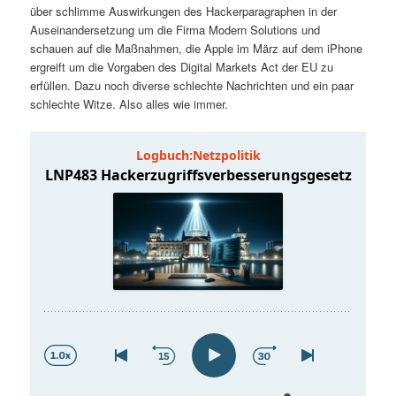
über schlimme Auswirkungen des Hackerparagraphen in der
t
a
Auseinandersetzung um die Firma Modern Solutions und
schauen auf die Maßnahmen, die Apple im März auf dem iPhone
s
l
ergreift um die Vorgaben des Digital Markets Act der EU zu
erfüllen. Dazu noch diverse schlechte Nachrichten und ein paar
p
t
schlechte Witze. Also alles wie immer.
r
s
i
p
n
r
g
i
e
n
n
g
e
n