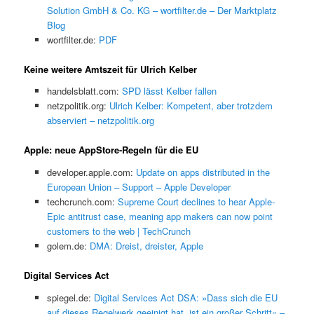
Solution GmbH & Co. KG – wortfilter.de – Der Marktplatz
Blog
wortfilter.de:
PDF
Keine weitere Amtszeit für Ulrich Kelber
handelsblatt.com:
SPD lässt Kelber fallen
netzpolitik.org:
Ulrich Kelber: Kompetent, aber trotzdem
abserviert – netzpolitik.org
Apple: neue AppStore-Regeln für die EU
developer.apple.com:
Update on apps distributed in the
European Union – Support – Apple Developer
techcrunch.com:
Supreme Court declines to hear Apple-
Epic antitrust case, meaning app makers can now point
customers to the web | TechCrunch
golem.de:
DMA: Dreist, dreister, Apple
Digital Services Act
spiegel.de:
Digital Services Act DSA: »Dass sich die EU
auf dieses Regelwerk geeinigt hat, ist ein großer Schritt« –