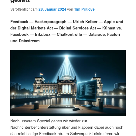
i
s
Veröffentlicht am
28. Januar 2024
von
Tim Pritlove
m
u
n
n
g
a
Feedback — Hackerparagraph — Ulrich Kelber — Apple und
ä
n
e
v
der Digital Markets Act — Digital Services Act — Künast vs.
n
i
Facebook — fritz.box — Chatkontrolle — Datarade, Factori
r
d
g
und Datastream
a
e
ä
t
i
n
r
o
n
I
e
n
n
h
I
a
n
Nach unserem Spezial gehen wir wieder zur
Nachrichtenberichterstattung über und klappern dabei auch noch
l
h
das reichhaltige Feedback ab. Im Schwerpunkt diskutieren wir