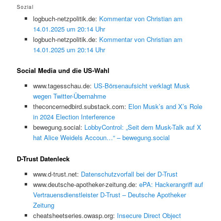
Sozial
logbuch-netzpolitik.de:
Kommentar von Christian am
14.01.2025 um 20:14 Uhr
logbuch-netzpolitik.de:
Kommentar von Christian am
14.01.2025 um 20:14 Uhr
Social Media und die US-Wahl
www.tagesschau.de:
US-Börsenaufsicht verklagt Musk
wegen Twitter-Übernahme
theconcernedbird.substack.com:
Elon Musk’s and X’s Role
in 2024 Election Interference
bewegung.social:
LobbyControl: „Seit dem Musk-Talk auf X
hat Alice Weidels Accoun…“ – bewegung.social
D-Trust Datenleck
www.d-trust.net:
Datenschutzvorfall bei der D-Trust
www.deutsche-apotheker-zeitung.de:
ePA: Hackerangriff auf
Vertrauensdienstleister D-Trust – Deutsche Apotheker
Zeitung
cheatsheetseries.owasp.org:
Insecure Direct Object