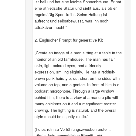
ist hell und hat eine leichte Sonnenbräune. Er hat
eine athletische Statur und sieht aus, als ob er
regelmäßig Sport treibt. Seine Haltung ist
aufrecht und selbstbewusst, was ihn noch
attraktiver macht.“
2. Englischer Prompt für generative KI:
„Create an image of a man sitting at a table in the
interior of an old farmhouse. The man has fair
skin, light colored eyes, and a friendly
expression, smiling slightly. He has a reddish-
brown punk hairstyle, cut short on the sides with
volume on top, and a goatee. In front of him is a
podcast microphone. Through a large window
behind him, there is a view of a manure pile with
many chickens on it and a magnificent rooster
crowing. The lighting is natural, and the overall
style should be slightly rustic.“
(Fotos rein zu Vorführungszwecken erstellt,
<5min, kein menschlicher Eingriff…^^)