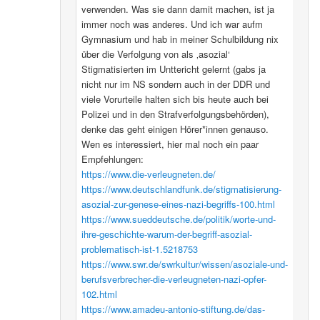
verwenden. Was sie dann damit machen, ist ja
immer noch was anderes. Und ich war aufm
Gymnasium und hab in meiner Schulbildung nix
über die Verfolgung von als ‚asozial‘
Stigmatisierten im Unttericht gelernt (gabs ja
nicht nur im NS sondern auch in der DDR und
viele Vorurteile halten sich bis heute auch bei
Polizei und in den Strafverfolgungsbehörden),
denke das geht einigen Hörer*innen genauso.
Wen es interessiert, hier mal noch ein paar
Empfehlungen:
https://www.die-verleugneten.de/
https://www.deutschlandfunk.de/stigmatisierung-
asozial-zur-genese-eines-nazi-begriffs-100.html
https://www.sueddeutsche.de/politik/worte-und-
ihre-geschichte-warum-der-begriff-asozial-
problematisch-ist-1.5218753
https://www.swr.de/swrkultur/wissen/asoziale-und-
berufsverbrecher-die-verleugneten-nazi-opfer-
102.html
https://www.amadeu-antonio-stiftung.de/das-