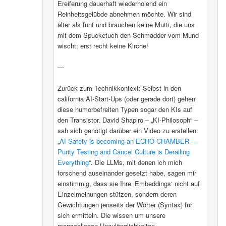
Ereiferung dauerhaft wiederholend ein
Reinheitsgelübde abnehmen möchte. Wir sind
älter als fünf und brauchen keine Mutti, die uns
mit dem Spucketuch den Schmadder vom Mund
wischt; erst recht keine Kirche!
—
Zurück zum Technikkontext: Selbst in den
california AI-Start-Ups (oder gerade dort) gehen
diese humorbefreiten Typen sogar den KIs auf
den Transistor. David Shapiro – „KI-Philosoph“ –
sah sich genötigt darüber ein Video zu erstellen:
„
AI Safety is becoming an ECHO CHAMBER ―
Purity Testing and Cancel Culture is Derailing
Everything
“. Die LLMs, mit denen ich mich
forschend auseinander gesetzt habe, sagen mir
einstimmig, dass sie Ihre ‚Embeddings‘ nicht auf
Einzelmeinungen stützen, sondern deren
Gewichtungen jenseits der Wörter (Syntax) für
sich ermitteln. Die wissen um unsere
menschlichen Unzulänglichkeiten.