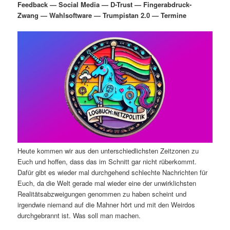
Feedback — Social Media — D-Trust — Fingerabdruck-
i
s
Zwang — Wahlsoftware — Trumpistan 2.0 — Termine
m
u
n
n
g
a
ä
n
e
v
n
i
r
d
g
a
e
ä
t
i
n
r
o
n
I
e
n
n
Heute kommen wir aus den unterschiedlichsten Zeitzonen zu
Euch und hoffen, dass das im Schnitt gar nicht rüberkommt.
h
I
Dafür gibt es wieder mal durchgehend schlechte Nachrichten für
Euch, da die Welt gerade mal wieder eine der unwirklichsten
Realitätsabzweigungen genommen zu haben scheint und
a
n
irgendwie niemand auf die Mahner hört und mit den Weirdos
durchgebrannt ist. Was soll man machen.
l
h