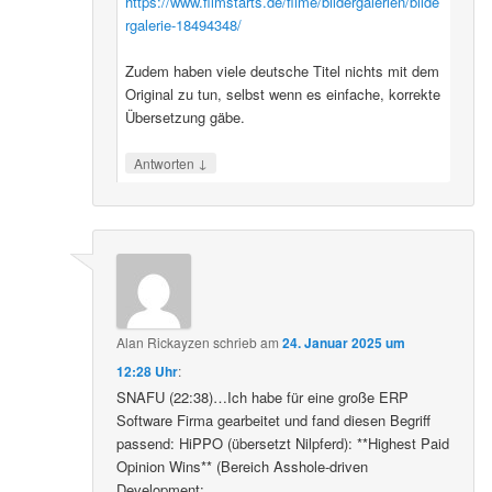
https://www.filmstarts.de/filme/bildergalerien/bilde
rgalerie-18494348/
Zudem haben viele deutsche Titel nichts mit dem
Original zu tun, selbst wenn es einfache, korrekte
Übersetzung gäbe.
↓
Antworten
Alan Rickayzen
schrieb
am
24. Januar 2025 um
12:28 Uhr
:
SNAFU (22:38)…Ich habe für eine große ERP
Software Firma gearbeitet und fand diesen Begriff
passend: HiPPO (übersetzt Nilpferd): **Highest Paid
Opinion Wins** (Bereich Asshole-driven
Development: