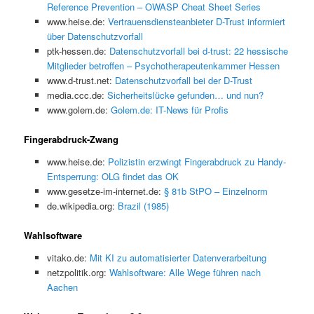
Reference Prevention – OWASP Cheat Sheet Series
www.heise.de:
Vertrauensdiensteanbieter D-Trust informiert
über Datenschutzvorfall
ptk-hessen.de:
Datenschutzvorfall bei d-trust: 22 hessische
Mitglieder betroffen – Psychotherapeutenkammer Hessen
www.d-trust.net:
Datenschutzvorfall bei der D-Trust
media.ccc.de:
Sicherheitslücke gefunden… und nun?
www.golem.de:
Golem.de: IT-News für Profis
Fingerabdruck-Zwang
www.heise.de:
Polizistin erzwingt Fingerabdruck zu Handy-
Entsperrung: OLG findet das OK
www.gesetze-im-internet.de:
§ 81b StPO – Einzelnorm
de.wikipedia.org:
Brazil (1985)
Wahlsoftware
vitako.de:
Mit KI zu automatisierter Datenverarbeitung
netzpolitik.org:
Wahlsoftware: Alle Wege führen nach
Aachen