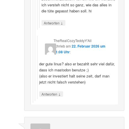
ich versteh nicht so ganz, wie das alles in
die tüte gepasst haben soll. hi
↓
Antworten
TheRealCozyTeddyY'All
schrieb
am
22. Februar 2026 um
21:08 Uhr
:
der gute linus? also er bezahlt sehr viel dafür,
dass ich mastodon benutze ;)
(also er investiert halt seine zeit, darf man
jetzt nicht falsch verstehen)
↓
Antworten