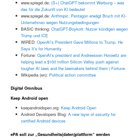
www.spiegel.de:
(S+) ChatGPT bekommt Werbung – was
das für die Zukunft von KI bedeutet
www.spiegel.de:
Anthropic: Pentagon erwägt Bruch mit KI-
Unternehmen wegen Nutzungsbedingungen
BASIC thinking:
ChatGPT-Boykott: Nutzer kündigen wegen
Trump und ICE
WIRED:
OpenAI’s President Gave Millions to Trump. He
Says It’s for Humanity
Fortune:
OpenAI’s president and Andreessen Horowitz are
helping lead a $100 million Silicon Valley push against
tougher AI laws and the lawmakers behind them | Fortune
Wikipedia (en):
Political action committee
Digital Omnibus
Keep Android open
keepandroidopen.org:
Keep Android Open
Android Developers Blog:
A new layer of security for
certified Android devices
ePA soll zur „Gesundheits(daten)plattform“ werden