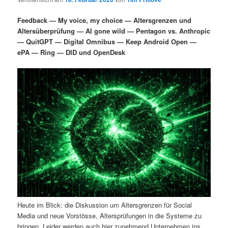
i
s
m
u
n
n
Feedback — My voice, my choice — Altersgrenzen und
g
a
Altersüberprüfung — AI gone wild — Pentagon vs. Anthropic
ä
n
e
v
— QuitGPT — Digital Omnibus — Keep Android Open —
n
i
ePA — Ring — DID und OpenDesk
r
d
g
a
e
ä
t
i
n
r
o
n
I
e
n
n
h
I
a
n
Heute im Blick: die Diskussion um Altersgrenzen für Social
l
h
Media und neue Vorstösse, Altersprüfungen in die Systeme zu
bringen. Leider werden auch hier zunehmend Unternehmen ins