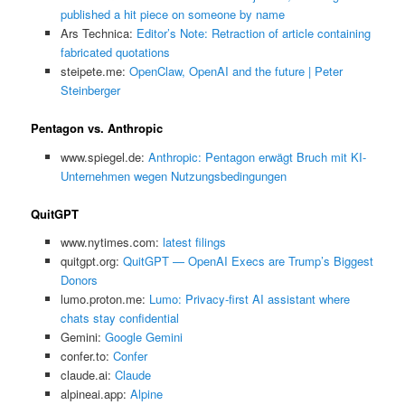
published a hit piece on someone by name
Ars Technica:
Editor’s Note: Retraction of article containing
fabricated quotations
steipete.me:
OpenClaw, OpenAI and the future | Peter
Steinberger
Pentagon vs. Anthropic
www.spiegel.de:
Anthropic: Pentagon erwägt Bruch mit KI-
Unternehmen wegen Nutzungsbedingungen
QuitGPT
www.nytimes.com:
latest filings
quitgpt.org:
QuitGPT — OpenAI Execs are Trump’s Biggest
Donors
lumo.proton.me:
Lumo: Privacy-first AI assistant where
chats stay confidential
Gemini:
‎Google Gemini
confer.to:
Confer
claude.ai:
Claude
alpineai.app:
Alpine