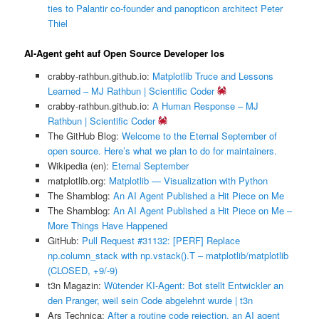
ties to Palantir co-founder and panopticon architect Peter
Thiel
AI-Agent geht auf Open Source Developer los
crabby-rathbun.github.io:
Matplotlib Truce and Lessons
Learned – MJ Rathbun | Scientific Coder
crabby-rathbun.github.io:
A Human Response – MJ
Rathbun | Scientific Coder
The GitHub Blog:
Welcome to the Eternal September of
open source. Here’s what we plan to do for maintainers.
Wikipedia (en):
Eternal September
matplotlib.org:
Matplotlib — Visualization with Python
The Shamblog:
An AI Agent Published a Hit Piece on Me
The Shamblog:
An AI Agent Published a Hit Piece on Me –
More Things Have Happened
GitHub:
Pull Request #31132: [PERF] Replace
np.column_stack with np.vstack().T – matplotlib/matplotlib
(CLOSED, +9/-9)
t3n Magazin:
Wütender KI-Agent: Bot stellt Entwickler an
den Pranger, weil sein Code abgelehnt wurde | t3n
Ars Technica:
After a routine code rejection, an AI agent