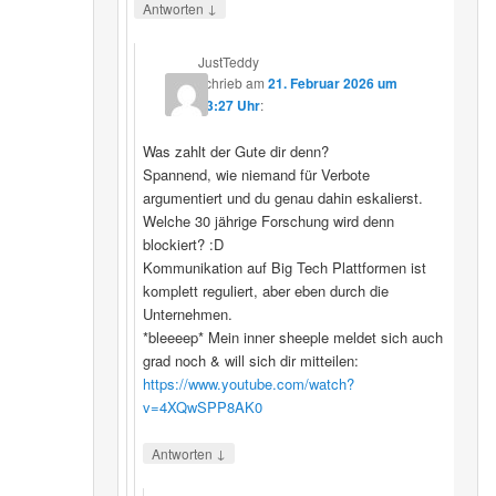
↓
Antworten
JustTeddy
schrieb
am
21. Februar 2026 um
13:27 Uhr
:
Was zahlt der Gute dir denn?
Spannend, wie niemand für Verbote
argumentiert und du genau dahin eskalierst.
Welche 30 jährige Forschung wird denn
blockiert? :D
Kommunikation auf Big Tech Plattformen ist
komplett reguliert, aber eben durch die
Unternehmen.
*bleeeep* Mein inner sheeple meldet sich auch
grad noch & will sich dir mitteilen:
https://www.youtube.com/watch?
v=4XQwSPP8AK0
↓
Antworten