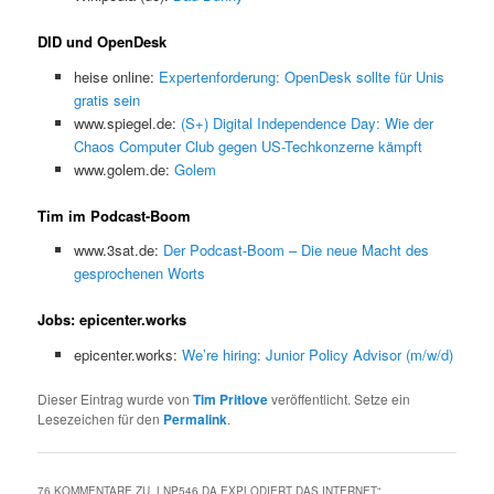
DID und OpenDesk
heise online:
Expertenforderung: OpenDesk sollte für Unis
gratis sein
www.spiegel.de:
(S+) Digital Independence Day: Wie der
Chaos Computer Club gegen US-Techkonzerne kämpft
www.golem.de:
Golem
Tim im Podcast-Boom
www.3sat.de:
Der Podcast-Boom – Die neue Macht des
gesprochenen Worts
Jobs: epicenter.works
epicenter.works:
We’re hiring: Junior Policy Advisor (m/w/d)
Dieser Eintrag wurde von
Tim Pritlove
veröffentlicht. Setze ein
Lesezeichen für den
Permalink
.
76 KOMMENTARE ZU „
LNP546 DA EXPLODIERT DAS INTERNET
“