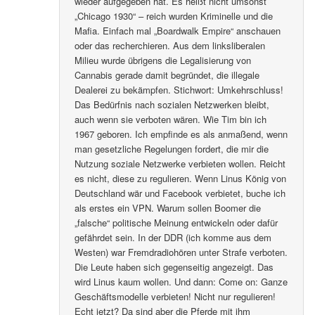
wieder aufgegeben hat. Es heißt nicht umsonst
„Chicago 1930“ – reich wurden Kriminelle und die
Mafia. Einfach mal „Boardwalk Empire“ anschauen
oder das recherchieren. Aus dem linksliberalen
Milieu wurde übrigens die Legalisierung von
Cannabis gerade damit begründet, die illegale
Dealerei zu bekämpfen. Stichwort: Umkehrschluss!
Das Bedürfnis nach sozialen Netzwerken bleibt,
auch wenn sie verboten wären. Wie Tim bin ich
1967 geboren. Ich empfinde es als anmaßend, wenn
man gesetzliche Regelungen fordert, die mir die
Nutzung soziale Netzwerke verbieten wollen. Reicht
es nicht, diese zu regulieren. Wenn Linus König von
Deutschland wär und Facebook verbietet, buche ich
als erstes ein VPN. Warum sollen Boomer die
„falsche“ politische Meinung entwickeln oder dafür
gefährdet sein. In der DDR (ich komme aus dem
Westen) war Fremdradiohören unter Strafe verboten.
Die Leute haben sich gegenseitig angezeigt. Das
wird Linus kaum wollen. Und dann: Come on: Ganze
Geschäftsmodelle verbieten! Nicht nur regulieren!
Echt jetzt? Da sind aber die Pferde mit ihm