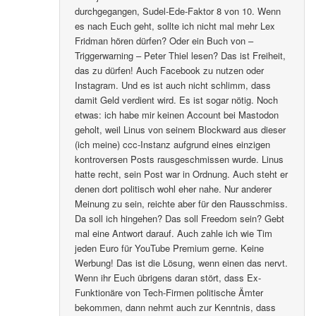
durchgegangen, Sudel-Ede-Faktor 8 von 10. Wenn
es nach Euch geht, sollte ich nicht mal mehr Lex
Fridman hören dürfen? Oder ein Buch von –
Triggerwarning – Peter Thiel lesen? Das ist Freiheit,
das zu dürfen! Auch Facebook zu nutzen oder
Instagram. Und es ist auch nicht schlimm, dass
damit Geld verdient wird. Es ist sogar nötig. Noch
etwas: ich habe mir keinen Account bei Mastodon
geholt, weil Linus von seinem Blockward aus dieser
(ich meine) ccc-Instanz aufgrund eines einzigen
kontroversen Posts rausgeschmissen wurde. Linus
hatte recht, sein Post war in Ordnung. Auch steht er
denen dort politisch wohl eher nahe. Nur anderer
Meinung zu sein, reichte aber für den Rausschmiss.
Da soll ich hingehen? Das soll Freedom sein? Gebt
mal eine Antwort darauf. Auch zahle ich wie Tim
jeden Euro für YouTube Premium gerne. Keine
Werbung! Das ist die Lösung, wenn einen das nervt.
Wenn ihr Euch übrigens daran stört, dass Ex-
Funktionäre von Tech-Firmen politische Ämter
bekommen, dann nehmt auch zur Kenntnis, dass