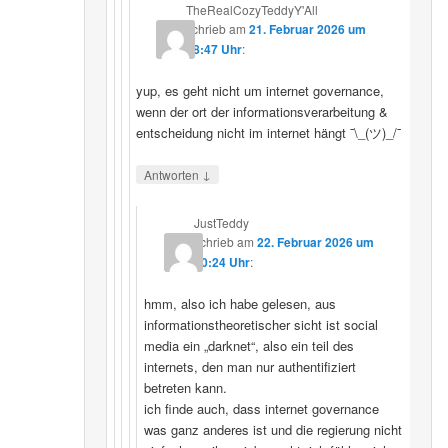
TheRealCozyTeddyY'All
schrieb
am
21. Februar 2026 um
18:47 Uhr
:
yup, es geht nicht um internet governance,
wenn der ort der informationsverarbeitung &
entscheidung nicht im internet hängt ¯\_(ツ)_/¯
↓
Antworten
JustTeddy
schrieb
am
22. Februar 2026 um
20:24 Uhr
:
hmm, also ich habe gelesen, aus
informationstheoretischer sicht ist social
media ein „darknet“, also ein teil des
internets, den man nur authentifiziert
betreten kann.
ich finde auch, dass internet governance
was ganz anderes ist und die regierung nicht