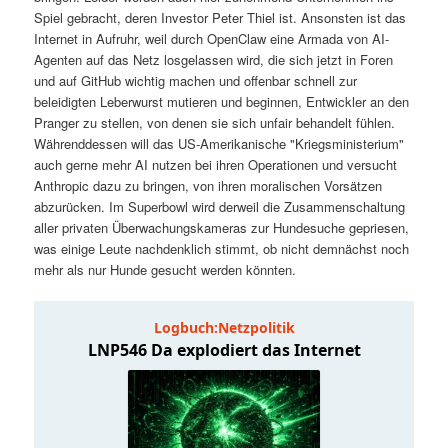
t
a
Spiel gebracht, deren Investor Peter Thiel ist. Ansonsten ist das
Internet in Aufruhr, weil durch OpenClaw eine Armada von AI-
s
l
Agenten auf das Netz losgelassen wird, die sich jetzt in Foren
und auf GitHub wichtig machen und offenbar schnell zur
p
t
beleidigten Leberwurst mutieren und beginnen, Entwickler an den
Pranger zu stellen, von denen sie sich unfair behandelt fühlen.
Währenddessen will das US-Amerikanische "Kriegsministerium"
r
s
auch gerne mehr AI nutzen bei ihren Operationen und versucht
Anthropic dazu zu bringen, von ihren moralischen Vorsätzen
i
p
abzurücken. Im Superbowl wird derweil die Zusammenschaltung
aller privaten Überwachungskameras zur Hundesuche gepriesen,
n
r
was einige Leute nachdenklich stimmt, ob nicht demnächst noch
mehr als nur Hunde gesucht werden könnten.
g
i
e
n
n
g
e
n