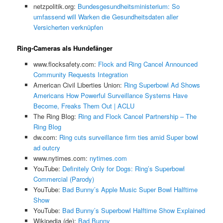
netzpolitik.org:
Bundesgesundheitsministerium: So
umfassend will Warken die Gesundheitsdaten aller
Versicherten verknüpfen
Ring-Cameras als Hundefänger
www.flocksafety.com:
Flock and Ring Cancel Announced
Community Requests Integration
American Civil Liberties Union:
Ring Superbowl Ad Shows
Americans How Powerful Surveillance Systems Have
Become, Freaks Them Out | ACLU
The Ring Blog:
Ring and Flock Cancel Partnership – The
Ring Blog
dw.com:
Ring cuts surveillance firm ties amid Super bowl
ad outcry
www.nytimes.com:
nytimes.com
YouTube:
Definitely Only for Dogs: Ring’s Superbowl
Commercial (Parody)
YouTube:
Bad Bunny’s Apple Music Super Bowl Halftime
Show
YouTube:
Bad Bunny’s Superbowl Halftime Show Explained
Wikipedia (de):
Bad Bunny