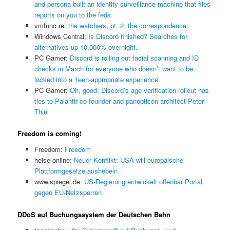
and persona built an identity surveillance machine that files
reports on you to the feds
vmfunc.re:
the watchers, pt. 2: the correspondence
Windows Central:
Is Discord finished? Searches for
alternatives up 10,000% overnight.
PC Gamer:
Discord is rolling out facial scanning and ID
checks in March for everyone who doesn’t want to be
locked into a ‘teen-appropriate experience’
PC Gamer:
Oh, good: Discord’s age verification rollout has
ties to Palantir co-founder and panopticon architect Peter
Thiel
Freedom is coming!
Freedom:
Freedom
heise online:
Neuer Konflikt: USA will europäische
Plattformgesetze aushebeln
www.spiegel.de:
US-Regierung entwickelt offenbar Portal
gegen EU-Netzsperren
DDoS auf Buchungssystem der Deutschen Bahn