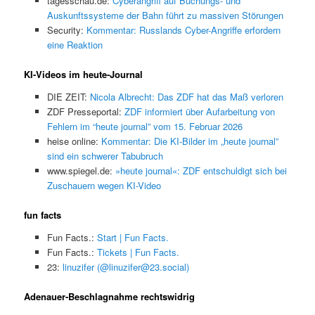
tagesschau.de:
Cyberangriff auf Buchungs- und
Auskunftssysteme der Bahn führt zu massiven Störungen
Security:
Kommentar: Russlands Cyber-Angriffe erfordern
eine Reaktion
KI-Videos im heute-Journal
DIE ZEIT:
Nicola Albrecht: Das ZDF hat das Maß verloren
ZDF Presseportal:
ZDF informiert über Aufarbeitung von
Fehlern im “heute journal” vom 15. Februar 2026
heise online:
Kommentar: Die KI-Bilder im „heute journal”
sind ein schwerer Tabubruch
www.spiegel.de:
»heute journal«: ZDF entschuldigt sich bei
Zuschauern wegen KI-Video
fun facts
Fun Facts.:
Start | Fun Facts.
Fun Facts.:
Tickets | Fun Facts.
23:
linuzifer (@linuzifer@23.social)
Adenauer-Beschlagnahme rechtswidrig