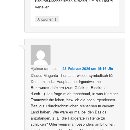
Backoff‑Mechanismen aktiviert, um die Last zu
verteilen.
↓
Antworten
Hjalmar
schrieb
am
28. Februar 2026 um 15:16 Uhr
:
Dieses Magenta-Thema ist wieder symbolisch für
Deutschland… Hauptsache, irgendwelche
Buzzwords abfeiern (zum Glück ist Blockchain
durch…). Ich frage mich manchmal, in was für einer
Traumwelt die leben, bzw. ob die noch irgendeinen
Bezug zu durchschnittlichen Menschen in diesem
Land haben. Wie wäre es mal bei den Basics
anzufangen, z. B. die Faxgeräte in Rente zu
schicken? Oder wenn man besonders ambitioniert