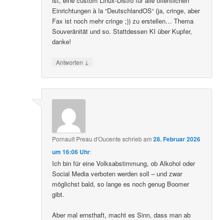
ist, eine custom Linux-Distro für alle öffentlichen
Einrichtungen à la “DeutschlandOS“ (ja, cringe, aber
Fax ist noch mehr cringe ;)) zu erstellen… Thema
Souveränität und so. Stattdessen KI über Kupfer,
danke!
↓
Antworten
Pornault Preau d'Oucente
schrieb
am
28. Februar 2026
um 16:06 Uhr
:
Ich bin für eine Volksabstimmung, ob Alkohol oder
Social Media verboten werden soll – und zwar
möglichst bald, so lange es noch genug Boomer
gibt.
Aber mal ernsthaft, macht es Sinn, dass man ab