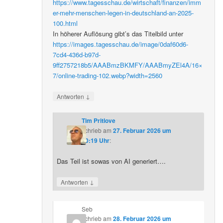
https://www.tagesschau.de/wirtschaft/finanzen/imm
er-mehr-menschen-legen-in-deutschland-an-2025-
100.html
In höherer Auflösung gibt’s das Titelbild unter
https://images.tagesschau.de/image/0daf60d6-
7cd4-436d-b97d-
9ff2757218b5/AAABmzBKMFY/AAABmyZEl4A/16×
7/online-trading-102.webp?width=2560
↓
Antworten
Tim Pritlove
schrieb
am
27. Februar 2026 um
20:19 Uhr
:
Das Teil ist sowas von AI generiert….
↓
Antworten
Seb
schrieb
am
28. Februar 2026 um