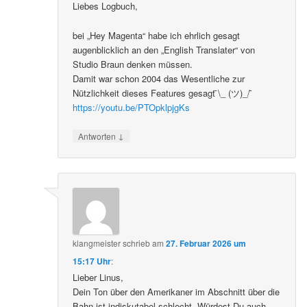
Liebes Logbuch,
bei „Hey Magenta“ habe ich ehrlich gesagt
augenblicklich an den „English Translater“ von
Studio Braun denken müssen.
Damit war schon 2004 das Wesentliche zur
Nützlichkeit dieses Features gesagt ̄\_ (ツ)_/ ̄
https://youtu.be/PTOpklpjgKs
↓
Antworten
klangmeister
schrieb
am
27. Februar 2026 um
15:17 Uhr
:
Lieber Linus,
Dein Ton über den Amerikaner im Abschnitt über die
Bahn ist indiskutabel schlecht. Würdest Du auch