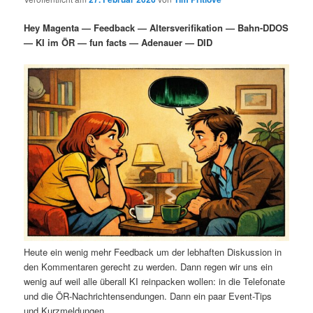
i
s
m
u
n
n
Hey Magenta — Feedback — Altersverifikation — Bahn-DDOS
g
a
— KI im ÖR — fun facts — Adenauer — DID
ä
n
e
v
n
i
r
d
g
a
e
ä
t
i
n
r
o
n
I
e
n
n
h
I
Heute ein wenig mehr Feedback um der lebhaften Diskussion in
a
n
den Kommentaren gerecht zu werden. Dann regen wir uns ein
wenig auf weil alle überall KI reinpacken wollen: in die Telefonate
l
h
und die ÖR-Nachrichtensendungen. Dann ein paar Event-Tips
und Kurzmeldungen.