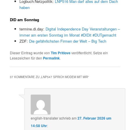
Logbuch:Netzpolitik:
LNP516 Man darf alles auf dem Dach
haben
DID am Sonntag
termine.di.day:
Digital Independence Day Veranstaltungen –
immer am ersten Sonntag im Monat #DIDit #DUTgemacht
ZDF:
Die gefährlichsten Firmen der Welt – Big Tech
Dieser Eintrag wurde von
Tim Pritlove
veröffentlicht. Setze ein
Lesezeichen für den
Permalink
.
37 KOMMENTARE ZU „
LNP547 SPRICH MODEM MIT MIR
“
english-translater
schrieb
am
27. Februar 2026 um
14:58 Uhr
: