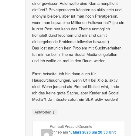
einer gewissen Reichweite eine Klarnamenpflicht
einführt? Privatpersonen könnten so aktiv sein und
anonym bleiben, aber ist man noch Privatperson,
wenn man bspw. eine Millionen Follower hat? (so ein
kurzer Post hier kann das Thema unmöglich
komplett durchleuchten und mir sind damit
einhergehende Probleme teilweise bewusst)
Das löst natürlich kein Problem mit Suchtverhalten.
Ist mir nur beim Thema Social Media eingefallen
und ich wollte es mal in den Raum werfen.
Ernst beiseite, ich bin dann auch für
Hausdurchsuchungen, wenn U14 bei X o.ä. aktiv
sind. Wenn jemand als Pimmel tituliert wird, finde
ich das keine grote Sache, aber Kinder auf Social
Media?! Da müsste sofort ein SEK aktiv werden!
↓
Antworten
Pornault Preau d'Oucente
schrieb
am
1. März 2026 um 20:33 Uhr
: