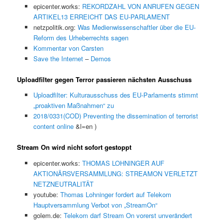
epicenter.works:
REKORDZAHL VON ANRUFEN GEGEN
ARTIKEL13 ERREICHT DAS EU-PARLAMENT
netzpolitik.org:
Was Medienwissenschaftler über die EU-
Reform des Urheberrechts sagen
Kommentar von Carsten
Save the Internet
–
Demos
Uploadfilter gegen Terror passieren nächsten Ausschuss
Uploadfilter: Kulturausschuss des EU-Parlaments stimmt
„proaktiven Maßnahmen“ zu
2018/0331(COD) Preventing the dissemination of terrorist
content online
&l=en )
Stream On wird nicht sofort gestoppt
epicenter.works:
THOMAS LOHNINGER AUF
AKTIONÄRSVERSAMMLUNG: STREAMON VERLETZT
NETZNEUTRALITÄT
youtube:
Thomas Lohninger fordert auf Telekom
Hauptversammlung Verbot von „StreamOn“
golem.de:
Telekom darf Stream On vorerst unverändert