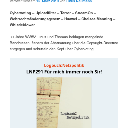
Veröffentlicht am
15. März 2019
von
Linus Neumann
i
p
m
u
n
r
Cybervoting – Uploadfilter – Terror – StreamOn –
g
i
Wehrrechtsänderungsgesetz – Huawei – Chelsea Manning –
ä
n
e
n
Whistleblower
n
g
r
d
e
30 Jahre WWW: Linus und Thomas beklagen mangelnde
n
Bandbreiten, fiebern der Abstimmung über die Copyright-Directive
e
ä
entgegen und schütteln den Kopf über Cybervoting.
n
r
I
e
n
n
h
I
a
n
l
h