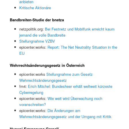
anbieten
Kritische Aktionäre
Bandbreiten-Studie der bnetza
netzpolitik.org:
Bei Festnetz und Mobilfunk erreicht kaum
jemand die volle Bandbreite
Stellungnahme VZBV
epicenter.works:
Report: The Net Neutrality Situation in the
EU
Wehrrechtsänderungsgesetz in Österreich
epicenter.works
Stellungnahme zum Gesetz
Wehrrechtsänderungsgesetz
fm4:
Erich Möchel: Bundesheer erhält weltweit kürzeste
Cyberregelung
epicenter.works:
Wie weit wird Überwachung noch
voranschreiten?
epicenter.works:
Die Änderungen am
Wehrrechtsänderungsgesetz und der Umgang mit Kritik
Huawei-Erpressung Grenell