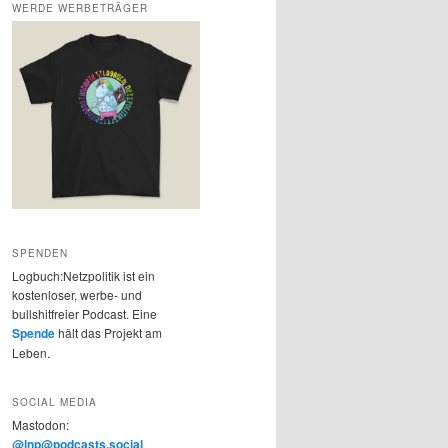
WERDE WERBETRÄGER
SPENDEN
Logbuch:Netzpolitik ist ein
kostenloser, werbe- und
bullshitfreier Podcast. Eine
Spende
hält das Projekt am
Leben.
SOCIAL MEDIA
Mastodon:
@lnp@podcasts.social