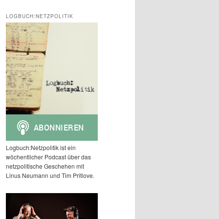
c
h
LOGBUCH:NETZPOLITIK
e
n
Logbuch:Netzpolitik ist ein
wöchentlicher Podcast über das
netzpolitische Geschehen mit
Linus Neumann und Tim Pritlove.