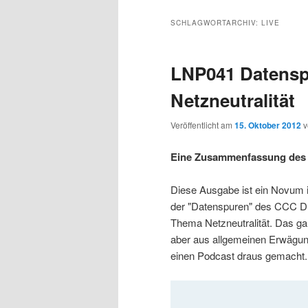
s
l
u
u
u
p
t
p
SCHLAGWORTARCHIV:
LIVE
r
s
t
m
m
i
p
m
LNP041 Datensp
n
r
e
p
s
g
i
n
Netzneutralität
e
n
ü
r
e
n
g
Veröffentlicht am
15. Oktober 2012
e
i
k
n
Eine Zusammenfassung des 
m
u
Diese Ausgabe ist ein Novum 
der "Datenspuren" des CCC D
ä
n
Thema Netzneutralität. Das ga
aber aus allgemeinen Erwägung
r
d
einen Podcast draus gemacht.
e
ä