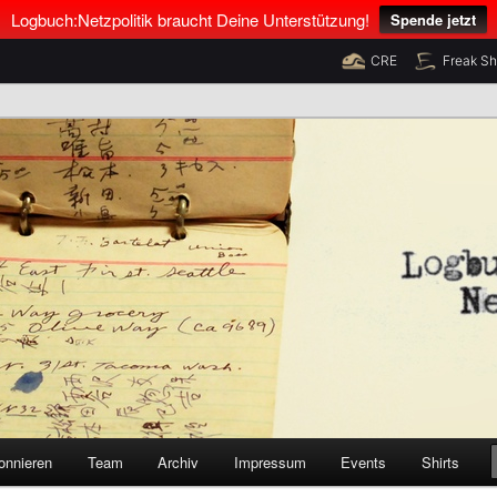
Logbuch:Netzpolitik braucht Deine Unterstützung!
Spende jetzt
CRE
Freak S
nus Neumann und Tim Pritlove
olitik
onnieren
Team
Archiv
Impressum
Events
Shirts