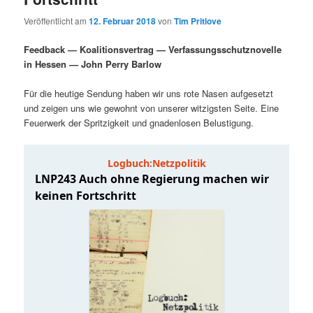
i
s
Veröffentlicht am
12. Februar 2018
von
Tim Pritlove
m
u
n
n
g
a
Feedback — Koalitionsvertrag — Verfassungsschutznovelle
ä
n
e
v
in Hessen — John Perry Barlow
n
i
r
d
g
Für die heutige Sendung haben wir uns rote Nasen aufgesetzt
a
und zeigen uns wie gewohnt von unserer witzigsten Seite. Eine
e
ä
t
Feuerwerk der Spritzigkeit und gnadenlosen Belustigung.
i
n
r
o
n
I
e
n
n
h
I
a
n
l
h