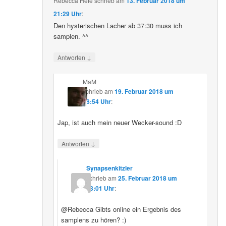
Rebecca Hefe
schrieb
am
13. Februar 2018 um
21:29 Uhr
:
Den hysterischen Lacher ab 37:30 muss ich
samplen. ^^
↓
Antworten
MaM
schrieb
am
19. Februar 2018 um
18:54 Uhr
:
Jap, ist auch mein neuer Wecker-sound :D
↓
Antworten
Synapsenkitzler
schrieb
am
25. Februar 2018 um
03:01 Uhr
:
@Rebecca Gibts online ein Ergebnis des
samplens zu hören? :)