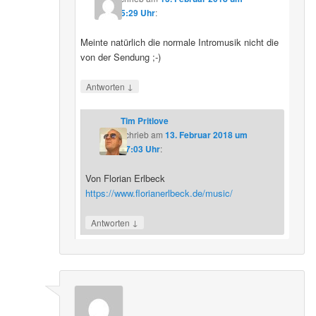
15:29 Uhr
:
Meinte natürlich die normale Intromusik nicht die
von der Sendung ;-)
↓
Antworten
Tim Pritlove
schrieb
am
13. Februar 2018 um
17:03 Uhr
:
Von Florian Erlbeck
https://www.florianerlbeck.de/music/
↓
Antworten