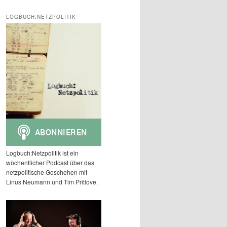
c
h
LOGBUCH:NETZPOLITIK
e
n
Logbuch:Netzpolitik ist ein
wöchentlicher Podcast über das
netzpolitische Geschehen mit
Linus Neumann und Tim Pritlove.