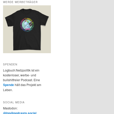
WERDE WERBETRÄGER
SPENDEN
Logbuch:Netzpolitik ist ein
kostenloser, werbe- und
bullshitfreier Podcast. Eine
Spende
hält das Projekt am
Leben.
SOCIAL MEDIA
Mastodon:
@lnp@podcasts.social