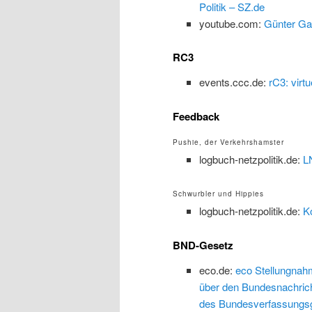
Politik – SZ.de
youtube.com:
Günter Ga
RC3
events.ccc.de:
rC3: virt
Feedback
Pushie, der Verkehrshamster
logbuch-netzpolitik.de:
L
Schwurbler und Hippies
logbuch-netzpolitik.de:
K
BND-Gesetz
eco.de:
eco Stellungnah
über den Bundesnachrich
des Bundesverfassungsg