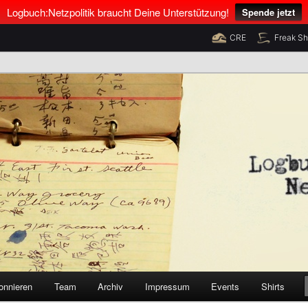
Logbuch:Netzpolitik braucht Deine Unterstützung!
Spende jetzt
CRE
Freak S
nus Neumann und Tim Pritlove
olitik
onnieren
Team
Archiv
Impressum
Events
Shirts