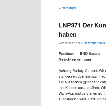
s
u
u
u
p
p
B
←
Vorheriger
r
t
e
m
m
i
m
i
LNP371 Der Kund
n
e
t
p
s
g
n
r
haben
e
ü
a
r
e
n
g
Veröffentlicht am
7. Dezember 2020
s
i
k
n
Feedback — BND-Gesetz — 
a
Gesichtserkennung
m
u
v
i
Achtung Fanboy-Content. Wir o
ä
n
g
stattdessen über ein paar Fre
a
alle ausspähen (geht gar nicht
r
d
t
ihre Kunden auszuspähen. Wir 
i
Warn-App und verstehen nicht
e
ä
o
zugestanden wird. Dazu ein 
n