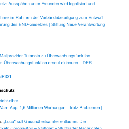
z: Ausspähen unter Freunden wird legalisiert und
ahme im Rahmen der Verbändebeteiligung zum Entwurf
erung des BND-Gesetzes | Stiftung Neue Verantwortung
 Mailprovider Tutanota zu Überwachungsfunktion
s Überwachungsfunktion erneut einbauen – DER
NP321
nschutz
richkelber
arn-App: 1,5 Millionen Warnungen – trotz Problemen |
e:
„Luca“ soll Gesundheitsämter entlasten: Die
ckeln Corona-App – Stuttgart – Stuttgarter Nachrichten