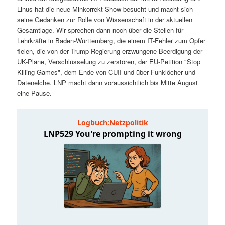
t
a
Linus hat die neue Minkorrekt-Show besucht und macht sich
seine Gedanken zur Rolle von Wissenschaft in der aktuellen
s
l
Gesamtlage. Wir sprechen dann noch über die Stellen für
Lehrkräfte in Baden-Württemberg, die einem IT-Fehler zum Opfer
p
t
fielen, die von der Trump-Regierung erzwungene Beerdigung der
UK-Pläne, Verschlüsselung zu zerstören, der EU-Petition "Stop
Killing Games", dem Ende von CUII und über Funklöcher und
r
s
Datenelche. LNP macht dann voraussichtlich bis Mitte August
eine Pause.
i
p
n
r
g
i
e
n
n
g
e
n