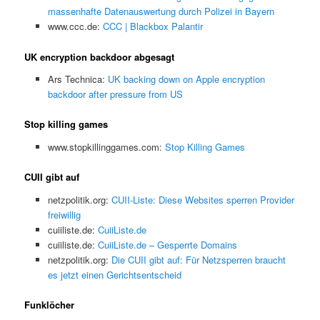
massenhafte Datenauswertung durch Polizei in Bayern
www.ccc.de:
CCC | Blackbox Palantir
UK encryption backdoor abgesagt
Ars Technica:
UK backing down on Apple encryption
backdoor after pressure from US
Stop killing games
www.stopkillinggames.com:
Stop Killing Games
CUII gibt auf
netzpolitik.org:
CUII-Liste: Diese Websites sperren Provider
freiwillig
cuiiliste.de:
CuiiListe.de
cuiiliste.de:
CuiiListe.de – Gesperrte Domains
netzpolitik.org:
Die CUII gibt auf: Für Netzsperren braucht
es jetzt einen Gerichtsentscheid
Funklöcher