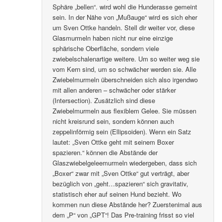
Sphäre „bellen“. wird wohl die Hunderasse gemeint
sein. In der Nähe von „Mußauge“ wird es sich eher
um Sven Ottke handeln. Stell dir weiter vor, diese
Glasmurmeln haben nicht nur eine einzige
sphärische Oberfläche, sondern viele
zwiebelschalenartige weitere. Um so weiter weg sie
vom Kern sind, um so schwächer werden sie. Alle
Zwiebelmurmeln überschneiden sich also irgendwo
mit allen anderen – schwächer oder stärker
(Intersection). Zusätzlich sind diese
Zwiebelmurmeln aus flexiblem Gelee. Sie müssen
nicht kreisrund sein, sondern können auch
zeppelinförmig sein (Ellipsoiden). Wenn ein Satz
lautet: „Sven Ottke geht mit seinem Boxer
spazieren.“ können die Abstände der
Glaszwiebelgeleemurmeln wiedergeben, dass sich
„Boxer“ zwar mit „Sven Ottke“ gut verträgt, aber
bezüglich von „geht…spazieren“ sich gravitativ,
statistisch eher auf seinen Hund bezieht. Wo
kommen nun diese Abstände her? Zuerstenimal aus
dem „P“ von „GPT“! Das Pre-training frisst so viel