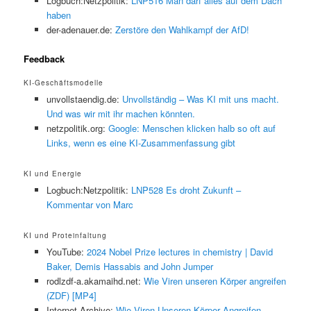
Logbuch:Netzpolitik:
LNP516 Man darf alles auf dem Dach
haben
der-adenauer.de:
Zerstöre den Wahlkampf der AfD!
Feedback
KI-Geschäftsmodelle
unvollstaendig.de:
Unvollständig – Was KI mit uns macht.
Und was wir mit ihr machen könnten.
netzpolitik.org:
Google: Menschen klicken halb so oft auf
Links, wenn es eine KI-Zusammenfassung gibt
KI und Energie
Logbuch:Netzpolitik:
LNP528 Es droht Zukunft –
Kommentar von Marc
KI und Proteinfaltung
YouTube:
2024 Nobel Prize lectures in chemistry | David
Baker, Demis Hassabis and John Jumper
rodlzdf-a.akamaihd.net:
Wie Viren unseren Körper angreifen
(ZDF) [MP4]
Internet Archive:
Wie Viren Unseren Körper Angreifen –