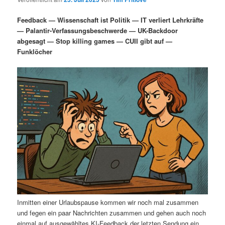
i
s
m
u
n
n
Feedback — Wissenschaft ist Politik — IT verliert Lehrkräfte
g
a
— Palantir-Verfassungsbeschwerde — UK-Backdoor
ä
n
e
v
abgesagt — Stop killing games — CUII gibt auf —
n
i
Funklöcher
r
d
g
a
e
ä
t
i
n
r
o
n
I
e
n
n
h
I
a
n
Inmitten einer Urlaubspause kommen wir noch mal zusammen
l
h
und fegen ein paar Nachrichten zusammen und gehen auch noch
einmal auf ausgewähltes KI-Feedback der letzten Sendung ein.