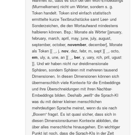
Wahrheit ist, dass es sich bei den Wort-Embeddings
(Murmelkernen) nicht um Wörter, sondern s. g.
Token handelt. Token sind einfach statistisch
ermittelte kurze Textbruchstücke samt Leer- und
Sonderzeichen, die den Wortaufwand mindestens
halbieren können. Bsp.: Monate als Wörter [january,
february, march, april, may, june, july, august,
september, october,
november
, december], Monate
als Token [[ _, j,
nov
, dez, febr, m, sept ][ _, octo,
em
, uly, a, une, an ][ _,
ber
, y, uary, rch, pril, ugust
]]. Und wir haben nicht nur dreidimensionale
Sphären, sondern Sphären mit mehreren tausend
Dimensionen. In diesen Dimensionen können sich
übermenschlich viele Kontexte für die Embeddings
und ihre Überschneidungen mit ihren Nachbar-
Embeddings bilden. Deshalb „weiß“ die Sprach-KI
was du mit deiner kleinen menschlichen
mehrdeutigen Sprache meinst, wenn du sie nach
„Boxern“ fragst. Es ist quasi sicher, dass sich in
diesen Dimensionsräumen Kontexte abbilden, die
über alles menschliche hinausgehen. Ein wichtiger
Punkt ist noch, dass die Sprach-KIs in der Zeit