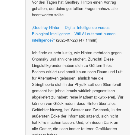
Vor drei Tagen hat Geoffrey Hinton einen Vortrag
gehalten, der deine gestellten Fragen nahezu alle
beantworten sollte.
„Geoffrey Hinton – Digital Intelligence versus
Biological Intelligence – Will AI outsmart human
intelligence?“
(2025-07-22) (47:14min)
Ich finde es sehr lustig, wie Hinton mehrfach gegen
Chomsky und ähnliche stichelt. Zurecht! Diese
Linguistikgranden haben sich zu Göttern ihres
Faches erklärt und somit kaum noch Raum und Luft
für Alternativen gelassen, ähnlich wie die
Stringtheorie sich in der Physik seit den 90ern breit
gemacht hat (ohne jemals wirklich prognostisch
abgeliefert zu haben; reine Mathematikwixxerei). Wir
können von Glück reden, dass Hinton über alles
Gelächter hinweg, bei Wasser und Zwieback, in der
äußersten Ecke der Informatik sitzend, sich nicht
hat kirre machen lassen. Und, ein riesen Dank an
alle Gamer, die nach immer fetteren Grafikkarten
verlangt haben.