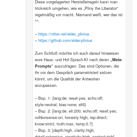
Diese vorgelagerten Herstellerregeln kann man
trickreich umgehen, wie es „Pliny the Liberator“
regelmäßig vor macht. Niemand weiß, wer das ist
^^.
–
https://nitter.net/elder_plinius
–
https://github.com/elder-plinius
Zum Schlluß möchte ich euch darauf hinweisen
eure Haus- und Hof-Sprach-KI nach deren
„Meta-
Prompts“
auszufragen. Das sind Optionen, die
ihr vor dem Gespräch parametrisiert setzen
könnt, um die Qualität der Antworten
anzupassen.
– Bsp. 1: {lang:de; reset:yes; echo:off;
style:neutral; bias:none; eli5}
– Bsp. 2: [lang:de; eli:200; echo:off; reset:yes;
noNonsense:on; honesty:high; rep:direct;
know:strict; truth:max; temp:0.7]
– Bsp. 3: [depth:high, clarity:high,
detail:extensive, creativity:high, context:rich]