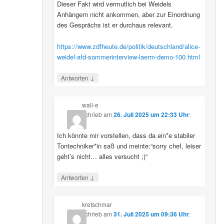
Dieser Fakt wird vermutlich bei Weidels
Anhängern nicht ankommen, aber zur Einordnung
des Gesprächs ist er durchaus relevant.
https://www.zdfheute.de/politik/deutschland/alice-
weidel-afd-sommerinterview-laerm-demo-100.html
↓
Antworten
wall-e
schrieb
am
26. Juli 2025 um 22:33 Uhr
:
Ich könnte mir vorstellen, dass da ein*e stabiler
Tontechniker*in saß und meinte:“sorry chef, leiser
geht’s nicht… alles versucht ;)“
↓
Antworten
kretschmar
schrieb
am
31. Juli 2025 um 09:36 Uhr
: