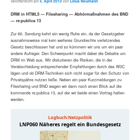
Veröffentlicht am
5. April 2013
von
Linus Neumann
i
p
m
u
n
r
DRM in HTML5 — Filesharing — Abhörmaßnahmen des BND
g
i
— re:publica 13
ä
n
e
n
n
g
Zur 60. Sendung kehrt ein wenig Ruhe ein, da der Gesetzgeber
r
d
e
ausnahmsweise mal kein weiteres Grundrechte verletzendes
n
Gesetz beschlossen hat und so kümmern wir uns um ein paar
e
ä
andere Aufreger. Den Schwerpunkt macht dabei die Debatte um
DRM im Web aus. Wir diskutieren die Risiken, die in der
n
r
Verabschiedung entsprechender Empfehlungen durch das W3C
lägen und ob DRM-Techniken sich nicht sogar für den Schutz von
I
e
Privatspähre nutzen ließe. Neben ein paar Kurzmeldungen zu
Filesharing und BND wagen wir dann noch einen Blick auf die
n
n
kommende re:publica 13, auf der wir beide einen Vortrag halten
werden.
h
I
a
n
l
h