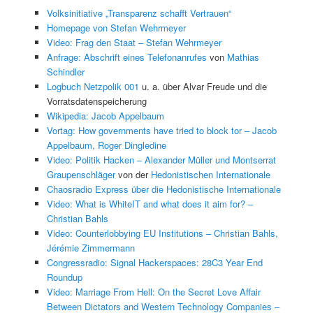
Volksinitiative „Transparenz schafft Vertrauen“
Homepage von Stefan Wehrmeyer
Video: Frag den Staat – Stefan Wehrmeyer
Anfrage: Abschrift eines Telefonanrufes
von
Mathias
Schindler
Logbuch Netzpolik 001
u. a. über Alvar Freude und die
Vorratsdatenspeicherung
Wikipedia: Jacob Appelbaum
Vortag: How governments have tried to block tor – Jacob
Appelbaum, Roger Dingledine
Video: Politik Hacken – Alexander Müller und Montserrat
Graupenschläger
von der
Hedonistischen Internationale
Chaosradio Express über die Hedonistische Internationale
Video: What is WhiteIT and what does it aim for? –
Christian Bahls
Video: Counterlobbying EU Institutions – Christian Bahls,
Jérémie Zimmermann
Congressradio: Signal Hackerspaces: 28C3 Year End
Roundup
Video: Marriage From Hell: On the Secret Love Affair
Between Dictators and Western Technology Companies –