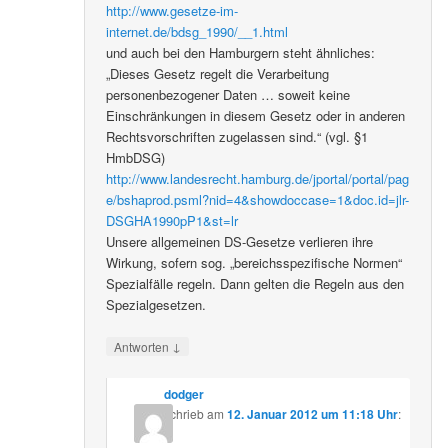
http://www.gesetze-im-
internet.de/bdsg_1990/__1.html
und auch bei den Hamburgern steht ähnliches:
„Dieses Gesetz regelt die Verarbeitung
personenbezogener Daten … soweit keine
Einschränkungen in diesem Gesetz oder in anderen
Rechtsvorschriften zugelassen sind.“ (vgl. §1
HmbDSG)
http://www.landesrecht.hamburg.de/jportal/portal/pag
e/bshaprod.psml?nid=4&showdoccase=1&doc.id=jlr-
DSGHA1990pP1&st=lr
Unsere allgemeinen DS-Gesetze verlieren ihre
Wirkung, sofern sog. „bereichsspezifische Normen“
Spezialfälle regeln. Dann gelten die Regeln aus den
Spezialgesetzen.
↓
Antworten
dodger
schrieb
am
12. Januar 2012 um 11:18 Uhr
: