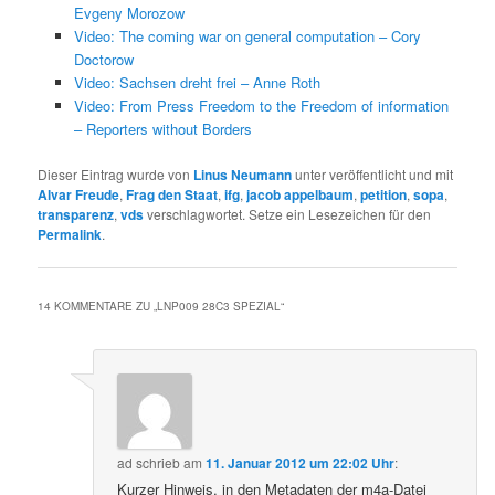
Evgeny Morozow
Video: The coming war on general computation – Cory
Doctorow
Video: Sachsen dreht frei – Anne Roth
Video: From Press Freedom to the Freedom of information
– Reporters without Borders
Dieser Eintrag wurde von
Linus Neumann
unter veröffentlicht und mit
Alvar Freude
,
Frag den Staat
,
ifg
,
jacob appelbaum
,
petition
,
sopa
,
transparenz
,
vds
verschlagwortet. Setze ein Lesezeichen für den
Permalink
.
14 KOMMENTARE ZU „
LNP009 28C3 SPEZIAL
“
ad
schrieb
am
11. Januar 2012 um 22:02 Uhr
:
Kurzer Hinweis, in den Metadaten der m4a-Datei