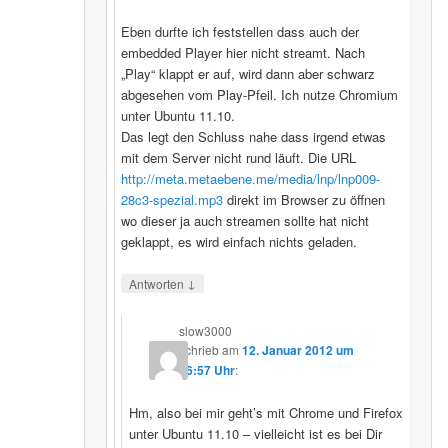
Eben durfte ich feststellen dass auch der
embedded Player hier nicht streamt. Nach
„Play“ klappt er auf, wird dann aber schwarz
abgesehen vom Play-Pfeil. Ich nutze Chromium
unter Ubuntu 11.10.
Das legt den Schluss nahe dass irgend etwas
mit dem Server nicht rund läuft. Die URL
http://meta.metaebene.me/media/lnp/lnp009-
28c3-spezial.mp3
direkt im Browser zu öffnen
wo dieser ja auch streamen sollte hat nicht
geklappt, es wird einfach nichts geladen.
↓
Antworten
slow3000
schrieb
am
12. Januar 2012 um
16:57 Uhr
:
Hm, also bei mir geht’s mit Chrome und Firefox
unter Ubuntu 11.10 – vielleicht ist es bei Dir