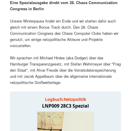
Eine Spezialausgabe direkt vom 28. Chaos Communication
i
s
Congress in Berlin
m
u
n
n
g
a
Unsere Winterpause findet ein Ende und wir starten dafür auch
ä
n
e
v
gleich mit einem Bonus Track durch. Den 28. Chaos
n
i
Communication Congress des Chaos Computer Clubs haben wir
r
d
g
genutzt, um einige netzpolitische Akteure und Projekte
a
vorzustellen.
e
ä
t
i
Wir sprachen mit Michael Hirdes (aka Dodger) über das
n
r
o
Hamburger Transparenzgesetz, mit Stefan Wehrmeyer über "Frag
n
den Staat", mit Alvar Freude über die Vorratsdatenspeicherung
I
e
und mit Jacob Appelbaum über die allgemeine internationale
netzpolitische Großwetterlage.
n
n
h
I
a
n
l
h