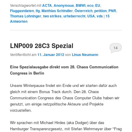
Verschlagwortet mit
ACTA
,
Anonymous
,
BMWi
,
eco
,
EU
,
Fluggastdaten
,
ifg
,
Matthias Schindler
,
Österreich
,
petition
,
PNR
,
Thomas Lohninger
,
two strikes
,
urheberrecht
,
USA
,
vds
|
15
Antworten
LNP009 28C3 Spezial
14
Veröffentlicht am
11. Januar 2012
von
Linus Neumann
Eine Spezialausgabe direkt vom 28. Chaos Communication
Congress in Berlin
Unsere Winterpause findet ein Ende und wir starten dafür auch
gleich mit einem Bonus Track durch. Den 28. Chaos
Communication Congress des Chaos Computer Clubs haben wir
genutzt, um einige netzpolitische Akteure und Projekte
vorzustellen.
Wir sprachen mit Michael Hirdes (aka Dodger) über das
Hamburger Transparenzgesetz, mit Stefan Wehrmeyer über "Frag