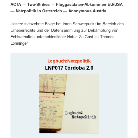
ACTA — Two-Strikes — Fluggastdaten-Abkommen EU/USA
i
p
m
u
— Netzpolitik in Österreich — Anonymous Austria
n
r
g
i
Unsere siebzehnte Folge hat ihren Schwerpunkt im Bereich des
ä
n
e
n
Urheberrechts und der Datensammlung zur Bekämpfung von
n
g
Fehlverhalten unterschiedlicher Natur. Zu Gast ist Thomas
r
d
e
Lohninger.
n
e
ä
n
r
I
e
n
n
h
I
a
n
l
h