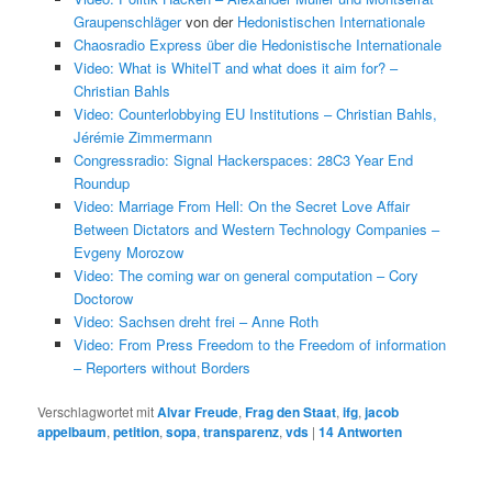
Graupenschläger
von der
Hedonistischen Internationale
Chaosradio Express über die Hedonistische Internationale
Video: What is WhiteIT and what does it aim for? –
Christian Bahls
Video: Counterlobbying EU Institutions – Christian Bahls,
Jérémie Zimmermann
Congressradio: Signal Hackerspaces: 28C3 Year End
Roundup
Video: Marriage From Hell: On the Secret Love Affair
Between Dictators and Western Technology Companies –
Evgeny Morozow
Video: The coming war on general computation – Cory
Doctorow
Video: Sachsen dreht frei – Anne Roth
Video: From Press Freedom to the Freedom of information
– Reporters without Borders
Verschlagwortet mit
Alvar Freude
,
Frag den Staat
,
ifg
,
jacob
appelbaum
,
petition
,
sopa
,
transparenz
,
vds
|
14
Antworten