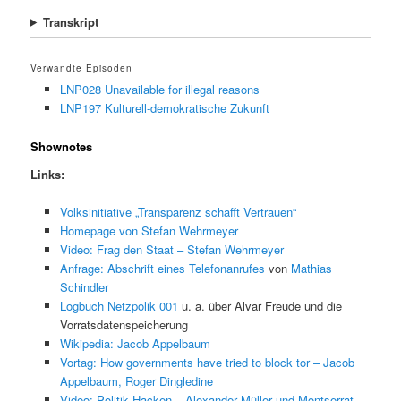
Transkript
Verwandte Episoden
LNP028 Unavailable for illegal reasons
LNP197 Kulturell-demokratische Zukunft
Shownotes
Links:
Volksinitiative „Transparenz schafft Vertrauen“
Homepage von Stefan Wehrmeyer
Video: Frag den Staat – Stefan Wehrmeyer
Anfrage: Abschrift eines Telefonanrufes
von
Mathias
Schindler
Logbuch Netzpolik 001
u. a. über Alvar Freude und die
Vorratsdatenspeicherung
Wikipedia: Jacob Appelbaum
Vortag: How governments have tried to block tor – Jacob
Appelbaum, Roger Dingledine
Video: Politik Hacken – Alexander Müller und Montserrat