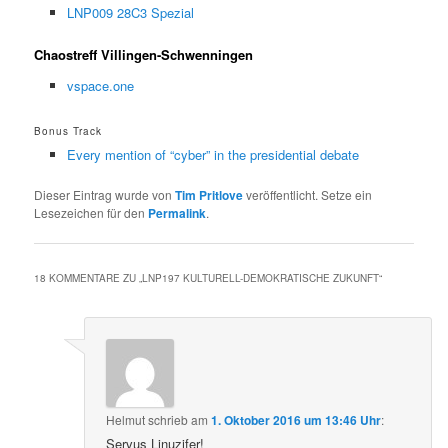
LNP009 28C3 Spezial
Chaostreff Villingen-Schwenningen
vspace.one
Bonus Track
Every mention of “cyber” in the presidential debate
Dieser Eintrag wurde von
Tim Pritlove
veröffentlicht. Setze ein
Lesezeichen für den
Permalink
.
18 KOMMENTARE ZU „
LNP197 KULTURELL-DEMOKRATISCHE ZUKUNFT
“
Helmut
schrieb
am
1. Oktober 2016 um 13:46 Uhr
:
Servus Linuzifer!