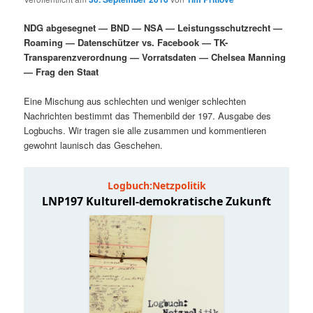
i
s
m
u
n
n
NDG abgesegnet — BND — NSA — Leistungsschutzrecht —
g
a
Roaming — Datenschützer vs. Facebook — TK-
ä
n
e
v
Transparenzverordnung — Vorratsdaten — Chelsea Manning
n
i
— Frag den Staat
r
d
g
a
Eine Mischung aus schlechten und weniger schlechten
e
ä
t
Nachrichten bestimmt das Themenbild der 197. Ausgabe des
i
Logbuchs. Wir tragen sie alle zusammen und kommentieren
n
r
o
gewohnt launisch das Geschehen.
n
I
e
n
n
h
I
a
n
l
h