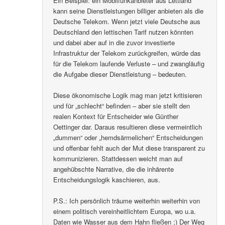
Ein Beispiel: ein Mobilfunkanbieter aus Lettland
kann seine Dienstleistungen billiger anbieten als die
Deutsche Telekom. Wenn jetzt viele Deutsche aus
Deutschland den lettischen Tarif nutzen könnten
und dabei aber auf in die zuvor investierte
Infrastruktur der Telekom zurückgreifen, würde das
für die Telekom laufende Verluste – und zwangläufig
die Aufgabe dieser Dienstleistung – bedeuten.
Diese ökonomische Logik mag man jetzt kritisieren
und für „schlecht“ befinden – aber sie stellt den
realen Kontext für Entscheider wie Günther
Oettinger dar. Daraus resultieren diese vermeintlich
„dummen“ oder „hemdsärmelichen“ Entscheidungen
und offenbar fehlt auch der Mut diese transparent zu
kommunizieren. Stattdessen weicht man auf
angehübschte Narrative, die die inhärente
Entscheidungslogik kaschieren, aus.
P.S.: Ich persönlich träume weiterhin weiterhin von
einem politisch vereinheitlichtem Europa, wo u.a.
Daten wie Wasser aus dem Hahn fließen ;) Der Weg