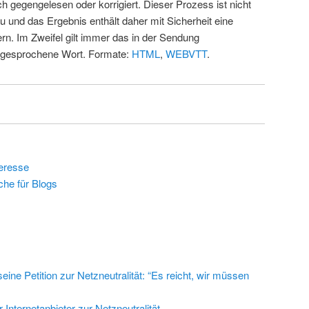
ch gegengelesen oder korrigiert. Dieser Prozess ist nicht
u und das Ergebnis enthält daher mit Sicherheit eine
rn. Im Zweifel gilt immer das in der Sendung
 gesprochene Wort. Formate:
HTML
,
WEBVTT
.
eresse
he für Blogs
ine Petition zur Netzneutralität: “Es reicht, wir müssen
r Internetanbieter zur Netzneutralität