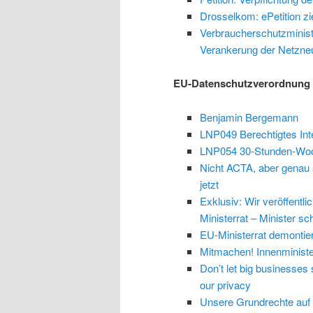
Drosselkom: ePetition z
Verbraucherschutzministe
Verankerung der Netzneut
EU-Datenschutzverordnung
Benjamin Bergemann
LNP049 Berechtigtes Int
LNP054 30-Stunden-Woc
Nicht ACTA, aber genau 
jetzt
Exklusiv: Wir veröffent
Ministerrat – Minister s
EU-Ministerrat demontie
Mitmachen! Innenministe
Don’t let big businesses s
our privacy
Unsere Grundrechte auf 