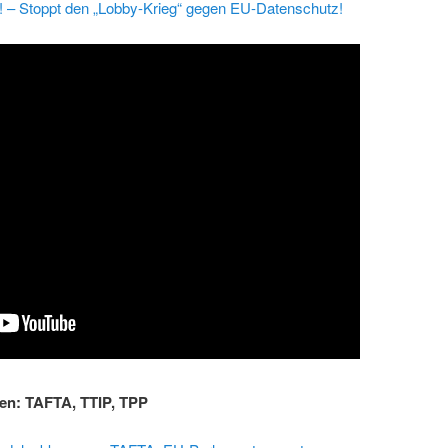
e! – Stoppt den „Lobby-Krieg“ gegen EU-Datenschutz!
n: TAFTA, TTIP, TPP