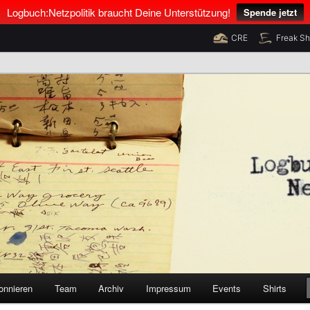
Logbuch:Netzpolitik braucht Deine Unterstützung!
Spende jetzt
CRE
Freak S
nus Neumann und Tim Pritlove
olitik
onnieren
Team
Archiv
Impressum
Events
Shirts