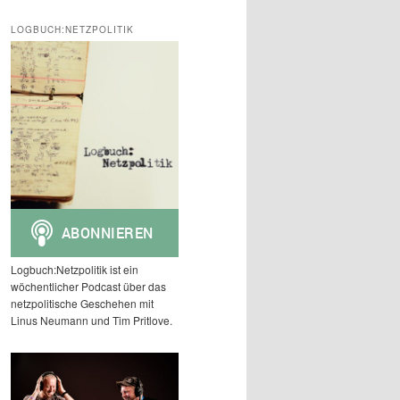
c
h
LOGBUCH:NETZPOLITIK
e
n
Logbuch:Netzpolitik ist ein
wöchentlicher Podcast über das
netzpolitische Geschehen mit
Linus Neumann und Tim Pritlove.