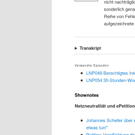
nicht nachträgli
sonderlich gena
Reihe von Fehle
aufgezeichnete
Transkript
Verwandte Episoden
LNP049 Berechtigtes Int
LNP054 30-Stunden-Woc
Shownotes
Netzneutralität und ePetition
Johannes Scheller über se
etwas tun!”
Petition: Verpflichtung de