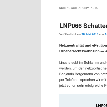
s
l
u
u
u
p
t
p
SCHLAGWORTARCHIV:
ACTA
r
s
t
m
m
i
p
m
LNP066 Schatten
n
r
e
p
s
g
i
n
Veröffentlicht am
28. Mai 2013
von
A
e
n
ü
r
e
n
g
Netzneutralität und ePetit
e
Urheberrechtswahnsinn — 
i
k
n
Linus steckt im Schlamm und
m
u
werden, um den netzpolitischen
Benjamin Bergemann von netzpol
ä
n
per Telefon – sprechen wir mit
jetzt schon sehr erfolgreiche Pe
r
d
e
ä