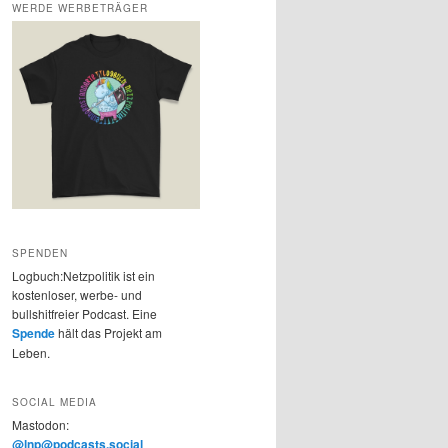
WERDE WERBETRÄGER
SPENDEN
Logbuch:Netzpolitik ist ein
kostenloser, werbe- und
bullshitfreier Podcast. Eine
Spende
hält das Projekt am
Leben.
SOCIAL MEDIA
Mastodon:
@lnp@podcasts.social