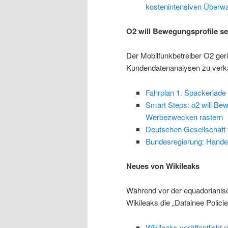
kostenintensiven Übe
O2 will Bewegungsprofile s
Der Mobilfunkbetreiber O2 gerie
Kundendatenanalysen zu verk
Fahrplan 1. Spackeriade 
Smart Steps: o2 will Bew
Werbezwecken rastern
Deutschen Gesellschaft
Bundesregierung: Handel 
Neues von Wikileaks
Während vor der equadorianisc
Wikileaks die „Datainee Policie
Wikileaks veröffentlicht