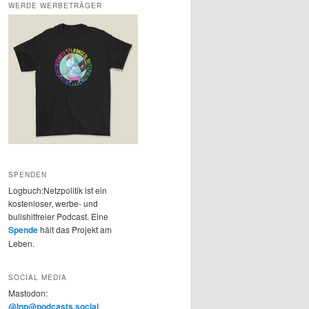
WERDE WERBETRÄGER
SPENDEN
Logbuch:Netzpolitik ist ein
kostenloser, werbe- und
bullshitfreier Podcast. Eine
Spende
hält das Projekt am
Leben.
SOCIAL MEDIA
Mastodon:
@lnp@podcasts.social