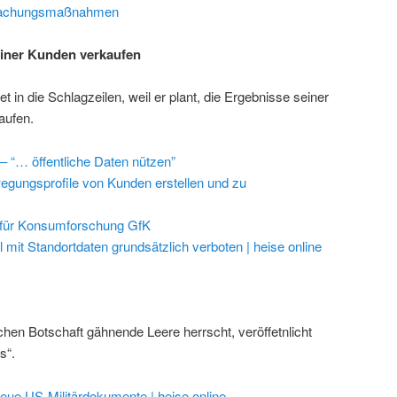
rwachungsmaßnahmen
einer Kunden verkaufen
t in die Schlagzeilen, weil er plant, die Ergebnisse seiner
aufen.
– “… öffentliche Daten nützen”
egungsprofile von Kunden erstellen und zu
 für Konsumforschung GfK
mit Standortdaten grundsätzlich verboten | heise online
hen Botschaft gähnende Leere herrscht, veröffetnlicht
s“.
 neue US-Militärdokumente | heise online