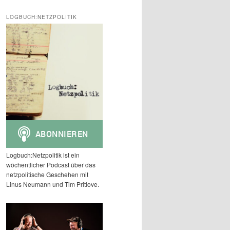
c
h
LOGBUCH:NETZPOLITIK
e
n
Logbuch:Netzpolitik ist ein
wöchentlicher Podcast über das
netzpolitische Geschehen mit
Linus Neumann und Tim Pritlove.