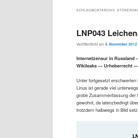
s
l
u
u
u
p
t
p
SCHLAGWORTARCHIV:
STÖRERHA
r
s
t
m
m
i
p
m
LNP043 Leichen
n
r
e
p
s
g
i
n
Veröffentlicht am
4. November 2012
e
n
ü
r
e
n
g
Internetzensur in Russland
e
Wikileaks — Urheberrecht —
i
k
n
Unter fortgesetzt erschwerten
m
u
Linus ist gerade viel unterwegs
grobe Zusammenfassung der let
ä
n
gewohnt, da latenzbedingt über 
trotzdem halbwegs in Bild set
r
d
e
ä