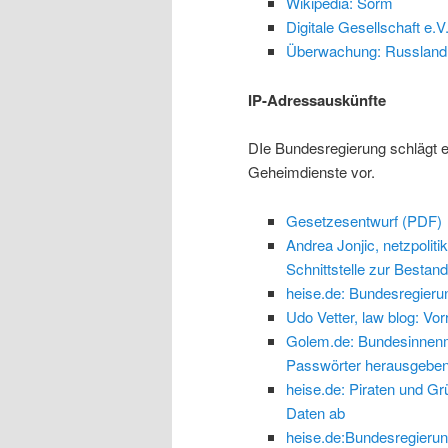
Wikipedia: Sorm
Digitale Gesellschaft e.
Überwachung: Russland s
IP-Adressauskünfte
DIe Bundesregierung schlägt e
Geheimdienste vor.
Gesetzesentwurf (PDF)
Andrea Jonjic, netzpoliti
Schnittstelle zur Bestan
heise.de: Bundesregierun
Udo Vetter, law blog: Vor
Golem.de: Bundesinnenmi
Passwörter herausgebe
heise.de: Piraten und Gr
Daten ab
heise.de:Bundesregierun