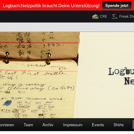
Logbuch:Netzpolitik braucht Deine Unterstützung!
Spende jetzt
CRE
Freak S
nus Neumann und Tim Pritlove
olitik
onnieren
Team
Archiv
Impressum
Events
Shirts