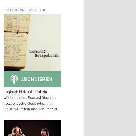
c
h
LOGBUCH:NETZPOLITIK
e
n
Logbuch:Netzpolitik ist ein
wöchentlicher Podcast über das
netzpolitische Geschehen mit
Linus Neumann und Tim Pritlove.