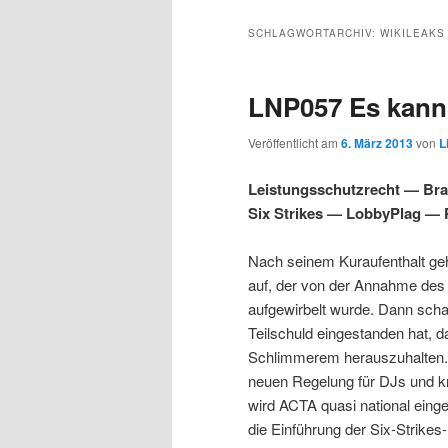
s
l
u
u
u
p
t
p
SCHLAGWORTARCHIV:
WIKILEAKS
r
s
t
m
m
i
p
m
LNP057 Es kann
n
r
e
p
s
g
i
n
Veröffentlicht am
6. März 2013
von
L
e
n
ü
r
e
n
g
Leistungsschutzrecht — B
e
Six Strikes — LobbyPlag — P
i
k
n
Nach seinem Kuraufenthalt geh
m
u
auf, der von der Annahme des
aufgewirbelt wurde. Dann schau
ä
n
Teilschuld eingestanden hat, d
Schlimmerem herauszuhalten. 
r
d
neuen Regelung für DJs und kr
wird ACTA quasi national eing
e
ä
die Einführung der Six-Strike