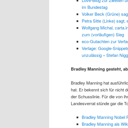
Love-Blog zur Zweiten u
im Bundestag
Volker Beck (Grüne) sagt
Petra Sitte (Linke) sagt
Wolfgang Michal, carta.i
zum (vorläufigen) Sieg
eco-Gutachten zur Verfa
Verlage: Google-Snippet
unzulässig « Stefan Nig
Bradley Manning gesteht, ab
Bradley Manning hat ausführli
hat. Er bekennt sich für nich
der Schusslinie. Für die von i
Landesverrat stünde gar die T
Bradley Manning Nobel 
Bradley Manning als Wik