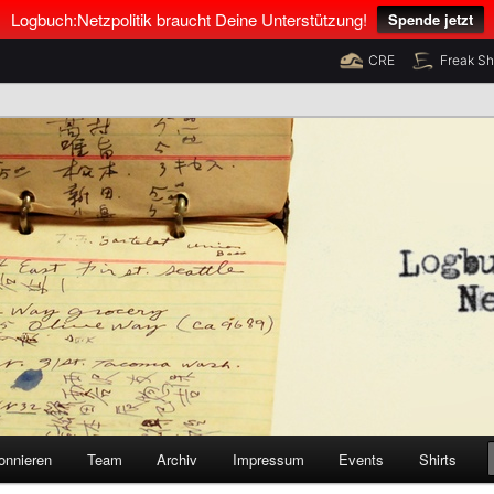
Logbuch:Netzpolitik braucht Deine Unterstützung!
Spende jetzt
CRE
Freak S
nus Neumann und Tim Pritlove
olitik
onnieren
Team
Archiv
Impressum
Events
Shirts