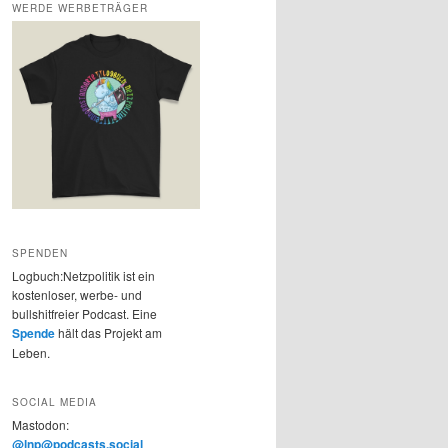
WERDE WERBETRÄGER
SPENDEN
Logbuch:Netzpolitik ist ein
kostenloser, werbe- und
bullshitfreier Podcast. Eine
Spende
hält das Projekt am
Leben.
SOCIAL MEDIA
Mastodon:
@lnp@podcasts.social