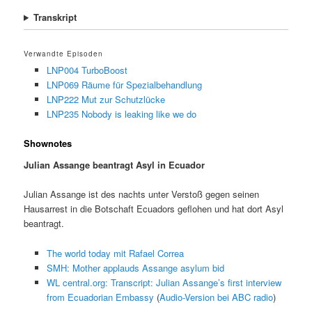
Transkript
Verwandte Episoden
LNP004 TurboBoost
LNP069 Räume für Spezialbehandlung
LNP222 Mut zur Schutzlücke
LNP235 Nobody is leaking like we do
Shownotes
Julian Assange beantragt Asyl in Ecuador
Julian Assange ist des nachts unter Verstoß gegen seinen
Hausarrest in die Botschaft Ecuadors geflohen und hat dort Asyl
beantragt.
The world today mit Rafael Correa
SMH: Mother applauds Assange asylum bid
WL central.org: Transcript: Julian Assange’s first interview
from Ecuadorian Embassy
(
Audio-Version bei ABC radio
)