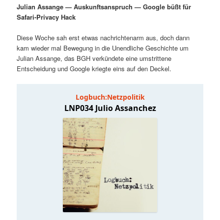
Julian Assange — Auskunftsanspruch — Google büßt für
i
p
m
u
Safari-Privacy Hack
n
r
g
i
Diese Woche sah erst etwas nachrichtenarm aus, doch dann
ä
n
e
n
kam wieder mal Bewegung in die Unendliche Geschichte um
n
g
Julian Assange, das BGH verkündete eine umstrittene
r
d
e
Entscheidung und Google kriegte eins auf den Deckel.
n
e
ä
n
r
I
e
n
n
h
I
a
n
l
h