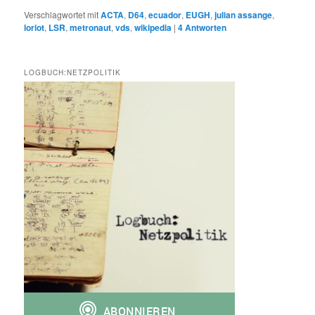
Verschlagwortet mit
ACTA
,
D64
,
ecuador
,
EUGH
,
julian assange
,
loriot
,
LSR
,
metronaut
,
vds
,
wikipedia
|
4
Antworten
LOGBUCH:NETZPOLITIK