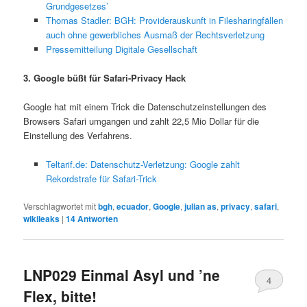
Grundgesetzes’
Thomas Stadler: BGH: Providerauskunft in Filesharingfällen
auch ohne gewerbliches Ausmaß der Rechtsverletzung
Pressemitteilung Digitale Gesellschaft
3. Google büßt für Safari-Privacy Hack
Google hat mit einem Trick die Datenschutzeinstellungen des
Browsers Safari umgangen und zahlt 22,5 Mio Dollar für die
Einstellung des Verfahrens.
Teltarif.de: Datenschutz-Verletzung: Google zahlt
Rekordstrafe für Safari-Trick
Verschlagwortet mit
bgh
,
ecuador
,
Google
,
julian as
,
privacy
,
safari
,
wikileaks
|
14
Antworten
LNP029 Einmal Asyl und ’ne
4
Flex, bitte!