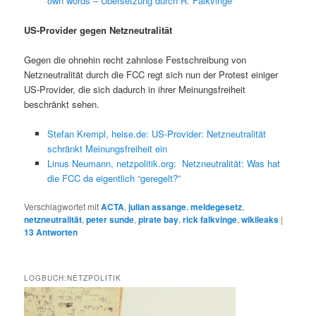
own words – Übersetzung durch R. Falkvinge
US-Provider gegen Netzneutralität
Gegen die ohnehin recht zahnlose Festschreibung von
Netzneutralität durch die FCC regt sich nun der Protest einiger
US-Provider, die sich dadurch in ihrer Meinungsfreiheit
beschränkt sehen.
Stefan Krempl, heise.de: US-Provider: Netzneutralität
schränkt Meinungsfreiheit ein
Linus Neumann, netzpolitik.org: Netzneutralität: Was hat
die FCC da eigentlich “geregelt?”
Verschlagwortet mit
ACTA
,
julian assange
,
meldegesetz
,
netzneutralität
,
peter sunde
,
pirate bay
,
rick falkvinge
,
wikileaks
|
13
Antworten
LOGBUCH:NETZPOLITIK