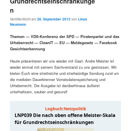
Grundrechtseinschränkunge
i
p
n
m
u
n
r
g
i
Veröffentlicht am
26. September 2012
von
Linus
ä
n
e
n
Neumann
n
g
r
d
e
Themen — VDS-Konferenz der SPD — Piratenpartei und das
n
Urheberrecht — CleanIT — EU — Meldegesetz — Facebook
e
ä
Gesichtserkennung
n
r
Heute präsentieren wir uns wieder mit Gast: Andre Meister ist
wieder einmal mit seinem Sachverstand zu uns gestossen. Wir
I
e
bieten Euch eine streitreiche und streitwürdige Sendung rund um
die medialen Dauerbrenner Vorratsdatenspeicherung und
n
n
Urheberrecht. Die Ausgabe ist darüberhinaus äußerst
unterhaltsam, sauber und gesund!
h
I
a
n
l
h