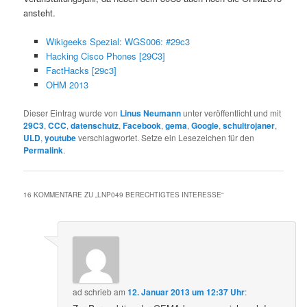
ansteht.
Wikigeeks Spezial: WGS006: #29c3
Hacking Cisco Phones [29C3]
FactHacks [29c3]
OHM 2013
Dieser Eintrag wurde von
Linus Neumann
unter veröffentlicht und mit
29C3
,
CCC
,
datenschutz
,
Facebook
,
gema
,
Google
,
schultrojaner
,
ULD
,
youtube
verschlagwortet. Setze ein Lesezeichen für den
Permalink
.
16 KOMMENTARE ZU „
LNP049 BERECHTIGTES INTERESSE
“
ad
schrieb
am
12. Januar 2013 um 12:37 Uhr
: