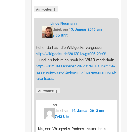
↓
Antworten
Linus Neumann
schrieb
am
13. Januar 2013 um
19:05 Uhr
:
Hehe, du hast die Wikigeeks vergessen:
http://wikigeeks.de/201301/wgs006-29c3/
…und ich hab mich noch bei WMR wiederholt:
http://wir.muessenreden.de/2013/01/13/wmr56-
lassen-sie-das-bitte-los-mit-linus-neumann-und-
rosa-luxus/
↓
Antworten
ad
schrieb
am
14. Januar 2013 um
17:43 Uhr
:
Na, den Wikigeeks-Podcast hattet ihr ja