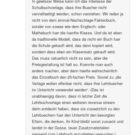
In gewisser Weise kann ich das Interesse der
Schulbuchverlage, dass ihre Buecher nicht
vervielfaeltigt werden, schon verstehen. Wir reden ja
nicht von dem einmal-Nachschlage-Faktenbuch,
sonder von sowas wie dem Englisch- oder
Mathebuch fuer die fuenfte Klasse. Und da ist eben
da traditionelle Modell, dass da nicht ein Buch fuer
die Schule gekauft wird, das dann kopiert wird,
sondern dass eben ein Klasensatz gekauft wird.
Das muss natuerlich nicht so sein, aber die
Preisgestaltung ist halt so. Koennte man auch
anders machen, aber dann haette wahrscheinlich
das Einzelbuch den 25-fachen Preis. Soviel zu „die
Verlage wollen offenbar nicht, dass ihre Lehrbuecher
im Unterricht verwendet werden“. (Das ist
unabhaengig davon, dass in letzter Zeit die
Lehrbuchverlage einen weiteren revenue stream
darin entdeckt haben, dass sie zusaetzlich zu den
Lehrbuechern fuer den Unterricht den besorgten
Eltern, die denken, ihr Kind bleibt sonst zurueck und
landet in der Gosse, teuer Zusatzmaterialien
passend zum Lehrbuch anzudrehen versuchen.)