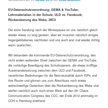
i
s
m
u
n
n
EU-Datenschutzverordnung; GEMA & YouTube;
g
a
Lehrmaterialien in der Schule; ULD vs. Facebook;
ä
n
e
v
Rückeroberung des Webs; 29C3
n
i
r
d
g
Die erste Sendung nach der Winterpause ist uns natürlich gleich
a
wieder etwas zu lang geraten, aber wir mussten natürlich einiges
e
ä
t
liegengebliebenes nachholen und uns auch erst mal wieder richtig
i
warm quatschen.
n
r
o
n
Wir behandeln die kommende EU-Datenschutzverordnung, den
I
e
nicht enden wollenden Streit zwischen der GEMA und YouTube,
die vorläufige Beerdigung des Schultrojaners, die etwas knifflige
Auseinandersetzung zwischen dem ULD und Facebook,
n
n
neuerlichen Bedrohungen für die Netzneutralität durch ISPs und
ihre Router und gönnen uns zum Abschluss noch etwas
h
I
weitschweifige Gedanken über die Rückeroberung des Webs und
werfen natürlich auch noch einen Blick auf den 29. Chaos
a
n
Communication Congress des CCC, der Ende 2012 erstmalig im
CCH in Hamburg stattfand.
l
h