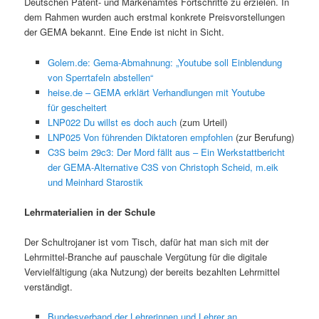
Deutschen Patent- und Markenamtes Fortschritte zu erzielen. In
dem Rahmen wurden auch erstmal konkrete Preisvorstellungen
der GEMA bekannt. Eine Ende ist nicht in Sicht.
Golem.de: Gema-Abmahnung: „Youtube soll Einblendung
von Sperrtafeln abstellen“
heise.de – GEMA erklärt Verhandlungen mit Youtube
für gescheitert
LNP022 Du willst es doch auch
(zum Urteil)
LNP025 Von führenden Diktatoren empfohlen
(zur Berufung)
C3S beim 29c3: Der Mord fällt aus – Ein Werkstattbericht
der GEMA-Alternative C3S von Christoph Scheid, m.eik
und Meinhard Starostik
Lehrmaterialien in der Schule
Der Schultrojaner ist vom Tisch, dafür hat man sich mit der
Lehrmittel-Branche auf pauschale Vergütung für die digitale
Vervielfältigung (aka Nutzung) der bereits bezahlten Lehrmittel
verständigt.
Bundesverband der Lehrerinnen und Lehrer an