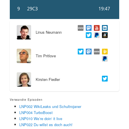
Linus Neumann
Tim Pritlove
Kirsten Fiedler
Verwandte Episoden
LNP002 WikiLeaks und Schultrojaner
LNP004 TurboBoost
LNP010 We’re doin‘ it live
LNP022 Du willst es doch auch!