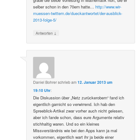
grade die selbe Vorlesung in Mathematik hört, die er
selber schon in den 70ern hatte…
http://www.wir-
muessen-twittern.de/dueckantwortet/der-ausblick-
2013-folge-5/
↓
Antworten
Daniel Bohrer
schrieb
am
12. Januar 2013 um
19:10 Uhr
:
Die Diskussion über „Netz zurückerobern“ fand ich
eigentlich garnicht so verwirrend. Ich hab den
Spreeblick-Artikel zwar vorher auch nicht gelesen,
aber ich fande schon, dass eure Argumente relativ
stichhaltig waren. Und so ein kleines
Missverständnis wie bei den Apps kann ja mal
vorkommen, eigentlich wart ihr ja beide einer