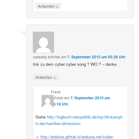
↓
Antworten
cassady
schrieb
am
7. September 2015 um 05:26 Uhr
:
link zu dem cyber cyber song ? WO ? – danke.
↓
Antworten
Frank
schrieb
am
7. September 2015 um
19:18 Uhr
:
Siehe
http://logbuch-netzpolitik.de/lnp150-kampf-
in-der-fuenften-dimension
->
http://arduina.github.io/arduina.net/cyber-