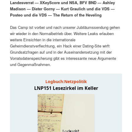
Landesverrat — XKeyScore und NSA, BFV BND — Ashley
i
s
Madison — Dieter Gorny — Kurt Graulich und die VDS —
m
u
n
n
Posteo und die VDS — The Return of the Heveling
g
a
ä
n
e
v
Das Camp ist vorbei und nach unserer Jubiläumssendung gehen
n
i
wir wieder in den Normalbetrieb über. Weitere Leaks erlauben
r
d
g
weitere Einsichten in die internationale
a
Geheimdienstverflechtung, ein Hack einer Dating-Site wirft
e
ä
t
Grundsatzfragen auf und in der Auseinandersetzung mit der
i
Vorratsdatenspeicherung gibt es interessante neue Argumente
n
r
o
und Gegenmaßnahmen.
n
I
e
n
n
h
I
a
n
l
h