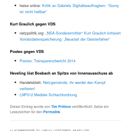
heise online:
Kritik an Gabriels Digitalbeauftragtem: “Gorny
ist nicht haltbar”
Kurt Graulich gegen VDS
netzpolitik.org:
„NSA-Sonderermittler“ Kurt Graulich kritisiert
Vorratsdatenspeicherung: „Neustart der Geisterfahrer“
Posteo gegen VDS
Posteo: Transparenzbericht 2014
Heveling löst Bosbach an Spitze von Innenausschuss ab
Handelsblatt:
Netzgemeinde, ihr werdet den Kampf
verlieren!
LNP012 Mediale Schlachtordnung
Dieser Eintrag wurde von
Tim Pritlove
veröffentlicht. Setze ein
Lesezeichen für den
Permalink
.
21 KOMMENTARE ZU „
LNP151 LESEZIRKEL IM KELLER
“