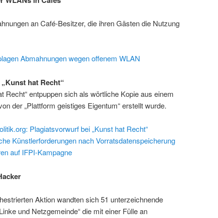
hnungen an Café-Besitzer, die ihren Gästen die Nutzung
er plagen Abmahnungen wegen offenem WLAN
i „Kunst hat Recht“
t Recht“ entpuppen sich als wörtliche Kopie aus einem
von der „Plattform geistiges Eigentum“ erstellt wurde.
itik.org: Plagiatsvorwurf bei „Kunst hat Recht“
tliche Künstlerforderungen nach Vorratsdaten­speicherung
en auf IFPI-Kampagne
Hacker
rchestrierten Aktion wandten sich 51 unterzeichnende
inke und Netzgemeinde“ die mit einer Fülle an