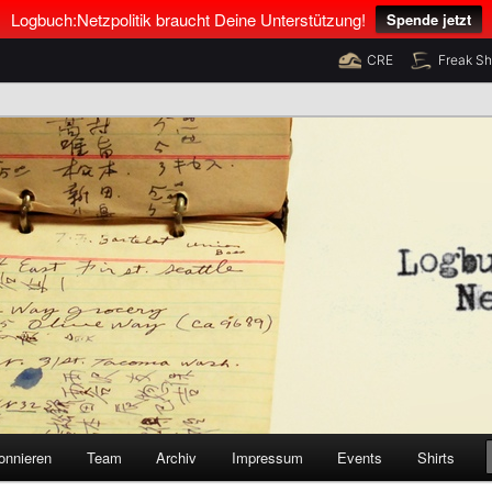
Logbuch:Netzpolitik braucht Deine Unterstützung!
Spende jetzt
CRE
Freak S
nus Neumann und Tim Pritlove
olitik
onnieren
Team
Archiv
Impressum
Events
Shirts