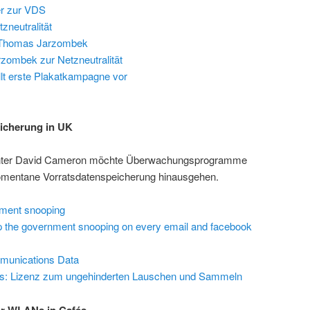
er zur VDS
zneutralität
t Thomas Jarzombek
zombek zur Netzneutralität
llt erste Plakatkampagne vor
icherung in UK
 unter David Cameron möchte Überwachungsprogramme
 momentane Vorratsdatenspeicherung hinausgehen.
nment snooping
 the government snooping on every email and facebook
munications Data
lis: Lizenz zum ungehinderten Lauschen und Sammeln
r WLANs in Cafés