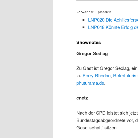
Verwandte Episoden
LNP020 Die Achillesfers
LNP048 Könnte Erfolg de
Shownotes
Gregor Sedlag
Zu Gast ist Gregor Sedlag, ei
zu
Perry Rhodan
,
Retrofuturi
phuturama.de
.
cnetz
Nach der SPD leistet sich jetz
Bundestagsabgeordnete vor, di
Gesellschaft“ sitzen.