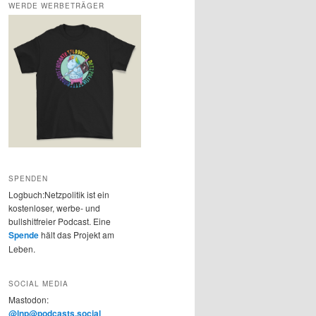
WERDE WERBETRÄGER
SPENDEN
Logbuch:Netzpolitik ist ein
kostenloser, werbe- und
bullshitfreier Podcast. Eine
Spende
hält das Projekt am
Leben.
SOCIAL MEDIA
Mastodon:
@lnp@podcasts.social