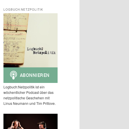
c
h
LOGBUCH:NETZPOLITIK
e
n
Logbuch:Netzpolitik ist ein
wöchentlicher Podcast über das
netzpolitische Geschehen mit
Linus Neumann und Tim Pritlove.