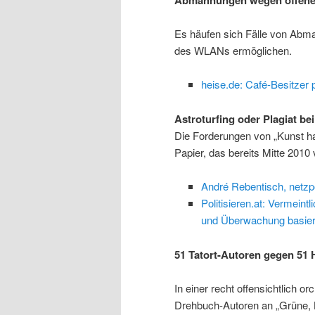
Es häufen sich Fälle von Abma
des WLANs ermöglichen.
heise.de: Café-Besitz
Astroturfing oder Plagiat be
Die Forderungen von „Kunst ha
Papier, das bereits Mitte 2010 
André Rebentisch, netzpol
Politisieren.at: Vermein
und Überwachung basier
51 Tatort-Autoren gegen 51 
In einer recht offensichtlich o
Drehbuch-Autoren an „Grüne, L