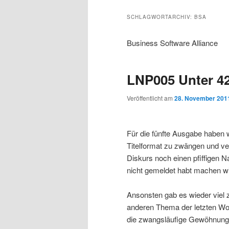
s
l
u
u
u
p
t
p
SCHLAGWORTARCHIV:
BSA
r
s
t
m
m
i
p
m
Business Software Alliance
n
r
e
p
s
g
i
n
LNP005 Unter 4
e
n
ü
r
e
n
g
Veröffentlicht am
28. November 201
e
i
k
n
Für die fünfte Ausgabe haben wi
m
u
Titelformat zu zwängen und v
Diskurs noch einen pfiffigen
ä
n
nicht gemeldet habt machen wir
r
d
Ansonsten gab es wieder viel
anderen Thema der letzten Wo
e
ä
die zwangsläufige Gewöhnung j