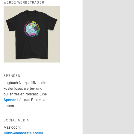
WERDE WERBETRÄGER
SPENDEN
Logbuch:Netzpolitik ist ein
kostenloser, werbe- und
bullshitfreier Podcast. Eine
Spende
hält das Projekt am
Leben.
SOCIAL MEDIA
Mastodon:
@lnp@podcasts.social