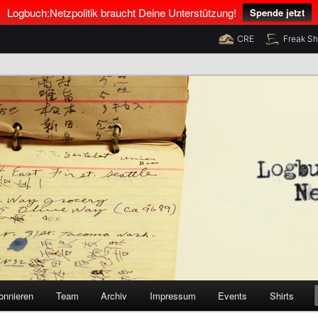
Logbuch:Netzpolitik braucht Deine Unterstützung!
Spende jetzt
CRE
Freak S
nus Neumann und Tim Pritlove
olitik
onnieren
Team
Archiv
Impressum
Events
Shirts