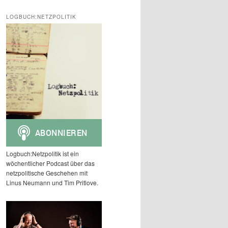
c
h
LOGBUCH:NETZPOLITIK
e
n
Logbuch:Netzpolitik ist ein
wöchentlicher Podcast über das
netzpolitische Geschehen mit
Linus Neumann und Tim Pritlove.