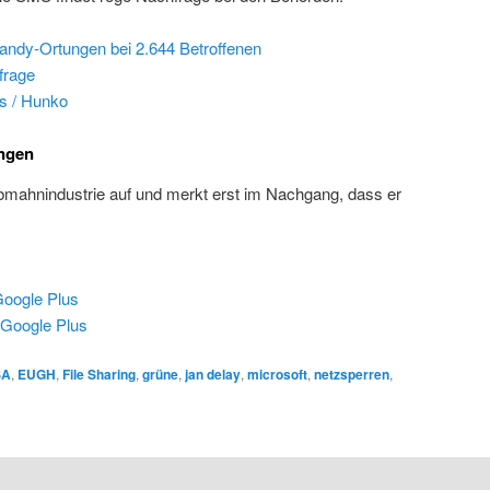
ndy-Ortungen bei 2.644 Betroffenen
frage
s / Hunko
ngen
Abmahnindustrie auf und merkt erst im Nachgang, dass er
oogle Plus
Google Plus
SA
,
EUGH
,
File Sharing
,
grüne
,
jan delay
,
microsoft
,
netzsperren
,