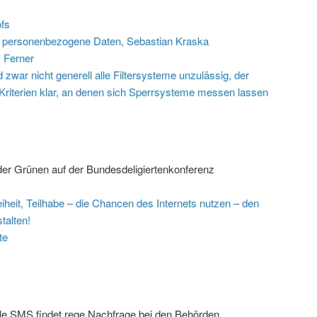
fs
 personenbezogene Daten, Sebastian Kraska
 Ferner
 zwar nicht generell alle Filtersysteme unzulässig, der
riterien klar, an denen sich Sperrsysteme messen lassen
 der Grünen auf der Bundesdeligiertenkonferenz
eiheit, Teilhabe – die Chancen des Internets nutzen – den
talten!
te
le SMS findet rege Nachfrage bei den Behörden.