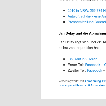
2010 in NRW: 255.784 Ha
Antwort auf die kleine An
Pressemitteilung Conrad
Jan Delay und die Abmahnu
Jan Delay regt sich über die 
selbst von Ihr profitiert hat.
Ein Rant in 2 Teilen
Erster Teil:
Facebook
–
G
Zweiter Teil:
Facebook
–
Verschlagwortet mit
Abmahnung
,
B
nrw
,
sopa
,
stille sms
|
8
Antworten