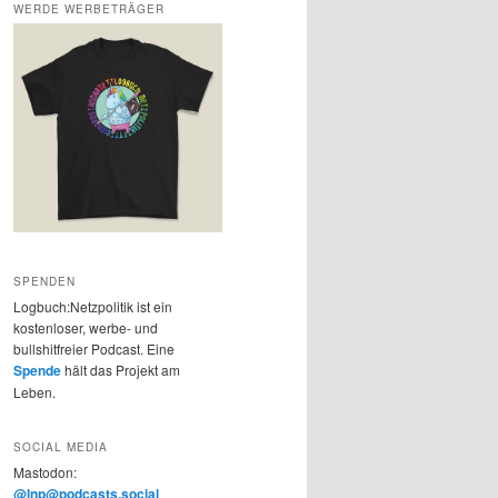
WERDE WERBETRÄGER
SPENDEN
Logbuch:Netzpolitik ist ein
kostenloser, werbe- und
bullshitfreier Podcast. Eine
Spende
hält das Projekt am
Leben.
SOCIAL MEDIA
Mastodon:
@lnp@podcasts.social