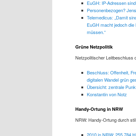
EuGH: IP-Adressen sind
Personenbezogen? Jens
Telemedicus: „Damit sind
EuGH macht jedoch die K
müssen.“
Grüne Netzpolitik
Netzpolitischer Leitbeschluss
Beschluss: Offenheit, Fr
digitalen Wandel grün ges
Übersicht: zentrale Punk
Konstantin von Notz
Handy-Ortung in NRW
NRW: Handy-Ortung durch stil
2010 in NRW: 255.784 Ha