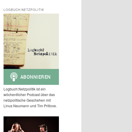
c
h
LOGBUCH:NETZPOLITIK
e
n
Logbuch:Netzpolitik ist ein
wöchentlicher Podcast über das
netzpolitische Geschehen mit
Linus Neumann und Tim Pritlove.