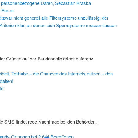
 personenbezogene Daten, Sebastian Kraska
 Ferner
 zwar nicht generell alle Filtersysteme unzulässig, der
riterien klar, an denen sich Sperrsysteme messen lassen
 der Grünen auf der Bundesdeligiertenkonferenz
eiheit, Teilhabe – die Chancen des Internets nutzen – den
talten!
te
le SMS findet rege Nachfrage bei den Behörden.
ndy-Ortungen bei 2.644 Betroffenen