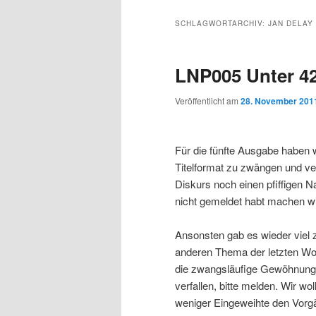
s
l
u
u
u
p
t
p
SCHLAGWORTARCHIV:
JAN DELAY
r
s
t
m
m
i
p
m
LNP005 Unter 4
n
r
e
p
s
g
i
n
Veröffentlicht am
28. November 201
e
n
ü
r
e
n
g
e
Für die fünfte Ausgabe haben wi
i
k
n
Titelformat zu zwängen und v
Diskurs noch einen pfiffigen
m
u
nicht gemeldet habt machen wir
ä
n
Ansonsten gab es wieder viel
anderen Thema der letzten Wo
r
d
die zwangsläufige Gewöhnung j
verfallen, bitte melden. Wir wo
e
ä
weniger Eingeweihte den Vorg