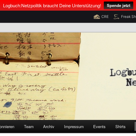
Logbuch:Netzpolitik braucht Deine Unterstützung!
Spende jetzt
CRE
Freak S
nus Neumann und Tim Pritlove
olitik
onnieren
Team
Archiv
Impressum
Events
Shirts