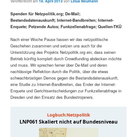
Veröffentlicht am
18. April 2013
von
Linus Neumann
i
p
m
u
n
r
Spenden für Netzpolitik.org; De-Mail;
g
i
Bestandsdatenauskunft; Internet-Bandbreiten; Internet-
ä
n
e
n
Enquete; Petzende Autos; Funkzellenabfrage; Quellen-TKÜ
n
g
r
d
e
Nach einer Woche Pause fassen wir das netzpolitische
n
Geschehen zusammen und setzen uns auch für die
e
ä
Unterstützung des Projekts Netzpolitik.org ein, dass seinen
Betrieb künftig komplett durch Crowdfunding abdecken möchte
n
r
und muss. Wir sprechen ferner über De-Mail und deren
nachlässige Reflektion durch die Politik, über die etwas
I
e
schwachbrüstigen Demos gegen die Bestandsdatenauskunft,
eine Studie zu Internet-Bandbreiten, das Ender der Internet-
n
n
Enquete und Gerichtsentscheidungen zur Funkzellenabfrage in
Dresden und den Einsatz des Bundestrojaners.
h
I
a
n
l
h