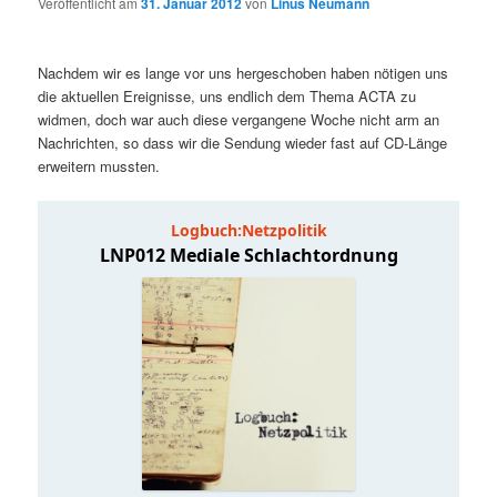
Veröffentlicht am
31. Januar 2012
von
Linus Neumann
i
p
m
u
n
r
g
i
Nachdem wir es lange vor uns hergeschoben haben nötigen uns
ä
n
e
n
die aktuellen Ereignisse, uns endlich dem Thema ACTA zu
n
g
widmen, doch war auch diese vergangene Woche nicht arm an
r
d
e
Nachrichten, so dass wir die Sendung wieder fast auf CD-Länge
n
erweitern mussten.
e
ä
n
r
I
e
n
n
h
I
a
n
l
h