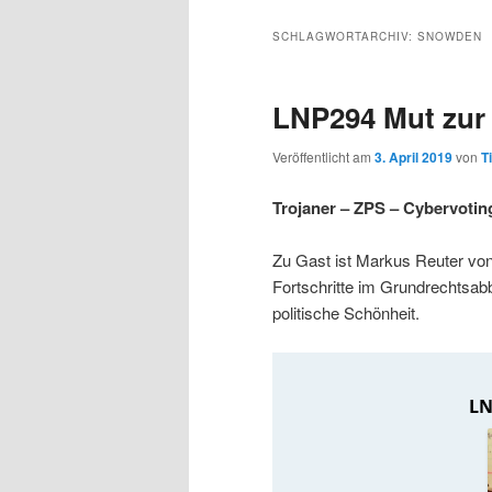
s
l
u
u
u
p
t
p
SCHLAGWORTARCHIV:
SNOWDEN
r
s
t
m
m
i
p
m
LNP294 Mut zur
n
r
e
p
s
g
i
n
Veröffentlicht am
3. April 2019
von
T
e
n
ü
r
e
n
g
Trojaner – ZPS – Cybervoti
e
i
k
n
Zu Gast ist Markus Reuter von 
Fortschritte im Grundrechtsab
m
u
politische Schönheit.
ä
n
r
d
e
ä