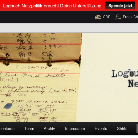
Logbuch:Netzpolitik braucht Deine Unterstützung!
Spende jetzt
CRE
Freak S
nus Neumann und Tim Pritlove
olitik
onnieren
Team
Archiv
Impressum
Events
Shirts