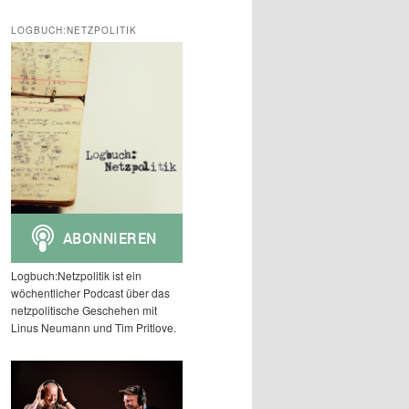
c
h
LOGBUCH:NETZPOLITIK
e
n
Logbuch:Netzpolitik ist ein
wöchentlicher Podcast über das
netzpolitische Geschehen mit
Linus Neumann und Tim Pritlove.