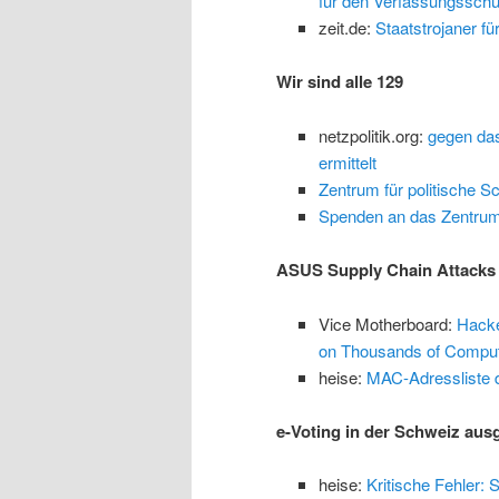
für den Verfassungsschu
zeit.de:
Staatstrojaner für
Wir sind alle 129
netzpolitik.org:
gegen das
ermittelt
Zentrum für politische S
Spenden an das Zentrum 
ASUS Supply Chain Attacks
Vice Motherboard:
Hacke
on Thousands of Compu
heise:
MAC-Adressliste 
e-Voting in der Schweiz aus
heise:
Kritische Fehler: 