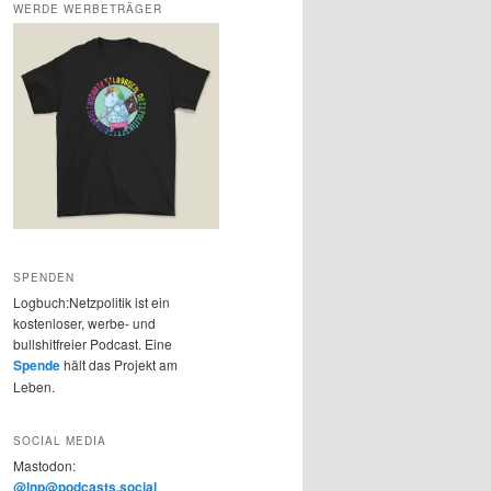
WERDE WERBETRÄGER
SPENDEN
Logbuch:Netzpolitik ist ein
kostenloser, werbe- und
bullshitfreier Podcast. Eine
Spende
hält das Projekt am
Leben.
SOCIAL MEDIA
Mastodon:
@lnp@podcasts.social