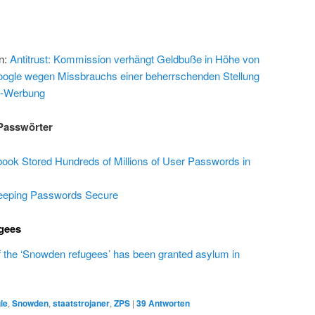
n:
Antitrust: Kommission verhängt Geldbuße in Höhe von
ogle wegen Missbrauchs einer beherrschenden Stellung
e-Werbung
Passwörter
ook Stored Hundreds of Millions of User Passwords in
eeping Passwords Secure
ugees
of the ‘Snowden refugees’ has been granted asylum in
le
,
Snowden
,
staatstrojaner
,
ZPS
|
39
Antworten