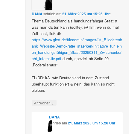
DANA
schrieb
am
21. März 2025 um 15:26 Uhr
:
Thema Deutschland als handlungsfähiger Staat &
was man da tun kann (sollte): @Tim, wenn du mal
Zeit hast, ließ dir
https://www.ghst.de/fileadmin/images/01_Bilddatenb
ank_Website/Demokratie_staerken/Initiative_für_ein
en_handlungsfähigen_Staat/20250311_Zwischenberi
cht_interaktiv.pdf
durch, speziell ab Seite 20
„Föderalismus”.
TL/DR: kA. wie Deutschland in dem Zustand
überhaupt funktioniert & nein, das kann so nicht
bleiben.
↓
Antworten
DANA
schrieb
am
21. März 2025 um 15:28 Uhr
: