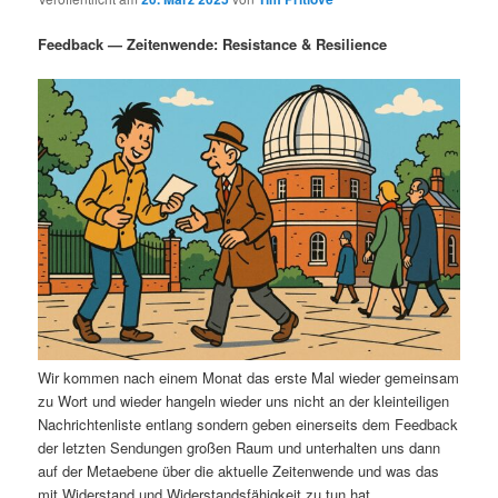
i
s
m
u
n
n
Feedback — Zeitenwende: Resistance & Resilience
g
a
ä
n
e
v
n
i
r
d
g
a
e
ä
t
i
n
r
o
n
I
e
n
n
h
I
Wir kommen nach einem Monat das erste Mal wieder gemeinsam
zu Wort und wieder hangeln wieder uns nicht an der kleinteiligen
a
n
Nachrichtenliste entlang sondern geben einerseits dem Feedback
der letzten Sendungen großen Raum und unterhalten uns dann
l
h
auf der Metaebene über die aktuelle Zeitenwende und was das
mit Widerstand und Widerstandsfähigkeit zu tun hat.