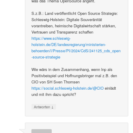
was das Thema OpenSource angeht.
S.z.B.: Land veröffentlicht Open Source Strategie:
Schleswig-Holstein: Digitale Souveränität
vorantreiben, heimische Digitalwirtschaft stärken,
Vertrauen und Transparenz schaffen
https://www.schleswig-
holstein.de/DE/landesregierung/ministerien-
behoerden/I/Presse/PI/2024/CdS/241125_cds_open
-source-strategie
Wie wärs in dem Zusammenhang, wenn lnp als
Positivbeispiel und Hoffnungsbringer mal z.B. den
CIO von SH Sven Thomsen
https://social.schleswig-holstein.de/@CIO
einlädt
und mit ihm dazu spricht?
↓
Antworten