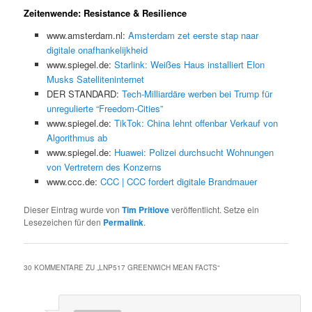
Zeitenwende: Resistance & Resilience
www.amsterdam.nl:
Amsterdam zet eerste stap naar
digitale onafhankelijkheid
www.spiegel.de:
Starlink: Weißes Haus installiert Elon
Musks Satelliteninternet
DER STANDARD:
Tech-Milliardäre werben bei Trump für
unregulierte “Freedom-Cities”
www.spiegel.de:
TikTok: China lehnt offenbar Verkauf von
Algorithmus ab
www.spiegel.de:
Huawei: Polizei durchsucht Wohnungen
von Vertretern des Konzerns
www.ccc.de:
CCC | CCC fordert digitale Brandmauer
Dieser Eintrag wurde von
Tim Pritlove
veröffentlicht. Setze ein
Lesezeichen für den
Permalink
.
30 KOMMENTARE ZU „
LNP517 GREENWICH MEAN FACTS
“