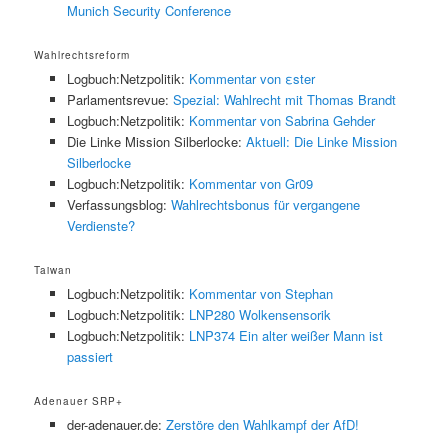
Munich Security Conference
Wahlrechtsreform
Logbuch:Netzpolitik:
Kommentar von εster
Parlamentsrevue:
Spezial: Wahlrecht mit Thomas Brandt
Logbuch:Netzpolitik:
Kommentar von Sabrina Gehder
Die Linke Mission Silberlocke:
Aktuell: Die Linke Mission
Silberlocke
Logbuch:Netzpolitik:
Kommentar von Gr09
Verfassungsblog:
Wahlrechtsbonus für vergangene
Verdienste?
Taiwan
Logbuch:Netzpolitik:
Kommentar von Stephan
Logbuch:Netzpolitik:
LNP280 Wolkensensorik
Logbuch:Netzpolitik:
LNP374 Ein alter weißer Mann ist
passiert
Adenauer SRP+
der-adenauer.de:
Zerstöre den Wahlkampf der AfD!