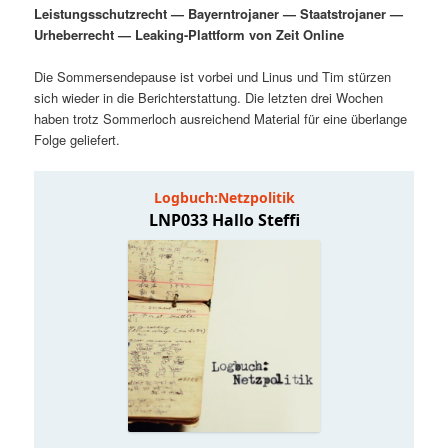
Leistungsschutzrecht — Bayerntrojaner — Staatstrojaner —
i
p
m
u
Urheberrecht — Leaking-Plattform von Zeit Online
n
r
g
i
Die Sommersendepause ist vorbei und Linus und Tim stürzen
ä
n
e
n
sich wieder in die Berichterstattung. Die letzten drei Wochen
n
g
haben trotz Sommerloch ausreichend Material für eine überlange
r
d
e
Folge geliefert.
n
e
ä
n
r
I
e
n
n
h
I
a
n
l
h