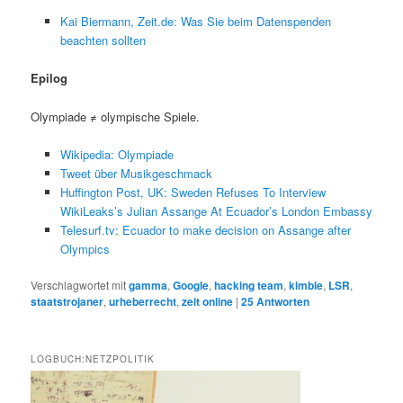
Kai Biermann, Zeit.de: Was Sie beim Datenspenden
beachten sollten
Epilog
Olympiade ≠ olympische Spiele.
Wikipedia: Olympiade
Tweet über Musikgeschmack
Huffington Post, UK: Sweden Refuses To Interview
WikiLeaks’s Julian Assange At Ecuador’s London Embassy
Telesurf.tv: Ecuador to make decision on Assange after
Olympics
Verschlagwortet mit
gamma
,
Google
,
hacking team
,
kimble
,
LSR
,
staatstrojaner
,
urheberrecht
,
zeit online
|
25
Antworten
LOGBUCH:NETZPOLITIK